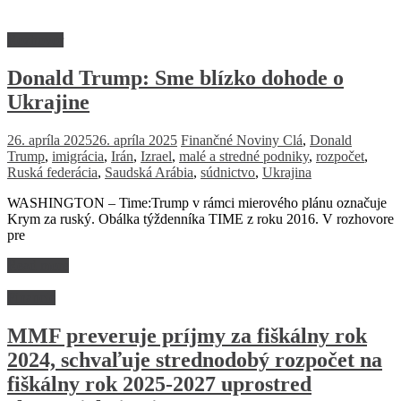
Rozhovor
Donald Trump: Sme blízko dohode o
Ukrajine
26. apríla 2025
26. apríla 2025
Finančné Noviny
Clá
,
Donald
Trump
,
imigrácia
,
Irán
,
Izrael
,
malé a stredné podniky
,
rozpočet
,
Ruská federácia
,
Saudská Arábia
,
súdnictvo
,
Ukrajina
WASHINGTON – Time:Trump v rámci mierového plánu označuje
Krym za ruský. Obálka týždenníka TIME z roku 2016. V rozhovore
pre
Read more
Financie
MMF preveruje príjmy za fiškálny rok
2024, schvaľuje strednodobý rozpočet na
fiškálny rok 2025-2027 uprostred