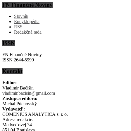
FN Finančné Noviny
Slovník
Encyklopédia
RSS
Redakčná rada
ISSN
FN Finančné Noviny
ISSN 2644-5999
Kontakt
Editor:
Vladimír Bačišin
vladimir.bacisin@gmail.com
Zástupca editora:
Michal Púchovský
Vydavateľ:
COMENIUS ANALYTICA s. r. o.
Adresa redakcie:
Medveďovej 34
851 04 Bratislava