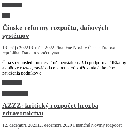
Read more
Svet
Čínske reformy rozpočtu, daňových
systémov
18. mája 2022
18. mája 2022
Finančné Noviny
Čínska ľudová
republika
,
Dane
,
rozpočet
,
yuan
Čína sa v poslednom desaťročí neustále snažila podporovať fiškálny
a daňový rozvoj, zavádzala opatrenia od znižovania daňového
zaťaženia podnikov a
Read more
Zdravotníctvo
AZZZ: kritický rozpočet hrozba
zdravotníctvu
12. decembra 2020
12. decembra 2020
Finančné Noviny
rozpočet
,