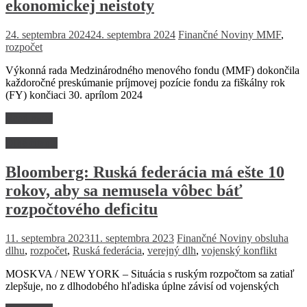
ekonomickej neistoty
24. septembra 2024
24. septembra 2024
Finančné Noviny
MMF
,
rozpočet
Výkonná rada Medzinárodného menového fondu (MMF) dokončila
každoročné preskúmanie príjmovej pozície fondu za fiškálny rok
(FY) končiaci 30. aprílom 2024
Read more
Dlhé čitanie
Bloomberg: Ruská federácia má ešte 10
rokov, aby sa nemusela vôbec báť
rozpočtového deficitu
11. septembra 2023
11. septembra 2023
Finančné Noviny
obsluha
dlhu
,
rozpočet
,
Ruská federácia
,
verejný dlh
,
vojenský konflikt
MOSKVA / NEW YORK – Situácia s ruským rozpočtom sa zatiaľ
zlepšuje, no z dlhodobého hľadiska úplne závisí od vojenských