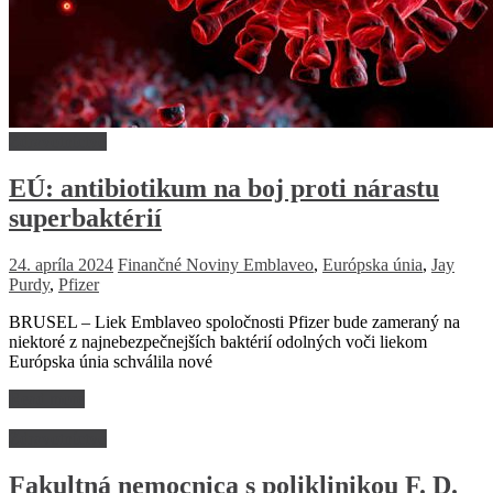
Zdravotníctvo
EÚ: antibiotikum na boj proti nárastu
superbaktérií
24. apríla 2024
Finančné Noviny
Emblaveo
,
Európska únia
,
Jay
Purdy
,
Pfizer
BRUSEL – Liek Emblaveo spoločnosti Pfizer bude zameraný na
niektoré z najnebezpečnejších baktérií odolných voči liekom
Európska únia schválila nové
Read more
Zdravotníctvo
Fakultná nemocnica s poliklinikou F. D.