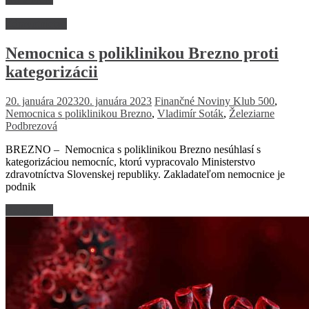
Zdravotníctvo
Nemocnica s poliklinikou Brezno proti
kategorizácii
20. januára 2023
20. januára 2023
Finančné Noviny
Klub 500
,
Nemocnica s poliklinikou Brezno
,
Vladimír Soták
,
Železiarne
Podbrezová
BREZNO – Nemocnica s poliklinikou Brezno nesúhlasí s
kategorizáciou nemocníc, ktorú vypracovalo Ministerstvo
zdravotníctva Slovenskej republiky. Zakladateľom nemocnice je
podnik
Read more