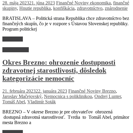
28. mája 2023
21. júna 2023
Finančné Noviny
ekonomika
,
finančné
skupiny
,
Hnutie republika
,
konfiškácia
,
zdravotníctvo
,
znárodnenie
BRATISLAVA – Politická strana Republika chce zdravotníctvo bez
finančných skupín, čo je v rozpore s Ústavou Slovenskej republiky.
Program politickej
Read more
Zdravotníctvo
Okres Brezno: ohrozenie dostupnosti
zdravotnej starostlivosti, dôsledok
kategorizácie nemocníc
21. februára 2023
22. januára 2023
Finančné Noviny
Brezno
,
Jaroslav Mačejovský
,
Nemocnica s poliklinikou
,
Ondrej Lunter
,
Tomáš Abel
,
Vladimír Soták
BREZNO – V okrese Brezno je pre obyvateľov ohrozená
dostupná zdravotná starostlivosť. Tvrdia to Tomáš Abel, primátor
mesta Brezno a
Read more