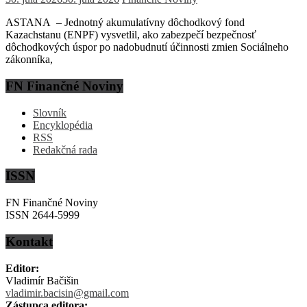
ASTANA – Jednotný akumulatívny dôchodkový fond
Kazachstanu (ENPF) vysvetlil, ako zabezpečí bezpečnosť
dôchodkových úspor po nadobudnutí účinnosti zmien Sociálneho
zákonníka,
FN Finančné Noviny
Slovník
Encyklopédia
RSS
Redakčná rada
ISSN
FN Finančné Noviny
ISSN 2644-5999
Kontakt
Editor:
Vladimír Bačišin
vladimir.bacisin@gmail.com
Zástupca editora: