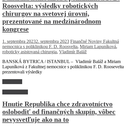
Roosvelta: výsledky robotických
chirurgov na svetovej úrovni,
prezentované na medzinárodnom
kongrese
1. septembra 2023
2. septembra 2023
Finančné Noviny
Fakultná
nemocnica s poliklinikou F. D. Roosvelta
,
Miriam Lapuníková
,
roboticky asistovaná chirurgia
,
Vladimír Baláž
BANSKÁ BYTRICA / ISTANBUL – Vladimír Baláž a Miriam
Lapuníková z Fakultnej nemocnice s poliklinikou F. D. Roosevelta
prezentovali výsledky
Read more
Zdravotníctvo
Hnutie Republika chce zdravotníctvo
oslobodiť od finančných skupín, vôbec
nevysvetľuje ako na to