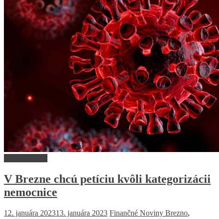
Zdravotníctvo
V Brezne chcú petíciu kvôli kategorizácii
nemocnice
12. januára 2023
13. januára 2023
Finančné Noviny
Brezno
,