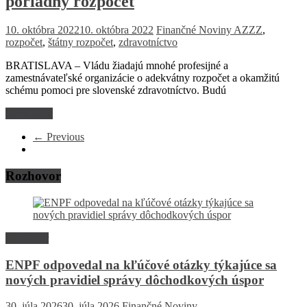
poriadny rozpočet
10. októbra 2022
10. októbra 2022
Finančné Noviny
AZZZ
,
rozpočet
,
štátny rozpočet
,
zdravotníctvo
BRATISLAVA – Vládu žiadajú mnohé profesijné a
zamestnávateľské organizácie o adekvátny rozpočet a okamžitú
schému pomoci pre slovenské zdravotníctvo. Budú
Read more
← Previous
Rozhovor
Rozhovor
ENPF odpovedal na kľúčové otázky týkajúce sa
nových pravidiel správy dôchodkových úspor
30. júla 2026
30. júla 2026
Finančné Noviny