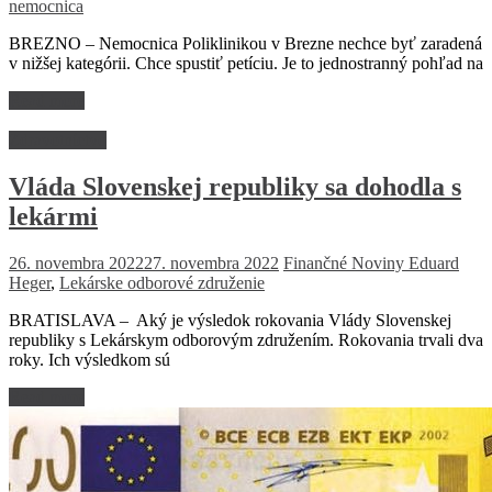
nemocnica
BREZNO – Nemocnica Poliklinikou v Brezne nechce byť zaradená
v nižšej kategórii. Chce spustiť petíciu. Je to jednostranný pohľad na
Read more
Zdravotníctvo
Vláda Slovenskej republiky sa dohodla s
lekármi
26. novembra 2022
27. novembra 2022
Finančné Noviny
Eduard
Heger
,
Lekárske odborové združenie
BRATISLAVA – Aký je výsledok rokovania Vlády Slovenskej
republiky s Lekárskym odborovým združením. Rokovania trvali dva
roky. Ich výsledkom sú
Read more