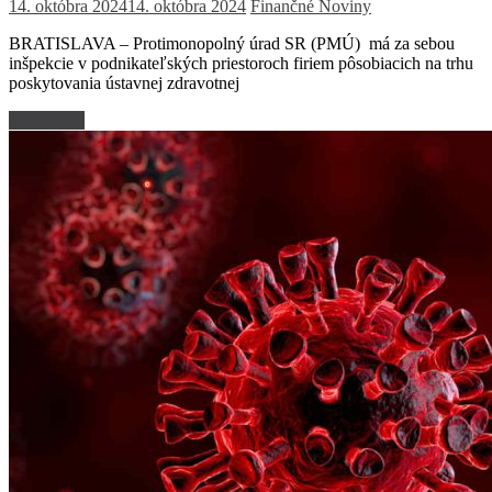
14. októbra 2024
14. októbra 2024
Finančné Noviny
BRATISLAVA – Protimonopolný úrad SR (PMÚ) má za sebou
inšpekcie v podnikateľských priestoroch firiem pôsobiacich na trhu
poskytovania ústavnej zdravotnej
Read more