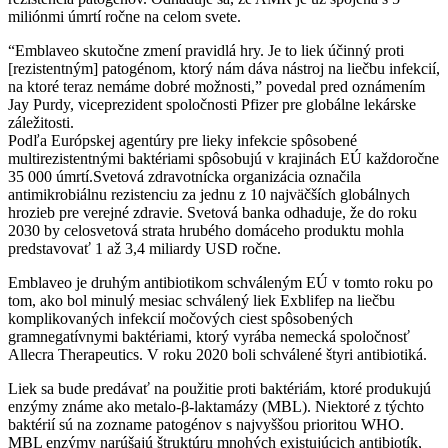
miliónmi úmrtí ročne na celom svete.
“Emblaveo skutočne zmení pravidlá hry. Je to liek účinný proti
[rezistentným] patogénom, ktorý nám dáva nástroj na liečbu infekcií,
na ktoré teraz nemáme dobré možnosti,” povedal pred oznámením
Jay Purdy, viceprezident spoločnosti Pfizer pre globálne lekárske
záležitosti.
Podľa Európskej agentúry pre lieky infekcie spôsobené
multirezistentnými baktériami spôsobujú v krajinách EÚ každoročne
35 000 úmrtí.Svetová zdravotnícka organizácia označila
antimikrobiálnu rezistenciu za jednu z 10 najväčších globálnych
hrozieb pre verejné zdravie. Svetová banka odhaduje, že do roku
2030 by celosvetová strata hrubého domáceho produktu mohla
predstavovať 1 až 3,4 miliardy USD ročne.
Emblaveo je druhým antibiotikom schváleným EÚ v tomto roku po
tom, ako bol minulý mesiac schválený liek Exblifep na liečbu
komplikovaných infekcií močových ciest spôsobených
gramnegatívnymi baktériami, ktorý vyrába nemecká spoločnosť
Allecra Therapeutics. V roku 2020 boli schválené štyri antibiotiká.
Liek sa bude predávať na použitie proti baktériám, ktoré produkujú
enzýmy známe ako metalo-β-laktamázy (MBL). Niektoré z týchto
baktérií sú na zozname patogénov s najvyššou prioritou WHO.
MBL enzýmy narúšajú štruktúru mnohých existujúcich antibiotík,