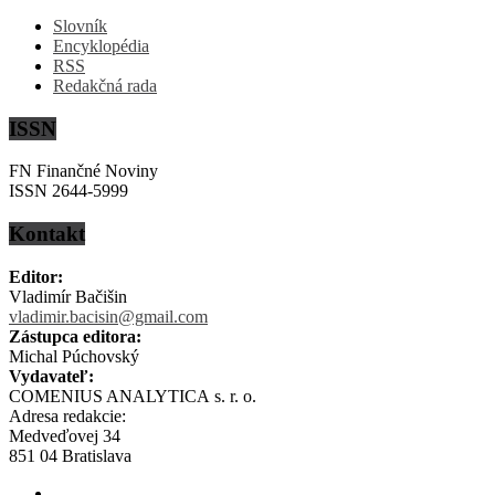
Slovník
Encyklopédia
RSS
Redakčná rada
ISSN
FN Finančné Noviny
ISSN 2644-5999
Kontakt
Editor:
Vladimír Bačišin
vladimir.bacisin@gmail.com
Zástupca editora:
Michal Púchovský
Vydavateľ:
COMENIUS ANALYTICA s. r. o.
Adresa redakcie:
Medveďovej 34
851 04 Bratislava