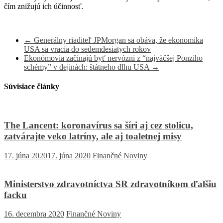
čím znižujú ich účinnosť.
←
Generálny riaditeľ JPMorgan sa obáva, že ekonomika
USA sa vracia do sedemdesiatych rokov
Ekonómovia začínajú byť nervózni z “najväčšej Ponziho
schémy” v dejinách: štátneho dlhu USA
→
Súvisiace články
The Lancent: koronavírus sa šíri aj cez stolicu,
zatvárajte veko latríny, ale aj toaletnej misy
17. júna 2020
17. júna 2020
Finančné Noviny
Ministerstvo zdravotníctva SR zdravotníkom ďalšiu
facku
16. decembra 2020
Finančné Noviny