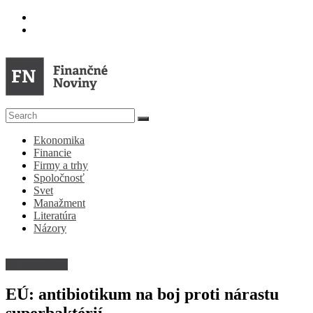
Skip
to
content
FN
Ekonomika
Finančné
Financie
Noviny
Firmy a trhy
Spoločnosť
Denník
Svet
o
Manažment
ekonomike
Literatúra
a
Názory
spoločnosti
Zdravotníctvo
EÚ: antibiotikum na boj proti nárastu
superbaktérií