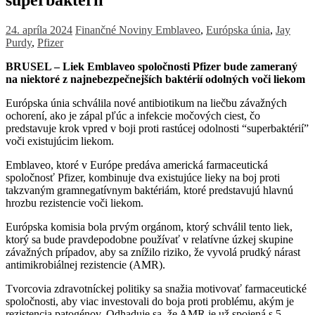
24. apríla 2024
Finančné Noviny
Emblaveo
,
Európska únia
,
Jay
Purdy
,
Pfizer
BRUSEL – Liek Emblaveo spoločnosti Pfizer bude zameraný
na niektoré z najnebezpečnejších baktérií odolných voči liekom
Európska únia schválila nové antibiotikum na liečbu závažných
ochorení, ako je zápal pľúc a infekcie močových ciest, čo
predstavuje krok vpred v boji proti rastúcej odolnosti “superbaktérií”
voči existujúcim liekom.
Emblaveo, ktoré v Európe predáva americká farmaceutická
spoločnosť Pfizer, kombinuje dva existujúce lieky na boj proti
takzvaným gramnegatívnym baktériám, ktoré predstavujú hlavnú
hrozbu rezistencie voči liekom.
Európska komisia bola prvým orgánom, ktorý schválil tento liek,
ktorý sa bude pravdepodobne používať v relatívne úzkej skupine
závažných prípadov, aby sa znížilo riziko, že vyvolá prudký nárast
antimikrobiálnej rezistencie (AMR).
Tvorcovia zdravotníckej politiky sa snažia motivovať farmaceutické
spoločnosti, aby viac investovali do boja proti problému, akým je
rezistencia patogénov. Odhaduje sa, že AMR je už spojená s 5