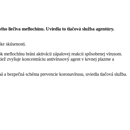
ho liečiva meflochínu. Uviedla to tlačová služba agentúry.
ke skúsenosti.
k meflochínu bráni aktivácii zápalovej reakcii spôsobenej vírusom.
tiež zvyšuje koncentráciu antivírusový agent v krvnej plazme a
á a bezpečná schéma prevencie koronavírusu, uviedla tlačová služba.