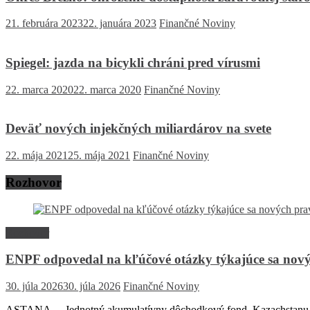
21. februára 2023
22. januára 2023
Finančné Noviny
Spiegel: jazda na bicykli chráni pred vírusmi
22. marca 2020
22. marca 2020
Finančné Noviny
Deväť nových injekčných miliardárov na svete
22. mája 2021
25. mája 2021
Finančné Noviny
Rozhovor
Rozhovor
ENPF odpovedal na kľúčové otázky týkajúce sa nový
30. júla 2026
30. júla 2026
Finančné Noviny
ASTANA – Jednotný akumulatívny dôchodkový fond Kazachstanu (EN