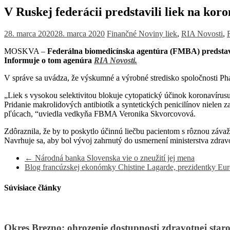
V Ruskej federácii predstavili liek na kor
28. marca 2020
28. marca 2020
Finančné Noviny
liek
,
RIA Novosti
,
MOSKVA –
Federálna biomedicínska agentúra (FMBA) predstavila
Informuje o tom agenúra
RIA Novosti.
V správe sa uvádza, že výskumné a výrobné stredisko spoločnosti Pha
„Liek s vysokou selektivitou blokuje cytopatický účinok koronavírusu
Pridanie makrolidových antibiotík a syntetických penicilínov nielen 
pľúcach, “uviedla vedkyňa FBMA Veronika Skvorcovová.
Zdôraznila, že by to poskytlo účinnú liečbu pacientom s rôznou záv
Navrhuje sa, aby bol vývoj zahrnutý do usmernení ministerstva zdravo
←
Národná banka Slovenska vie o zneužití jej mena
Blog francúzskej ekonómky Chistine Lagarde, prezidentky Eur
Súvisiace články
Okres Brezno: ohrozenie dostupnosti zdravotnej staros