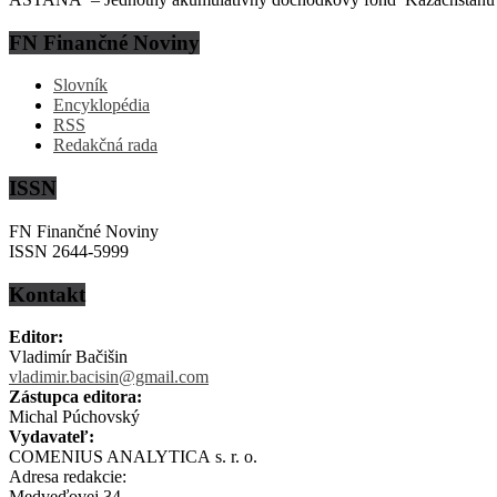
FN Finančné Noviny
Slovník
Encyklopédia
RSS
Redakčná rada
ISSN
FN Finančné Noviny
ISSN 2644-5999
Kontakt
Editor:
Vladimír Bačišin
vladimir.bacisin@gmail.com
Zástupca editora:
Michal Púchovský
Vydavateľ:
COMENIUS ANALYTICA s. r. o.
Adresa redakcie:
Medveďovej 34