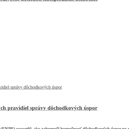
ch pravidiel správy dôchodkových úspor
PF) vysvetlil, ako zabezpečí bezpečnosť dôchodkových úspor po na