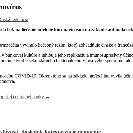
onovírus
Ruská federácia
 liek na liečenie infekcie koronavírusmi na základe antimalarické
rmzaččita vyvinulo liečebný režim, ktorý zohľadňuje čínske a francúzs
 v bunkovej kultúre a inhibuje jeho replikáciu a imunosupresívny účino
zabraňuje tvorbe sekundárneho bakteriálneho-vírusového syndrómu, ale 
ažnosťou COVID-19. Okrem toho sa na základe meflochínu vyvíja účinn
tníctva.
ópskej centrálnej banky
→
tlivosti, dôsledok kategorizácie nemocníc