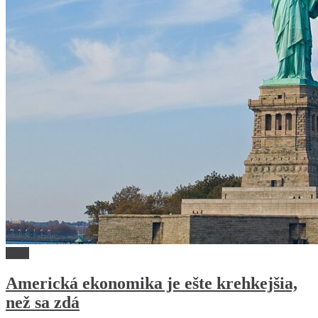
USA
Americká ekonomika je ešte krehkejšia,
než sa zdá