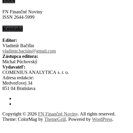
ISSN
FN Finančné Noviny
ISSN 2644-5999
Kontakt
Editor:
Vladimír Bačišin
vladimir.bacisin@gmail.com
Zástupca editora:
Michal Púchovský
Vydavateľ:
COMENIUS ANALYTICA s. r. o.
Adresa redakcie:
Medveďovej 34
851 04 Bratislava
Copyright © 2026
FN Finančné Noviny
. All rights reserved.
Theme: ColorMag by
ThemeGrill
. Powered by
WordPress
.