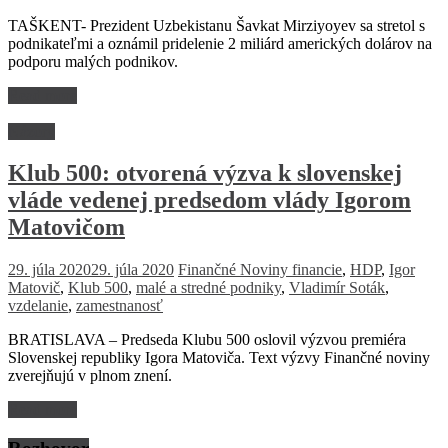
TAŠKENT- Prezident Uzbekistanu Šavkat Mirziyoyev sa stretol s
podnikateľmi a oznámil pridelenie 2 miliárd amerických dolárov na
podporu malých podnikov.
Read more
Názory
Klub 500: otvorená výzva k slovenskej
vláde vedenej predsedom vlády Igorom
Matovičom
29. júla 2020
29. júla 2020
Finančné Noviny
financie
,
HDP
,
Igor
Matovič
,
Klub 500
,
malé a stredné podniky
,
Vladimír Soták
,
vzdelanie
,
zamestnanosť
BRATISLAVA – Predseda Klubu 500 oslovil výzvou premiéra
Slovenskej republiky Igora Matoviča. Text výzvy Finančné noviny
zverejňujú v plnom znení.
Read more