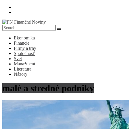
Skip
to
content
FN
Ekonomika
Finančné
Financie
Noviny
Firmy a trhy
Spoločnosť
Denník
Svet
o
Manažment
ekonomike
Literatúra
a
Názory
spoločnosti
malé a stredné podniky