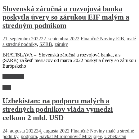
Slovenská záručná a rozvojová banka
poskytla úvery so zárukou EIF malým a
stredným podnikom
21. septembra 2022
22. septembra 2022
Finančné Noviny
EIB
,
malé
a stredné podniky
,
SZRB
,
záruky
BRATISLAVA – Slovenská záručná a rozvojová banka, a.s.
(SZRB) za šesť mesiacov od marca 2022 poskytla úvery so zárukou
Európskeho
Read more
Svet
Uzbekistan: na podporu malých a
stredných podnikov vláda vymedzí
celkom 2 mld. USD
24. augusta 2022
24. augusta 2022
Finančné Noviny
malé a stredné
podniky
,
podpora
,
Šavkat Miromonovič Mirzijojev
,
Uzbekistan