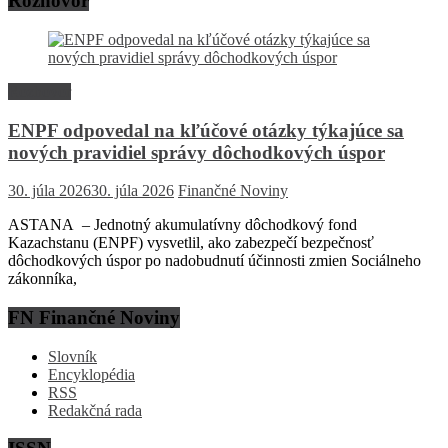
Rozhovor
Rozhovor
ENPF odpovedal na kľúčové otázky týkajúce sa
nových pravidiel správy dôchodkových úspor
30. júla 2026
30. júla 2026
Finančné Noviny
ASTANA – Jednotný akumulatívny dôchodkový fond
Kazachstanu (ENPF) vysvetlil, ako zabezpečí bezpečnosť
dôchodkových úspor po nadobudnutí účinnosti zmien Sociálneho
zákonníka,
FN Finančné Noviny
Slovník
Encyklopédia
RSS
Redakčná rada