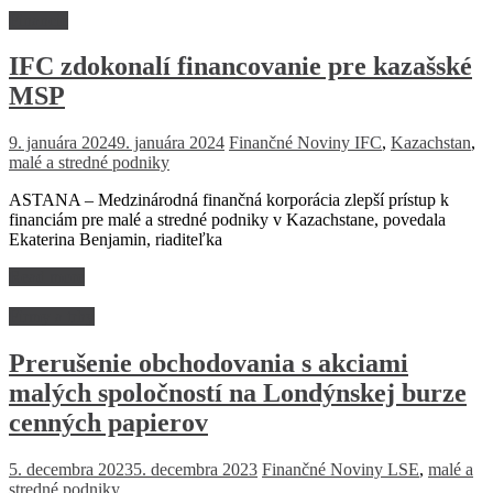
Financie
IFC zdokonalí financovanie pre kazašské
MSP
9. januára 2024
9. januára 2024
Finančné Noviny
IFC
,
Kazachstan
,
malé a stredné podniky
ASTANA – Medzinárodná finančná korporácia zlepší prístup k
financiám pre malé a stredné podniky v Kazachstane, povedala
Ekaterina Benjamin, riaditeľka
Read more
Firmy a trhy
Prerušenie obchodovania s akciami
malých spoločností na Londýnskej burze
cenných papierov
5. decembra 2023
5. decembra 2023
Finančné Noviny
LSE
,
malé a
stredné podniky