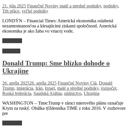
21. júla 2025
Finančné Noviny
malé a stredné podniky
,
podniky
,
Trh pŕáce
,
veľké podniky
LONDÝN – Financial Times: Americká ekonomika oslabená
nezamestnanosťou a klesajúcimi ziskami spoločností. Americká
ekonomika je ako žaba vo vriacej vode,
Read more
Rozhovor
Donald Trump: Sme blízko dohode o
Ukrajine
26. apríla 2025
26. apríla 2025
Finančné Noviny
Clá
,
Donald
Trump
,
imigrácia
,
Irán
,
Izrael
,
malé a stredné podniky
,
rozpočet
,
Ruská federácia
,
Saudská Arábia
,
súdnictvo
,
Ukrajina
WASHINGTON – Time:Trump v rámci mierového plánu označuje
Krym za ruský. Obálka týždenníka TIME z roku 2016. V rozhovore
pre
Read more