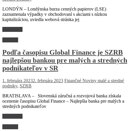
LONDÝN – Londýnska burza cenných papierov (LSE)
zaznamenala výpadky v obchodovaní s akciami s nízkou
kapitalizáciou, uviedla webová stránka jej
Read more
Financie
Podľa časopisu Global Finance je SZRB
najlepšou bankou pre malých a stredných
podnikateľov v SR
1. februára 2023
2. februára 2023
Finančné Noviny
malé a stredné
podniky
,
SZRB
BRATISLAVA – Slovenská záručná a rozvojová banka získala
ocenenie časopisu Global Finance – Najlepšia banka pre malých a
stredných podnikateľov
Read more
Financie