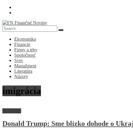
Skip
to
content
FN
Ekonomika
Finančné
Financie
Noviny
Firmy a trhy
Spoločnosť
Denník
Svet
o
Manažment
ekonomike
Literatúra
a
Názory
spoločnosti
imigrácia
Rozhovor
Donald Trump: Sme blízko dohode o Ukra