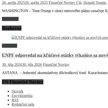
26. apríla 2025
26. apríla 2025
Finančné Noviny
Clá
,
Donald Trump
,
WASHINGTON – Time:Trump v rámci mierového plánu označuje Krym
Read more
Rozhovor
Rozhovor
ENPF odpovedal na kľúčové otázky týkajúce sa nový
30. júla 2026
30. júla 2026
Finančné Noviny
ASTANA – Jednotný akumulatívny dôchodkový fond Kazachstanu (EN
FN Finančné Noviny
Slovník
Encyklopédia
RSS
Redakčná rada