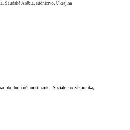
ia
,
Saudská Arábia
,
súdnictvo
,
Ukrajina
dobudnutí účinnosti zmien Sociálneho zákonníka,