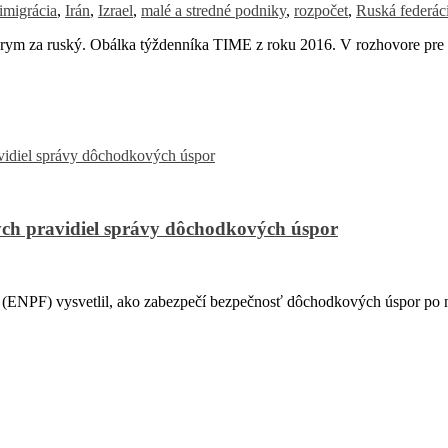
imigrácia
,
Irán
,
Izrael
,
malé a stredné podniky
,
rozpočet
,
Ruská federác
 za ruský. Obálka týždenníka TIME z roku 2016. V rozhovore pre
ch pravidiel správy dôchodkových úspor
PF) vysvetlil, ako zabezpečí bezpečnosť dôchodkových úspor po na