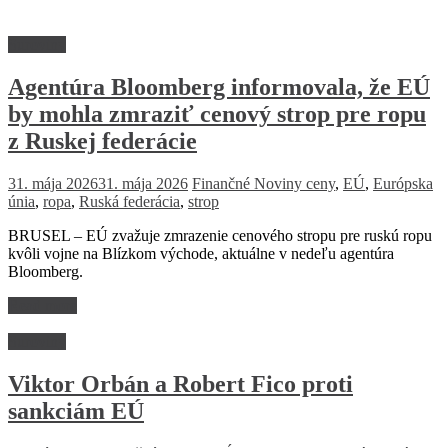
Suroviny
Agentúra Bloomberg informovala, že EÚ
by mohla zmraziť cenový strop pre ropu
z Ruskej federácie
31. mája 2026
31. mája 2026
Finančné Noviny
ceny
,
EÚ
,
Európska
únia
,
ropa
,
Ruská federácia
,
strop
BRUSEL – EÚ zvažuje zmrazenie cenového stropu pre ruskú ropu
kvôli vojne na Blízkom východe, aktuálne v nedeľu agentúra
Bloomberg.
Read more
Suroviny
Viktor Orbán a Robert Fico proti
sankciám EÚ