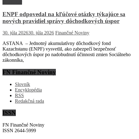
Rozhovor
ENPF odpovedal na kľúčové otázky týkajúce sa
nových pravidiel správy dôchodkových úspor
30. júla 2026
30. júla 2026
Finančné Noviny
ASTANA – Jednotný akumulatívny dôchodkový fond
Kazachstanu (ENPF) vysvetlil, ako zabezpečí bezpečnosť
dôchodkových úspor po nadobudnutí účinnosti zmien Sociálneho
zákonníka,
FN Finančné Noviny
Slovník
Encyklopédia
RSS
Redakčná rada
ISSN
FN Finančné Noviny
ISSN 2644-5999