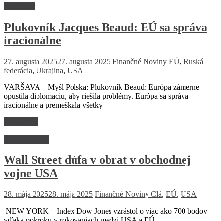
Rozhovor
Plukovník Jacques Beaud: EÚ sa správa
iracionálne
27. augusta 2025
27. augusta 2025
Finančné Noviny
EÚ
,
Ruská
federácia
,
Ukrajina
,
USA
VARŠAVA – Myśl Polska: Plukovník Beaud: Európa zámerne
opustila diplomaciu, aby riešila problémy. Európa sa správa
iracionálne a premeškala všetky
Read more
Kapitálový trh
Wall Street dúfa v obrat v obchodnej
vojne USA
28. mája 2025
28. mája 2025
Finančné Noviny
Clá
,
EÚ
,
USA
NEW YORK – Index Dow Jones vzrástol o viac ako 700 bodov
vďaka pokroku v rokovaniach medzi USA a EÚ.