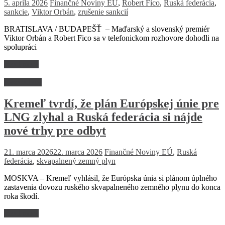
5. apríla 2026
Finančné Noviny
EÚ
,
Robert Fico
,
Ruská federácia
,
sankcie
,
Viktor Orbán
,
zrušenie sankcií
BRATISLAVA / BUDAPEŠŤ – Maďarský a slovenský premiér
Viktor Orbán a Robert Fico sa v telefonickom rozhovore dohodli na
spolupráci
Read more
Nezaradené
Kremeľ tvrdí, že plán Európskej únie pre
LNG zlyhal a Ruská federácia si nájde
nové trhy pre odbyt
21. marca 2026
22. marca 2026
Finančné Noviny
EÚ
,
Ruská
federácia
,
skvapalnený zemný plyn
MOSKVA – Kremeľ vyhlásil, že Európska únia si plánom úplného
zastavenia dovozu ruského skvapalneného zemného plynu do konca
roka škodí.
Read more