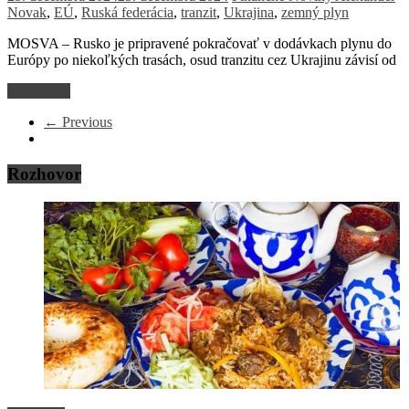
Novak
,
EÚ
,
Ruská federácia
,
tranzit
,
Ukrajina
,
zemný plyn
MOSVA – Rusko je pripravené pokračovať v dodávkach plynu do
Európy po niekoľkých trasách, osud tranzitu cez Ukrajinu závisí od
Read more
← Previous
Rozhovor