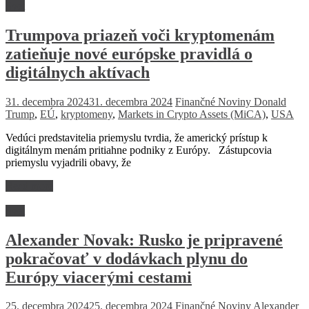
Svet
Trumpova priazeň voči kryptomenám
zatieňuje nové európske pravidlá o
digitálnych aktívach
31. decembra 2024
31. decembra 2024
Finančné Noviny
Donald
Trump
,
EÚ
,
kryptomeny
,
Markets in Crypto Assets (MiCA)
,
USA
Vedúci predstavitelia priemyslu tvrdia, že americký prístup k
digitálnym menám pritiahne podniky z Európy. Zástupcovia
priemyslu vyjadrili obavy, že
Read more
Svet
Alexander Novak: Rusko je pripravené
pokračovať v dodávkach plynu do
Európy viacerými cestami
25. decembra 2024
25. decembra 2024
Finančné Noviny
Alexander