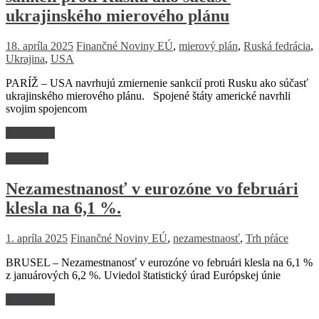
ukrajinského mierového plánu
18. apríla 2025
Finančné Noviny
EÚ
,
mierový plán
,
Ruská fedrácia
,
Ukrajina
,
USA
PARÍŽ – USA navrhujú zmiernenie sankcií proti Rusku ako súčasť
ukrajinského mierového plánu. Spojené štáty americké navrhli
svojim spojencom
Read more
Trh práce
Nezamestnanosť v eurozóne vo februári
klesla na 6,1 %.
1. apríla 2025
Finančné Noviny
EÚ
,
nezamestnaosť
,
Trh pŕáce
BRUSEL – Nezamestnanosť v eurozóne vo februári klesla na 6,1 %
z januárových 6,2 %. Uviedol štatistický úrad Európskej únie
Read more