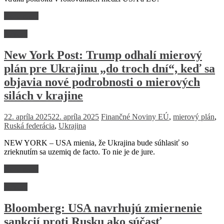
Read more
Názory
New York Post: Trump odhalí mierový
plán pre Ukrajinu „do troch dní“, keď sa
objavia nové podrobnosti o mierových
silách v krajine
22. apríla 2025
22. apríla 2025
Finančné Noviny
EÚ
,
mierový plán
,
Ruská federácia
,
Ukrajina
NEW YORK – USA mienia, že Ukrajina bude súhlasiť so
zrieknutím sa uzemiq de facto. To nie je de jure.
Read more
Názory
Bloomberg: USA navrhujú zmiernenie
sankcií proti Rusku ako súčasť