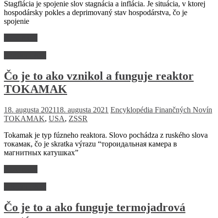
Stagflácia je spojenie slov stagnácia a inflácia. Je situácia, v ktorej
hospodársky pokles a deprimovaný stav hospodárstva, čo je
spojenie
Read more
Encyklopédia
Čo je to ako vznikol a funguje reaktor
TOKAMAK
18. augusta 2021
18. augusta 2021
Encyklopédia Finančných Novín
TOKAMAK
,
USA
,
ZSSR
Tokamak je typ fúzneho reaktora. Slovo pochádza z ruského slova
токамак, čo je skratka výrazu “тороидальная камера в
магнитных катушках”
Read more
Encyklopédia
Čo je to a ako funguje termojadrová