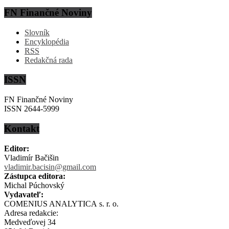
FN Finančné Noviny
Slovník
Encyklopédia
RSS
Redakčná rada
ISSN
FN Finančné Noviny
ISSN 2644-5999
Kontakt
Editor:
Vladimír Bačišin
vladimir.bacisin@gmail.com
Zástupca editora:
Michal Púchovský
Vydavateľ:
COMENIUS ANALYTICA s. r. o.
Adresa redakcie:
Medveďovej 34