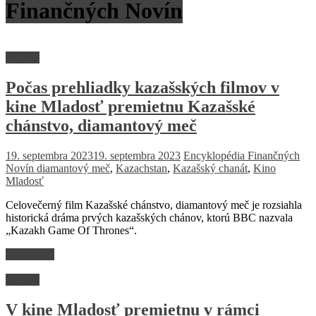
Finančných Novín
Kultúra
Počas prehliadky kazašských filmov v
kine Mladosť premietnu Kazašské
chánstvo, diamantový meč
19. septembra 2023
19. septembra 2023
Encyklopédia Finančných
Novín
diamantový meč
,
Kazachstan
,
Kazašský chanát
,
Kino
Mladosť
Celovečerný film Kazašské chánstvo, diamantový meč je rozsiahla
historická dráma prvých kazašských chánov, ktorú BBC nazvala
„Kazakh Game Of Thrones“.
Read more
Kultúra
V kine Mladosť premietnu v rámci