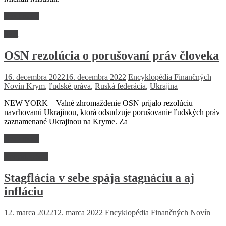
Read more
Svet
OSN rezolúcia o porušovaní práv človeka
16. decembra 2022
16. decembra 2022
Encyklopédia Finančných
Novín
Krym
,
ľudské práva
,
Ruská federácia
,
Ukrajina
NEW YORK – Valné zhromaždenie OSN prijalo rezolúciu
navrhovanú Ukrajinou, ktorá odsudzuje porušovanie ľudských práv
zaznamenané Ukrajinou na Kryme. Za
Read more
Encyklopédia
Stagflácia v sebe spája stagnáciu a aj
infláciu
12. marca 2022
12. marca 2022
Encyklopédia Finančných Novín