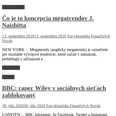
Encyklopédia
Čo je to koncepcia megatrendov J.
Naisbitta
13. septembra 2020
13. septembra 2020
Encyklopédia Finančných
Novín
NEW YORK – Megatrendy (anglicky megatrends) je označenie
pre rozsiahle vývojové tendencie, ktoré začali v minulosti,
prebiehajú v súčasnosti a
Read more
Kultúra
BBC: raper Wiley v sociálnych sieťach
zablokovaný
30. júla 2020
30. júla 2020
Encyklopédia Finančných Novín
LONDÝN – BBC informuje, že Facebook, Twitter a Instagram