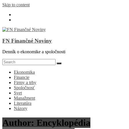
Skip to content
FN Finančné Noviny
Denník o ekonomike a spoločnosti
Ekonomika
Financie
Firmy a trhy
Spoločnosť
Svet
Manažment
Literatúra
Názory
Author:
Encyklopédia