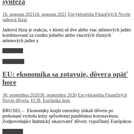
syntéza
18. augusta 2021
18. augusta 2021
Encyklopédia Finančných Novín
jadrová fúzia
Jadrová fúzia je reakcia, v ktorej sú dve alebo viac atómových jadier
kombinované za vzniku jedného alebo viacerých rôznych
atómových jadier a
Read more
Ekonomika
EU: ekonomika sa zotavuje, dôvera opäť
hore
30. septembra 2020
30. septembra 2020
Encyklopédia Finančných
Novín
dôvera
,
ECB
,
Európska únia
BRUSEL – Ekonomiky krajín eurozóny získali dôveru po
prekonaní vrcholu krízy spôsobenej pandémiou koronavírusu.
Zodpovedajúci štatistický ukazovateľ dôvery vypočítaný Európskou
Read more