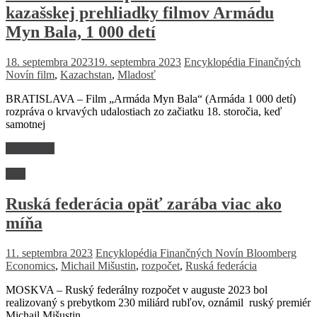
kazašskej prehliadky filmov Armádu
Myn Bala, 1 000 detí
18. septembra 2023
19. septembra 2023
Encyklopédia Finančných
Novín
film
,
Kazachstan
,
Mladosť
BRATISLAVA – Film „Armáda Myn Bala“ (Armáda 1 000 detí)
rozpráva o krvavých udalostiach zo začiatku 18. storočia, keď
samotnej
Read more
Svet
Ruská federácia opäť zarába viac ako
míňa
11. septembra 2023
Encyklopédia Finančných Novín
Bloomberg
Economics
,
Michail Mišustin
,
rozpočet
,
Ruská federácia
MOSKVA – Ruský federálny rozpočet v auguste 2023 bol
realizovaný s prebytkom 230 miliárd rubľov, oznámil ruský premiér
Michail Mišustin.