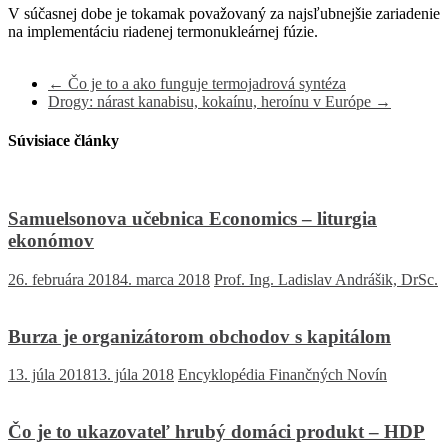
V súčasnej dobe je tokamak považovaný za najsľubnejšie zariadenie
na implementáciu riadenej termonukleárnej fúzie.
←
Čo je to a ako funguje termojadrová syntéza
Drogy: nárast kanabisu, kokaínu, heroínu v Európe
→
Súvisiace články
Samuelsonova učebnica Economics – liturgia
ekonómov
26. februára 2018
4. marca 2018
Prof. Ing. Ladislav Andrášik, DrSc.
Burza je organizátorom obchodov s kapitálom
13. júla 2018
13. júla 2018
Encyklopédia Finančných Novín
Čo je to ukazovateľ hrubý domáci produkt – HDP