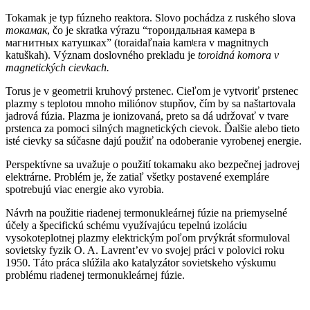
Tokamak je typ fúzneho reaktora. Slovo pochádza z ruského slova
токамак
, čo je skratka výrazu “тороидальная камера в
магнитных катушках” (
toraidaľnaia kamʲɛra v magnitnych
katuškah)
. Význam doslovného prekladu je
toroidná komora v
magnetických cievkach.
Torus je v geometrii kruhový prstenec. Cieľom je vytvoriť prstenec
plazmy s teplotou mnoho miliónov stupňov, čím by sa naštartovala
jadrová fúzia. Plazma je ionizovaná, preto sa dá udržovať v tvare
prstenca za pomoci silných magnetických cievok. Ďalšie alebo tieto
isté cievky sa súčasne dajú použiť na odoberanie vyrobenej energie.
Perspektívne sa uvažuje o použití tokamaku ako bezpečnej jadrovej
elektrárne. Problém je, že zatiaľ všetky postavené exempláre
spotrebujú viac energie ako vyrobia.
Návrh na použitie riadenej termonukleárnej fúzie na priemyselné
účely a špecifickú schému využívajúcu tepelnú izoláciu
vysokoteplotnej plazmy elektrickým poľom prvýkrát sformuloval
sovietsky fyzik O. A. Lavrent’ev vo svojej práci v polovici roku
1950. Táto práca slúžila ako katalyzátor sovietskeho výskumu
problému riadenej termonukleárnej fúzie.