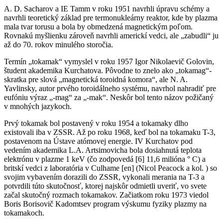
A. D. Sacharov a IE Tamm v roku 1951 navrhli úpravu schémy a
navrhli teoretický základ pre termonukleárny reaktor, kde by plazma
mala tvar torusu a bola by obmedzená magnetickým poľom.
Rovnakú myšlienku zároveň navrhli americkí vedci, ale „zabudli“ ju
až do 70. rokov minulého storočia.
Termín „tokamak“ vymyslel v roku 1957 Igor Nikolaevič Golovin,
študent akademika Kurchatova. Pôvodne to znelo ako „tokamag“-
skratka pre slová „magnetická toroidná komora“, ale N. A.
Yavlinsky, autor prvého toroidálneho systému, navrhol nahradiť pre
eufóniu výraz „-mag“ za „-mak“. Neskôr bol tento názov požičaný
v mnohých jazykoch.
Prvý tokamak bol postavený v roku 1954 a tokamaky dlho
existovali iba v ZSSR. Až po roku 1968, keď bol na tokamaku T-3,
postavenom na Ústave atómovej energie. IV Kurchatov pod
vedením akademika L.A. Artsimovicha bola dosiahnutá teplota
elektrónu v plazme 1 keV (čo zodpovedá [6] 11,6 milióna ° C) a
britskí vedci z laboratória v Culhame [en] (Nicol Peacock a kol. ) so
svojim vybavením dorazili do ZSSR, vykonali merania na T-3 a
potvrdili túto skutočnosť, ktorej najskôr odmietli uveriť, vo svete
začal skutočný rozmach tokamakov. Začiatkom roku 1973 viedol
Boris Borisovič Kadomtsev program výskumu fyziky plazmy na
tokamakoch.