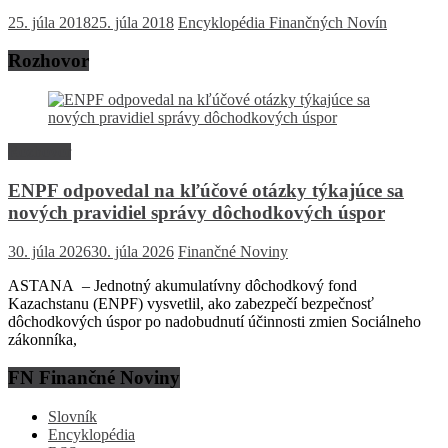
25. júla 2018
25. júla 2018
Encyklopédia Finančných Novín
Rozhovor
Rozhovor
ENPF odpovedal na kľúčové otázky týkajúce sa
nových pravidiel správy dôchodkových úspor
30. júla 2026
30. júla 2026
Finančné Noviny
ASTANA – Jednotný akumulatívny dôchodkový fond
Kazachstanu (ENPF) vysvetlil, ako zabezpečí bezpečnosť
dôchodkových úspor po nadobudnutí účinnosti zmien Sociálneho
zákonníka,
FN Finančné Noviny
Slovník
Encyklopédia