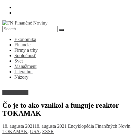
Skip
to
content
FN
Ekonomika
Finančné
Financie
Noviny
Firmy a trhy
Spoločnosť
Denník
Svet
o
Manažment
ekonomike
Literatúra
a
Názory
spoločnosti
Encyklopédia
Čo je to ako vznikol a funguje reaktor
TOKAMAK
18. augusta 2021
18. augusta 2021
Encyklopédia Finančných Novín
TOKAMAK
,
USA
,
ZSSR