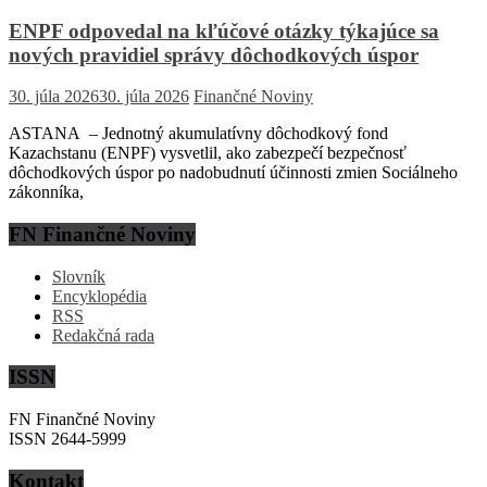
ENPF odpovedal na kľúčové otázky týkajúce sa
nových pravidiel správy dôchodkových úspor
30. júla 2026
30. júla 2026
Finančné Noviny
ASTANA – Jednotný akumulatívny dôchodkový fond
Kazachstanu (ENPF) vysvetlil, ako zabezpečí bezpečnosť
dôchodkových úspor po nadobudnutí účinnosti zmien Sociálneho
zákonníka,
FN Finančné Noviny
Slovník
Encyklopédia
RSS
Redakčná rada
ISSN
FN Finančné Noviny
ISSN 2644-5999
Kontakt