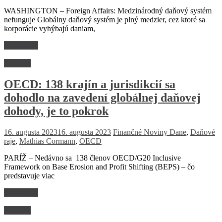
WASHINGTON – Foreign Affairs: Medzinárodný daňový systém
nefunguje Globálny daňový systém je plný medzier, cez ktoré sa
korporácie vyhýbajú daniam,
Read more
Financie
OECD: 138 krajín a jurisdikcií sa
dohodlo na zavedení globálnej daňovej
dohody, je to pokrok
16. augusta 2023
16. augusta 2023
Finančné Noviny
Dane
,
Daňové
raje
,
Mathias Cormann
,
OECD
PARÍŽ – Nedávno sa 138 členov OECD/G20 Inclusive
Framework on Base Erosion and Profit Shifting (BEPS) – čo
predstavuje viac
Read more
Financie