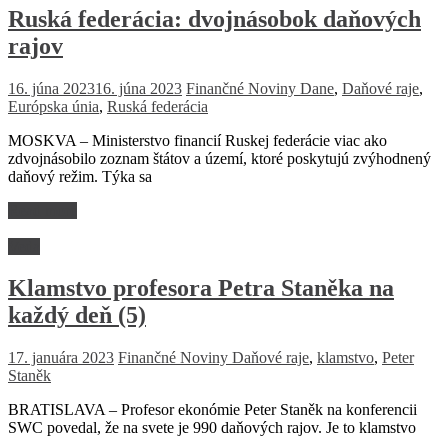
Ruská federácia: dvojnásobok daňových
rajov
16. júna 2023
16. júna 2023
Finančné Noviny
Dane
,
Daňové raje
,
Európska únia
,
Ruská federácia
MOSKVA – Ministerstvo financií Ruskej federácie viac ako
zdvojnásobilo zoznam štátov a území, ktoré poskytujú zvýhodnený
daňový režim. Týka sa
Read more
Veda
Klamstvo profesora Petra Staněka na
každý deň (5)
17. januára 2023
Finančné Noviny
Daňové raje
,
klamstvo
,
Peter
Staněk
BRATISLAVA – Profesor ekonómie Peter Staněk na konferencii
SWC povedal, že na svete je 990 daňových rajov. Je to klamstvo