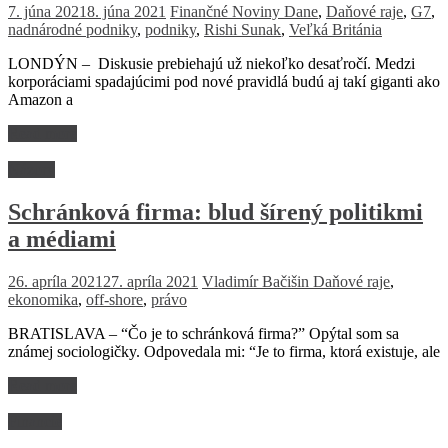
7. júna 2021
8. júna 2021
Finančné Noviny
Dane
,
Daňové raje
,
G7
,
nadnárodné podniky
,
podniky
,
Rishi Sunak
,
Veľká Británia
LONDÝN – Diskusie prebiehajú už niekoľko desaťročí. Medzi
korporáciami spadajúcimi pod nové pravidlá budú aj takí giganti ako
Amazon a
Read more
Názory
Schránková firma: blud šírený politikmi
a médiami
26. apríla 2021
27. apríla 2021
Vladimír Bačišin
Daňové raje
,
ekonomika
,
off-shore
,
právo
BRATISLAVA – “Čo je to schránková firma?” Opýtal som sa
známej sociologičky. Odpovedala mi: “Je to firma, ktorá existuje, ale
Read more
Financie