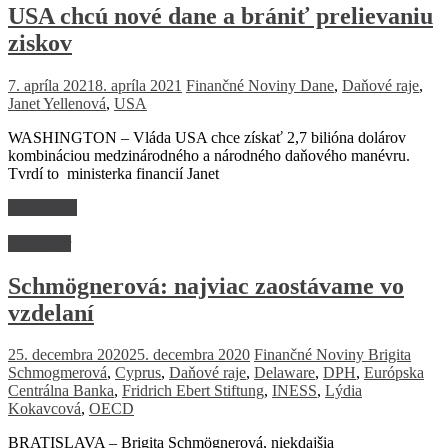
USA chcú nové dane a brániť prelievaniu
ziskov
7. apríla 2021
8. apríla 2021
Finančné Noviny
Dane
,
Daňové raje
,
Janet Yellenová
,
USA
WASHINGTON – Vláda USA chce získať 2,7 bilióna dolárov
kombináciou medzinárodného a národného daňového manévru.
Tvrdí to ministerka financií Janet
Read more
Rozhovor
Schmögnerová: najviac zaostávame vo
vzdelaní
25. decembra 2020
25. decembra 2020
Finančné Noviny
Brigita
Schmogmerová
,
Cyprus
,
Daňové raje
,
Delaware
,
DPH
,
Európska
Centrálna Banka
,
Fridrich Ebert Stiftung
,
INESS
,
Lýdia
Kokavcová
,
OECD
BRATISLAVA – Brigita Schmögnerová, niekdajšia