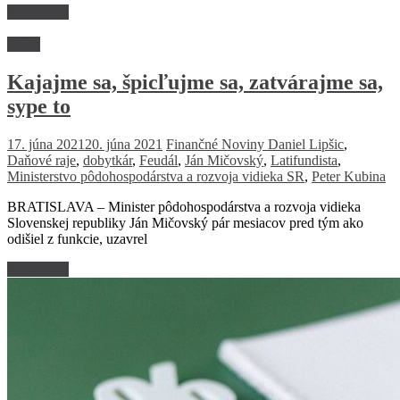
Read more
Právo
Kajajme sa, špicľujme sa, zatvárajme sa,
sype to
17. júna 2021
20. júna 2021
Finančné Noviny
Daniel Lipšic
,
Daňové raje
,
dobytkár
,
Feudál
,
Ján Mičovský
,
Latifundista
,
Ministerstvo pôdohospodárstva a rozvoja vidieka SR
,
Peter Kubina
BRATISLAVA – Minister pôdohospodárstva a rozvoja vidieka
Slovenskej republiky Ján Mičovský pár mesiacov pred tým ako
odišiel z funkcie, uzavrel
Read more