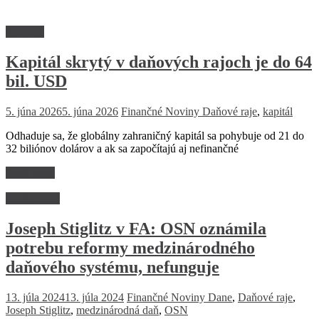
Financie
Kapitál skrytý v daňových rajoch je do 64
bil. USD
5. júna 2026
5. júna 2026
Finančné Noviny
Daňové raje
,
kapitál
Odhaduje sa, že globálny zahraničný kapitál sa pohybuje od 21 do
32 biliónov dolárov a ak sa započítajú aj nefinančné
Read more
Dlhé čitanie
Joseph Stiglitz v FA: OSN oznámila
potrebu reformy medzinárodného
daňového systému, nefunguje
13. júla 2024
13. júla 2024
Finančné Noviny
Dane
,
Daňové raje
,
Joseph Stiglitz
,
medzinárodná daň
,
OSN