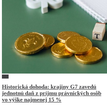
Svet
Historická dohoda: krajiny G7 zavedú
jednotnú daň z príjmu právnických osôb
vo výške najmenej 15 %