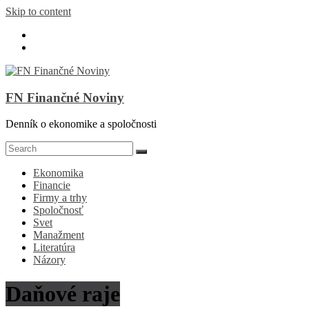
Skip to content
FN Finančné Noviny
Denník o ekonomike a spoločnosti
Ekonomika
Financie
Firmy a trhy
Spoločnosť
Svet
Manažment
Literatúra
Názory
Daňové raje