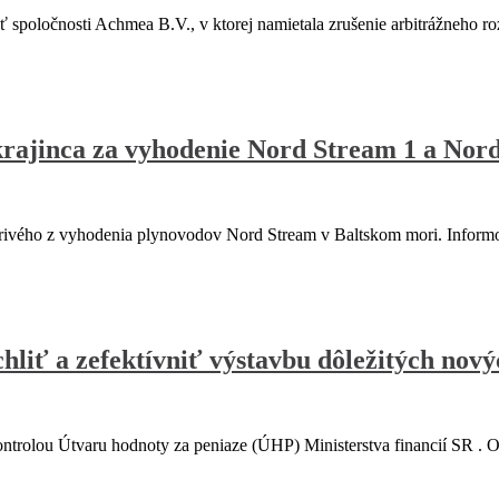
ločnosti Achmea B.V., v ktorej namietala zrušenie arbitrážneho ro
rajinca za vyhodenie Nord Stream 1 a Nor
ivého z vyhodenia plynovodov Nord Stream v Baltskom mori. Informo
hliť a zefektívniť výstavbu dôležitých nov
rolou Útvaru hodnoty za peniaze (ÚHP) Ministerstva financií SR . 