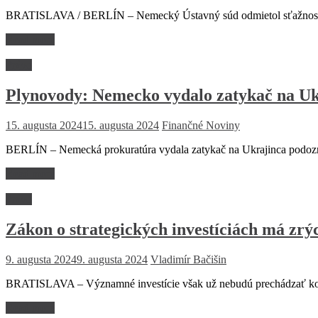
BRATISLAVA / BERLÍN – Nemecký Ústavný súd odmietol sťažnosť spo
Read more
Právo
Plynovody: Nemecko vydalo zatykač na Uk
15. augusta 2024
15. augusta 2024
Finančné Noviny
BERLÍN – Nemecká prokuratúra vydala zatykač na Ukrajinca podozr
Read more
Právo
Zákon o strategických investíciách má zrýc
9. augusta 2024
9. augusta 2024
Vladimír Bačišin
BRATISLAVA – Významné investície však už nebudú prechádzať kont
Read more