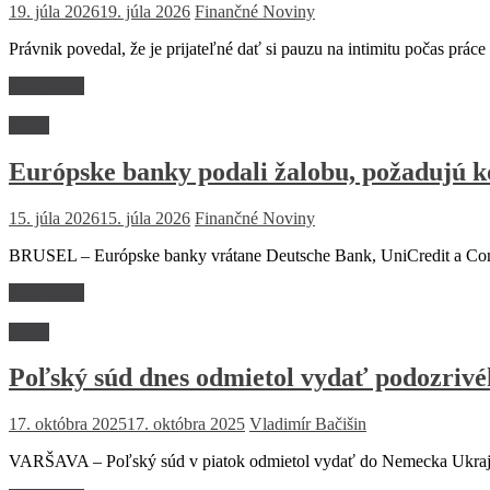
19. júla 2026
19. júla 2026
Finančné Noviny
Právnik povedal, že je prijateľné dať si pauzu na intimitu počas prá
Read more
Právo
Európske banky podali žalobu, požadujú k
15. júla 2026
15. júla 2026
Finančné Noviny
BRUSEL – Európske banky vrátane Deutsche Bank, UniCredit a Comm
Read more
Právo
Poľský súd dnes odmietol vydať podozriv
17. októbra 2025
17. októbra 2025
Vladimír Bačišin
VARŠAVA – Poľský súd v piatok odmietol vydať do Nemecka Ukraji