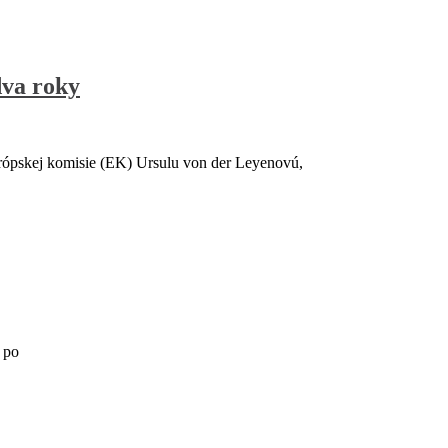
dva roky
rópskej komisie (EK) Ursulu von der Leyenovú,
 po