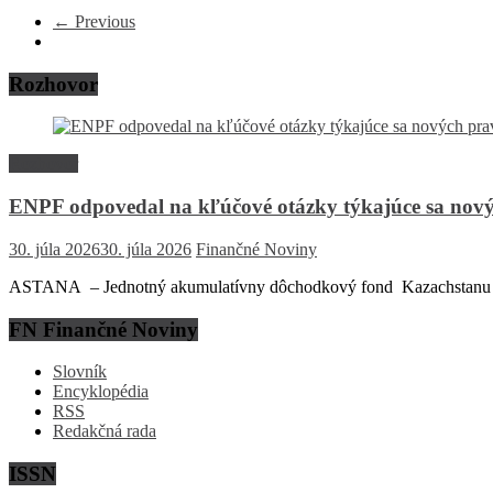
← Previous
Rozhovor
Rozhovor
ENPF odpovedal na kľúčové otázky týkajúce sa nový
30. júla 2026
30. júla 2026
Finančné Noviny
ASTANA – Jednotný akumulatívny dôchodkový fond Kazachstanu (EN
FN Finančné Noviny
Slovník
Encyklopédia
RSS
Redakčná rada
ISSN