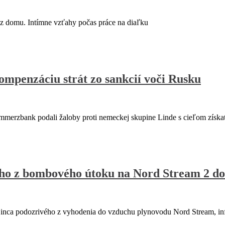
ce z domu. Intímne vzťahy počas práce na diaľku
ompenzáciu strát zo sankcií voči Rusku
erzbank podali žaloby proti nemeckej skupine Linde s cieľom získa
ého z bombového útoku na Nord Stream 2 d
nca podozrivého z vyhodenia do vzduchu plynovodu Nord Stream, in