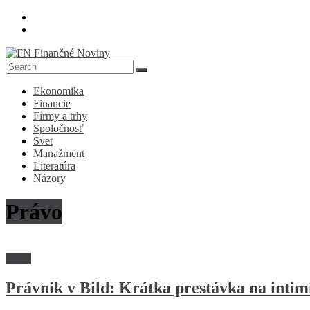
Skip
to
content
FN
Ekonomika
Finančné
Financie
Noviny
Firmy a trhy
Spoločnosť
Denník
Svet
o
Manažment
ekonomike
Literatúra
a
Názory
spoločnosti
Právo
Právo
Právnik v Bild: Krátka prestávka na intim