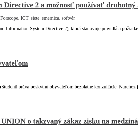
Directive 2 a možnosť používať druhotný 
,
Forscope
,
ICT
,
siete
,
smernica
,
softvér
 Information System Directive 2), ktorá stanovuje pravidlá a požiad
byvateľom
 študenti práva poskytnú obyvateľom bezplatné konzultácie. Narchoz j
ZP UNION o takzvaný zákaz zisku na medzin