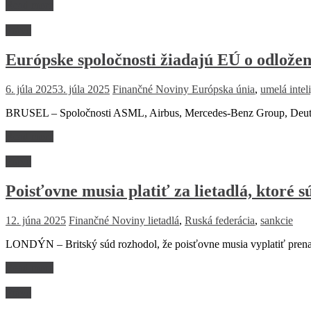
Read more
Právo
Európske spoločnosti žiadajú EÚ o odloženi
6. júla 2025
3. júla 2025
Finančné Noviny
Európska únia
,
umelá intel
BRUSEL – Spoločnosti ASML, Airbus, Mercedes-Benz Group, Deutsch
Read more
Právo
Poisťovne musia platiť za lietadlá, ktoré 
12. júna 2025
Finančné Noviny
lietadlá
,
Ruská federácia
,
sankcie
LONDÝN – Britský súd rozhodol, že poisťovne musia vyplatiť prenaj
Read more
Právo