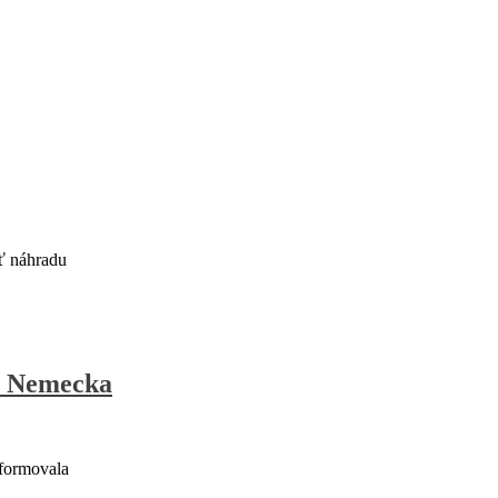
ť náhradu
o Nemecka
formovala