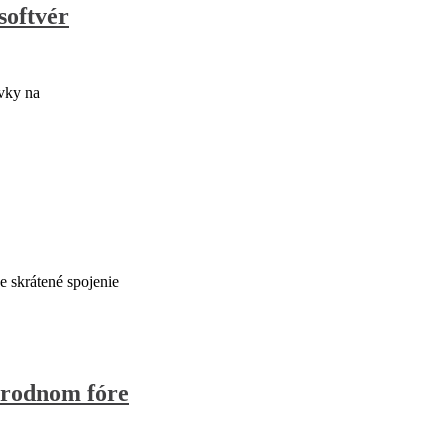
softvér
avky na
e skrátené spojenie
árodnom fóre