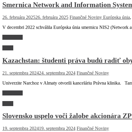
Smernica Network and Information System 
26. februára 2025
26. februára 2025
Finančné Noviny
Európska únia
V decembri 2022 schválila Európska únia smernicu NIS2 (Network and
Read more
Právo
Kazachstan: študenti práva budú radiť o
21. septembra 2024
24. septembra 2024
Finančné Noviny
Univerzite Narchoz v Almaty otvorili kanceláriu Právna klinika. Tam
Read more
Právo
Slovensko uspelo voči žalobe akcionára 
19. septembra 2024
19. septembra 2024
Finančné Noviny