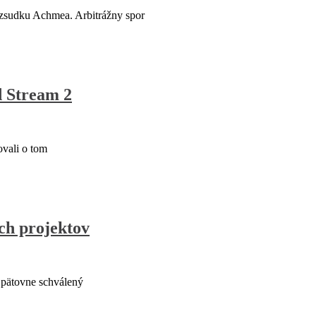
zsudku Achmea. Arbitrážny spor
d Stream 2
vali o tom
ých projektov
Opätovne schválený