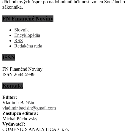
dôchodkových úspor po nadobudnutí účinnosti zmien Sociálneho
zákonníka,
FN Finančné Noviny
Slovník
Encyklopédia
RSS
Redakčná rada
ISSN
FN Finančné Noviny
ISSN 2644-5999
Kontakt
Editor:
Vladimír Bačišin
vladimir.bacisin@gmail.com
Zástupca editora:
Michal Púchovský
Vydavateľ:
COMENIUS ANALYTICA s. r. o.