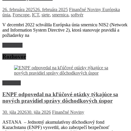
26. februára 2025
26. februára 2025
Finančné Noviny
Európska
únia
,
Forscope
,
ICT
,
siete
,
smernica
,
softvér
V decembri 2022 schválila Európska únia smernicu NIS2 (Network
and Information System Directive 2), ktorá stanovuje pravidlá a
požiadavky na
Read more
Rozhovor
Rozhovor
ENPF odpovedal na kľúčové otázky týkajúce sa
nových pravidiel správy dôchodkových úspor
30. júla 2026
30. júla 2026
Finančné Noviny
ASTANA – Jednotný akumulatívny dôchodkový fond
Kazachstanu (ENPF) vysvetlil, ako zabezpečí bezpečnosť