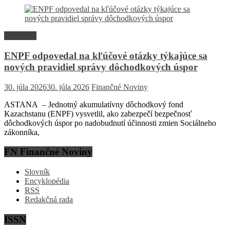
Rozhovor
ENPF odpovedal na kľúčové otázky týkajúce sa
nových pravidiel správy dôchodkových úspor
30. júla 2026
30. júla 2026
Finančné Noviny
ASTANA – Jednotný akumulatívny dôchodkový fond
Kazachstanu (ENPF) vysvetlil, ako zabezpečí bezpečnosť
dôchodkových úspor po nadobudnutí účinnosti zmien Sociálneho
zákonníka,
FN Finančné Noviny
Slovník
Encyklopédia
RSS
Redakčná rada
ISSN