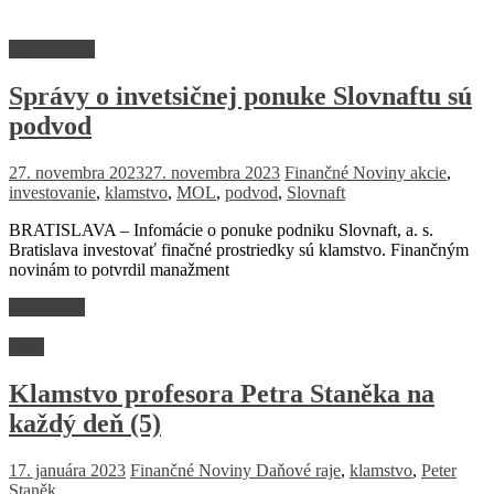
Firmy a trhy
Správy o invetsičnej ponuke Slovnaftu sú
podvod
27. novembra 2023
27. novembra 2023
Finančné Noviny
akcie
,
investovanie
,
klamstvo
,
MOL
,
podvod
,
Slovnaft
BRATISLAVA – Infomácie o ponuke podniku Slovnaft, a. s.
Bratislava investovať finačné prostriedky sú klamstvo. Finančným
novinám to potvrdil manažment
Read more
Veda
Klamstvo profesora Petra Staněka na
každý deň (5)
17. januára 2023
Finančné Noviny
Daňové raje
,
klamstvo
,
Peter
Staněk