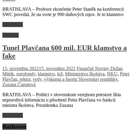
BRATISLAVA – Profesor ekonómie Peter Staněk na konferencii
SWC povedal, že na svete je 990 daňových rajov. Je to klamstvo
Read more
Školstvo
Tunel Plavčana 600 mil. EUR klamstvo a
fake
15. novembra 2022
15. novembra 2022
Finančné Noviny
Dušan
Mitrík
,
eurofondy
,
klamstvo
,
lož
,
Ministerstvo školstva
,
NKU
,
Peter
Plavčan
,
rektor
,
vedy
,
výskumu a športu Slovenskej republiky
,
Zuzana Čaputová
BRATISLAVA – Politici v slovenskom verejnom priestore šíria
nepravdivú informáciu o pôsobení Petra Plavčana vo funkcii
ministra školstva. Prezidentka Zuzana
Read more
Rozhovor