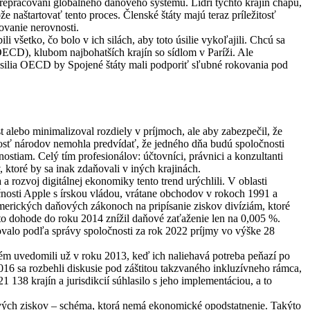
prepracovaní globálneho daňového systému. Lídri týchto krajín chápu,
naštartovať tento proces. Členské štáty majú teraz príležitosť
ovanie nerovnosti.
 všetko, čo bolo v ich silách, aby toto úsilie vykoľajili. Chcú sa
ECD), klubom najbohatších krajín so sídlom v Paríži. Ale
 úsilia OECD by Spojené štáty mali podporiť sľubné rokovania pod
alebo minimalizoval rozdiely v príjmoch, ale aby zabezpečil, že
nosť národov nemohla predvídať, že jedného dňa budú spoločnosti
ostiam. Celý tím profesionálov: účtovníci, právnici a konzultanti
 ktoré by sa inak zdaňovali v iných krajinách.
 rozvoj digitálnej ekonomiky tento trend urýchlili. V oblasti
čnosti Apple s írskou vládou, vrátane obchodov v rokoch 1991 a
amerických daňových zákonoch na pripísanie ziskov divíziám, ktoré
jto dohode do roku 2014 znížil daňové zaťaženie len na 0,005 %.
valo podľa správy spoločnosti za rok 2022 príjmy vo výške 28
lém uvedomili už v roku 2013, keď ich naliehavá potreba peňazí po
2016 sa rozbehli diskusie pod záštitou takzvaného inkluzívneho rámca,
138 krajín a jurisdikcií súhlasilo s jeho implementáciou, a to
lkových ziskov – schéma, ktorá nemá ekonomické opodstatnenie. Takýto