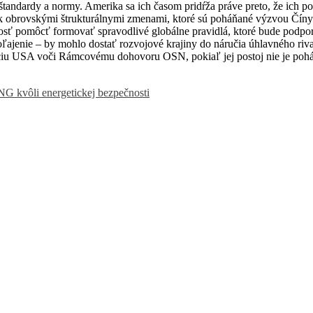
 štandardy a normy. Amerika sa ich časom pridŕža práve preto, že ich 
dok obrovskými štrukturálnymi zmenami, ktoré sú poháňané výzvou Čí
sť pomôcť formovať spravodlivé globálne pravidlá, ktoré bude podporo
ľajenie – by mohlo dostať rozvojové krajiny do náručia úhlavného riva
íciu USA voči Rámcovému dohovoru OSN, pokiaľ jej postoj nie je poh
NG kvôli energetickej bezpečnosti