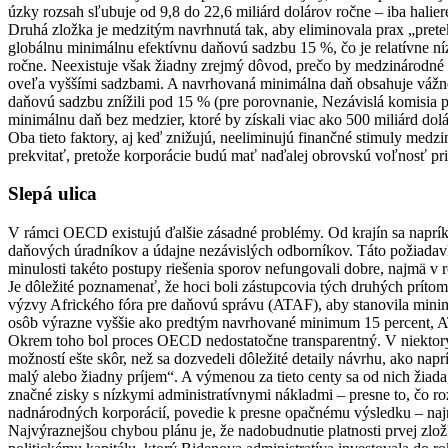
úzky rozsah sľubuje od 9,8 do 22,6 miliárd dolárov ročne – iba halier
Druhá zložka je medzitým navrhnutá tak, aby eliminovala prax „pre
globálnu minimálnu efektívnu daňovú sadzbu 15 %, čo je relatívne níz
ročne. Neexistuje však žiadny zrejmý dôvod, prečo by medzinárodné 
oveľa vyššími sadzbami. A navrhovaná minimálna daň obsahuje vážne
daňovú sadzbu znížili pod 15 % (pre porovnanie, Nezávislá komisi
minimálnu daň bez medzier, ktoré by získali viac ako 500 miliárd dolá
Oba tieto faktory, aj keď znižujú, neeliminujú finančné stimuly med
prekvitať, pretože korporácie budú mať naďalej obrovskú voľnosť pri
Slepá ulica
V rámci OECD existujú ďalšie zásadné problémy. Od krajín sa napríkla
daňových úradníkov a údajne nezávislých odborníkov. Táto požiadav
minulosti takéto postupy riešenia sporov nefungovali dobre, najmä v 
Je dôležité poznamenať, že hoci boli zástupcovia tých druhých príto
výzvy Afrického fóra pre daňovú správu (ATAF), aby stanovila mini
osôb výrazne vyššie ako predtým navrhované minimum 15 percent, ATAF
Okrem toho bol proces OECD nedostatočne transparentný. V niektorých
možností ešte skôr, než sa dozvedeli dôležité detaily návrhu, ako n
malý alebo žiadny príjem“. A výmenou za tieto centy sa od nich žiada,
značné zisky s nízkymi administratívnymi nákladmi – presne to, čo ro
nadnárodných korporácií, povedie k presne opačnému výsledku – naj
Najvýraznejšou chybou plánu je, že nadobudnutie platnosti prvej zlož