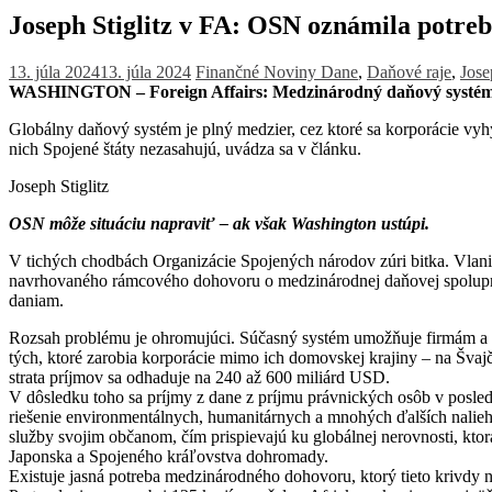
Joseph Stiglitz v FA: OSN oznámila potr
13. júla 2024
13. júla 2024
Finančné Noviny
Dane
,
Daňové raje
,
Jose
WASHINGTON – Foreign Affairs: Medzinárodný daňový systém
Globálny daňový systém je plný medzier, cez ktoré sa korporácie vyh
nich Spojené štáty nezasahujú, uvádza sa v článku.
Joseph Stiglitz
OSN môže situáciu napraviť – ak však Washington ustúpi.
V tichých chodbách Organizácie Spojených národov zúri bitka. Vlani 
navrhovaného rámcového dohovoru o medzinárodnej daňovej spoluprác
daniam.
Rozsah problému je ohromujúci. Súčasný systém umožňuje firmám a 
tých, ktoré zarobia korporácie mimo ich domovskej krajiny – na Šva
strata príjmov sa odhaduje na 240 až 600 miliárd USD.
V dôsledku toho sa príjmy z dane z príjmu právnických osôb v posled
riešenie environmentálnych, humanitárnych a mnohých ďalších nalieh
služby svojim občanom, čím prispievajú ku globálnej nerovnosti, kto
Japonska a Spojeného kráľovstva dohromady.
Existuje jasná potreba medzinárodného dohovoru, ktorý tieto krivdy n