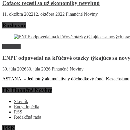
Coface: recesii sa už ekonomiky nevyhnú
11. októbra 2022
12. októbra 2022
Finančné Noviny
Rozhovor
Rozhovor
ENPF odpovedal na kľúčové otázky týkajúce sa nový
30. júla 2026
30. júla 2026
Finančné Noviny
ASTANA – Jednotný akumulatívny dôchodkový fond Kazachstanu (EN
FN Finančné Noviny
Slovník
Encyklopédia
RSS
Redakčná rada
ISSN