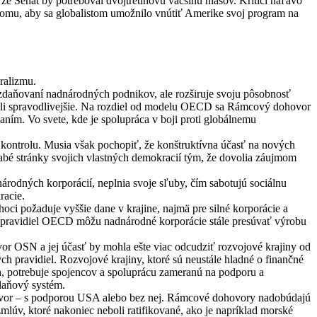
že Senát by potreboval dvojtretinovú väčšinu hlasov. Kritici naľavo
tomu, aby sa globalistom umožnilo vnútiť Amerike svoj program na
ralizmu.
daňovaní nadnárodných podnikov, ale rozširuje svoju pôsobnosť
ľovali spravodlivejšie. Na rozdiel od modelu OECD sa Rámcový dohovor
ím. Vo svete, kde je spolupráca v boji proti globálnemu
 kontrolu. Musia však pochopiť, že konštruktívna účasť na nových
labé stránky svojich vlastných demokracií tým, že dovolia záujmom
rodných korporácií, neplnia svoje sľuby, čím sabotujú sociálnu
racie.
ci požaduje vyššie dane v krajine, najmä pre silné korporácie a
 pravidiel OECD môžu nadnárodné korporácie stále presúvať výrobu
r OSN a jej účasť by mohla ešte viac odcudziť rozvojové krajiny od
h pravidiel. Rozvojové krajiny, ktoré sú neustále hladné o finančné
ch, potrebuje spojencov a spoluprácu zameranú na podporu a
daňový systém.
ohovor – s podporou USA alebo bez nej. Rámcové dohovory nadobúdajú
mlúv, ktoré nakoniec neboli ratifikované, ako je napríklad morské