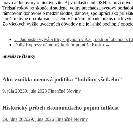
právo a dohovory o biodiverzite. Aj v oblasti daní OSN stanoví nové
Tridsať rokov po skončení studenej vojny prechádza svetový poria
rámcovom dohovore o medzinárodnej daňovej spolupráci ako príležito
konštruktívne do rokovaní – alebo v horšom prípade pokus o ich vyko
Zo všetkých vyššie uvedených dôvodov nie je ľahké pochopiť opoz
←
Japonsko vytvára trhy s plynom v Ázii, podporí obchod s L
Daily Express: námorný koridor pomôže Rusku
→
Súvisiace články
Ako vznikla menová politika “bubliny všetkého”
9. júla 2023
9. júla 2023
Finančné Noviny
Historický príbeh ekonomického pojmu inflácia
29. júna 2026
29. júna 2026
Finančné Noviny