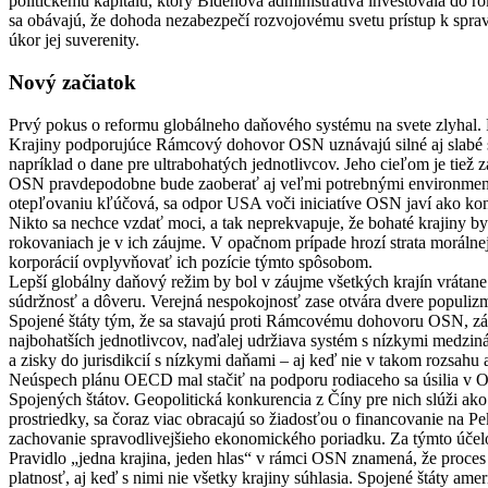
politickému kapitálu, ktorý Bidenova administratíva investovala do r
sa obávajú, že dohoda nezabezpečí rozvojovému svetu prístup k spra
úkor jej suverenity.
Nový začiatok
Prvý pokus o reformu globálneho daňového systému na svete zlyhal. 
Krajiny podporujúce Rámcový dohovor OSN uznávajú silné aj slabé 
napríklad o dane pre ultrabohatých jednotlivcov. Jeho cieľom je tie
OSN pravdepodobne bude zaoberať aj veľmi potrebnými environmentál
otepľovaniu kľúčová, sa odpor USA voči iniciatíve OSN javí ako kon
Nikto sa nechce vzdať moci, a tak neprekvapuje, že bohaté krajiny 
rokovaniach je v ich záujme. V opačnom prípade hrozí strata morálne
korporácií ovplyvňovať ich pozície týmto spôsobom.
Lepší globálny daňový režim by bol v záujme všetkých krajín vrátane
súdržnosť a dôveru. Verejná nespokojnosť zase otvára dvere populizm
Spojené štáty tým, že sa stavajú proti Rámcovému dohovoru OSN, záro
najbohatších jednotlivcov, naďalej udržiava systém s nízkymi med
a zisky do jurisdikcií s nízkymi daňami – aj keď nie v takom rozsahu 
Neúspech plánu OECD mal stačiť na podporu rodiaceho sa úsilia v O
Spojených štátov. Geopolitická konkurencia z Číny pre nich slúži ako
prostriedky, sa čoraz viac obracajú so žiadosťou o financovanie na P
zachovanie spravodlivejšieho ekonomického poriadku. Za týmto úče
Pravidlo „jedna krajina, jeden hlas“ v rámci OSN znamená, že proc
platnosť, aj keď s nimi nie všetky krajiny súhlasia. Spojené štáty a