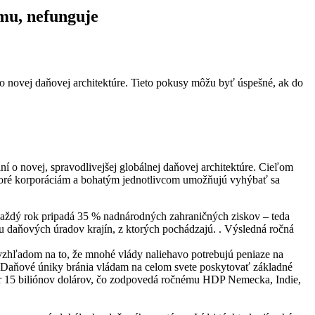
mu, nefunguje
 o novej daňovej architektúre. Tieto pokusy môžu byť úspešné, ak do
 o novej, spravodlivejšej globálnej daňovej architektúre. Cieľom
toré korporáciám a bohatým jednotlivcom umožňujú vyhýbať sa
aždý rok pripadá 35 % nadnárodných zahraničných ziskov – teda
u daňových úradov krajín, z ktorých pochádzajú. . Výsledná ročná
 vzhľadom na to, že mnohé vlády naliehavo potrebujú peniaze na
 . Daňové úniky bránia vládam na celom svete poskytovať základné
kmer 15 biliónov dolárov, čo zodpovedá ročnému HDP Nemecka, Indie,