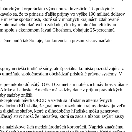
adnárodným korporáciám výmenou za investície. To poskytuje
ávalo sa, že to prinesie ďalšie príjmy vo výške 190 miliárd dolárov
é miestne spoločnosti, ktoré sú v mnohých krajinách zdaňované
 z minimálneho daňového základu, čím by minimálnu efektívnu
iem spolu s ekonómom Jayati Ghoshom, obhajuje 25-percentnú
stéme budú takéto raje, konkurencia a presun ziskov naďalej
pory neriešia tradičné súdy, ale špeciálna komisia pozostávajúca z
o umožňuje spoločnostiam obchádzať príslušné právne systémy. V
 je pre nikoho dôležitý. OECD zamietla mnohé z ich návrhov, vrátane
 Afrike a Latinskej Amerike má sadzby dane z príjmu právnických
by sadzby znížili.
 akceptovali návrh OECD a vzdali sa hľadania alternatívnych
vatóriom EÚ zistila, že „najmenej rozvinuté krajiny dostávajú veľmi
 za digitálne služby, ktoré z dlhodobého hľadiska môžu generovať
ný stav: hrozí, že iniciatíva, ktorá sa začala túžbou zvýšiť zisky
ších a najziskovejších medzinárodných korporácií. Napriek značnému