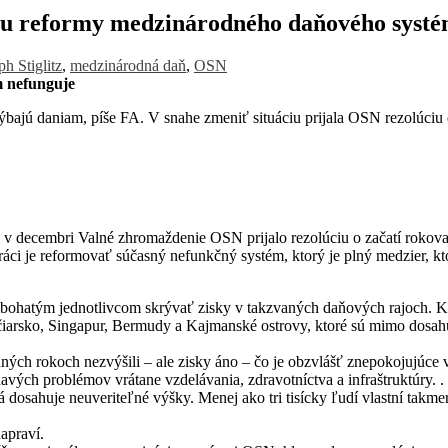
ebu reformy medzinárodného daňového systé
ph Stiglitz
,
medzinárodná daň
,
OSN
 nefunguje
ýbajú daniam, píše FA. V snahe zmeniť situáciu prijala OSN rezolúciu
v decembri Valné zhromaždenie OSN prijalo rezolúciu o začatí rokovaní
i je reformovať súčasný nefunkčný systém, ktorý je plný medzier, k
bohatým jednotlivcom skrývať zisky v takzvaných daňových rajoch. K
jčiarsko, Singapur, Bermudy a Kajmanské ostrovy, ktoré sú mimo dosah
ných rokoch nezvýšili – ale zisky áno – čo je obzvlášť znepokojujúce
avých problémov vrátane vzdelávania, zdravotníctva a infraštruktúry.
rá dosahuje neuveriteľné výšky. Menej ako tri tisícky ľudí vlastní ta
apraví.