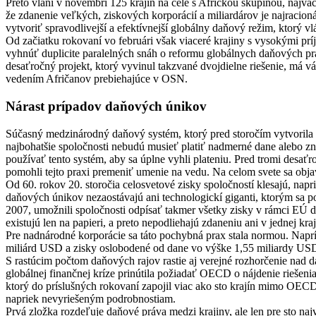
Preto vlani v novembri 125 krajín na čele s Africkou skupinou, najv
že zdanenie veľkých, ziskových korporácií a miliardárov je najracio
vytvoriť spravodlivejší a efektívnejší globálny daňový režim, ktorý v
Od začiatku rokovaní vo februári však viaceré krajiny s vysokými príjm
vyhnúť duplicite paralelných snáh o reformu globálnych daňových pr
desaťročný projekt, ktorý vyvinul takzvané dvojdielne riešenie, má 
vedením Afričanov prebiehajúce v OSN.
Nárast prípadov daňových únikov
Súčasný medzinárodný daňový systém, ktorý pred storočím vytvorila L
najbohatšie spoločnosti nebudú musieť platiť nadmerné dane alebo z
používať tento systém, aby sa úplne vyhli plateniu. Pred tromi desaťr
pomohli tejto praxi premeniť umenie na vedu. Na celom svete sa objav
Od 60. rokov 20. storočia celosvetové zisky spoločností klesajú, napr
daňových únikov nezaostávajú ani technologickí giganti, ktorým sa p
2007, umožnili spoločnosti odpísať takmer všetky zisky v rámci EÚ d
existujú len na papieri, a preto nepodliehajú zdaneniu ani v jednej 
Pre nadnárodné korporácie sa táto pochybná prax stala normou. Nap
miliárd USD a zisky oslobodené od dane vo výške 1,55 miliardy US
S rastúcim počtom daňových rajov rastie aj verejné rozhorčenie nad d
globálnej finančnej kríze prinútila požiadať OECD o nájdenie riešenia
ktorý do príslušných rokovaní zapojil viac ako sto krajín mimo OECD.
napriek nevyriešeným podrobnostiam.
Prvá zložka rozdeľuje daňové práva medzi krajiny, ale len pre sto n