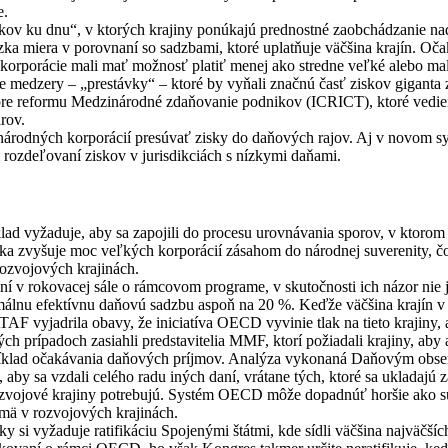
e.
tekov ku dnu“, v ktorých krajiny ponúkajú prednostné zaobchádzanie n
ka miera v porovnaní so sadzbami, ktoré uplatňuje väčšina krajín. Očak
korporácie mali mať možnosť platiť menej ako stredne veľké alebo mal
 medzery – „prestávky“ – ktoré by vyňali značnú časť ziskov giganta
a pre reformu Medzinárodné zdaňovanie podnikov (ICRICT), ktoré ved
rov.
zinárodných korporácií presúvať zisky do daňových rajov. Aj v novom sy
 rozdeľovaní ziskov v jurisdikciách s nízkymi daňami.
d vyžaduje, aby sa zapojili do procesu urovnávania sporov, v ktorom s
ka zvyšuje moc veľkých korporácií zásahom do národnej suverenity, č
rozvojových krajinách.
mní v rokovacej sále o rámcovom programe, v skutočnosti ich názor nie
málnu efektívnu daňovú sadzbu aspoň na 20 %. Keďže väčšina krajín v
 vyjadrila obavy, že iniciatíva OECD vyvinie tlak na tieto krajiny, a
 prípadoch zasiahli predstavitelia MMF, ktorí požiadali krajiny, aby
apríklad očakávania daňových príjmov. Analýza vykonaná Daňovým obser
 aby sa vzdali celého radu iných daní, vrátane tých, ktoré sa ukladajú
zvojové krajiny potrebujú. Systém OECD môže dopadnúť horšie ako súčas
mä v rozvojových krajinách.
ky si vyžaduje ratifikáciu Spojenými štátmi, kde sídli väčšina najväč