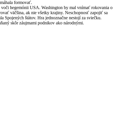
pomáhala formovať.
ny voči hegemónii USA. Washington by mal vnímať rokovania o
vať väčšina, ak nie všetky krajiny. Neschopnosť zapojiť sa
la Spojených štátov. Hra jednoznačne nestojí za sviečku.
áňaný skôr záujmami podnikov ako národnými.