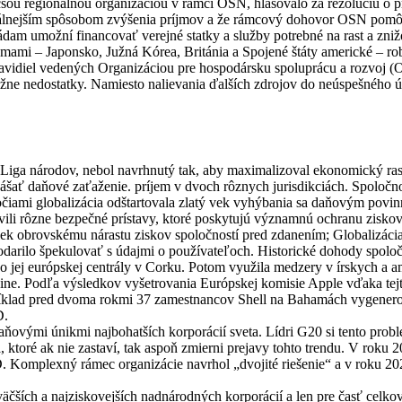
äčšou regionálnou organizáciou v rámci OSN, hlasovalo za rezolúciu o 
nálnejším spôsobom zvýšenia príjmov a že rámcový dohovor OSN pomôže 
ládam umožní financovať verejné statky a služby potrebné na rast a zniž
ami – Japonsko, Južná Kórea, Británia a Spojené štáty americké – robili
avidiel vedených Organizáciou pre hospodársku spoluprácu a rozvoj (O
vážne nedostatky. Namiesto nalievania ďalších zdrojov do neúspešného
iga národov, nebol navrhnutý tak, aby maximalizoval ekonomický rast 
nášať daňové zaťaženie. príjem v dvoch rôznych jurisdikciách. Spoloč
očiami globalizácia odštartovala zlatý vek vyhýbania sa daňovým povinn
ili rôzne bezpečné prístavy, ktoré poskytujú významnú ochranu ziskov,
iek obrovskému nárastu ziskov spoločností pred zdanením; Globalizácia a
odarilo špekulovať s údajmi o používateľoch. Historické dohody spolo
o jej európskej centrály v Corku. Potom využila medzery v írskych a 
krajine. Podľa výsledkov vyšetrovania Európskej komisie Apple vďaka te
ríklad pred dvoma rokmi 37 zamestnancov Shell na Bahamách vygenero
D.
aňovými únikmi najbohatších korporácií sveta. Lídri G20 si tento prob
, ktoré ak nie zastaví, tak aspoň zmierni prejavy tohto trendu. V roku 
 Komplexný rámec organizácie navrhol „dvojité riešenie“ a v roku 2021 
ajväčších a najziskovejších nadnárodných korporácií a len pre časť ce