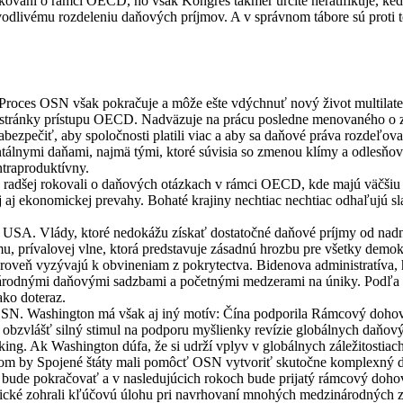
okovaní o rámci OECD, ho však Kongres takmer určite neratifikuje, keď
vodlivému rozdeleniu daňových príjmov. A v správnom tábore sú proti 
Proces OSN však pokračuje a môže ešte vdýchnuť nový život multilate
stránky prístupu OECD. Nadväzuje na prácu posledne menovaného o z
ž zabezpečiť, aby spoločnosti platili viac a aby sa daňové práva rozde
nymi daňami, najmä tými, ktoré súvisia so zmenou klímy a odlesňovan
traproduktívny.
by radšej rokovali o daňových otázkach v rámci OECD, kde majú väčšiu
j aj ekonomickej prevahy. Bohaté krajiny nechtiac nechtiac odhaľujú s
 USA. Vlády, ktoré nedokážu získať dostatočné daňové príjmy od nadná
u, prívalovej vlne, ktorá predstavuje zásadnú hrozbu pre všetky demok
veň vyzývajú k obvineniam z pokrytectva. Bidenova administratíva, ho
zinárodnými daňovými sadzbami a početnými medzerami na úniky. Podľa
ako doteraz.
SN. Washington má však aj iný motív: Čína podporila Rámcový dohovo
 obzvlášť silný stimul na podporu myšlienky revízie globálnych daňovýc
eking. Ak Washington dúfa, že si udrží vplyv v globálnych záležitostia
lom by Spojené štáty mali pomôcť OSN vytvoriť skutočne komplexný 
es bude pokračovať a v nasledujúcich rokoch bude prijatý rámcový d
merické zohrali kľúčovú úlohu pri navrhovaní mnohých medzinárodných z