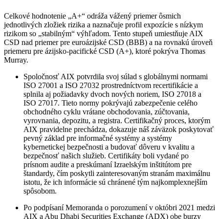
Celkové hodnotenie „A+“ odráža vážený priemer ôsmich
jednotlivých zložiek rizika a naznačuje profil expozície s nízkym
rizikom so „stabilným“ výhľadom. Tento stupeň umiestňuje AIX
CSD nad priemer pre euroázijské CSD (BBB) ​​a na rovnakú úroveň
priemeru pre ázijsko-pacifické CSD (A+), ktoré pokrýva Thomas
Murray.
Spoločnosť AIX potvrdila svoj súlad s globálnymi normami
ISO 27001 a ISO 27032 prostredníctvom recertifikácie a
splnila aj požiadavky dvoch nových noriem, ISO 27018 a
ISO 27017. Tieto normy pokrývajú zabezpečenie celého
obchodného cyklu vrátane obchodovania, zúčtovania,
vyrovnania, depozitu, a registra. Certifikačný proces, ktorým
AIX pravidelne prechádza, dokazuje náš záväzok poskytovať
pevný základ pre informačné systémy a systémy
kybernetickej bezpečnosti a budovať dôveru v kvalitu a
bezpečnosť našich služieb. Certifikáty boli vydané po
prísnom audite a preskúmaní Izraelským inštitútom pre
štandardy, čím poskytli zainteresovaným stranám maximálnu
istotu, že ich informácie sú chránené tým najkomplexnejším
spôsobom.
Po podpísaní Memoranda o porozumení v októbri 2021 medzi
AIX a Abu Dhabi Securities Exchange (ADX) obe burzy