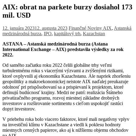
AIX: obrat na parkete burzy dosiahol 173
mil. USD
12. januára 2023
12. augusta 2023
Finančné Noviny
AIX
,
Astanská
medzinárodná burza
,
IPO
,
kapitálový trh
,
Kazachstan
ASTANA – Astanská medzinárodná burza (Astana
International Exchange – AIX) predstavila výsledky za rok
2022.
Od samého začiatku roku 2022 čelili globálne trhy veľmi
turbulentnému roku s viacerými výzvami a zvýšenými rizikami,
ktoré ovplyvnili aj ekonomiku Kazachstanu. Ale napriek zhoršeniu
geopolitiky a makroekonomickej neistote AIX naďalej preukazuje
odolnosť pri prispôsobovaní sa a prispievaní k projektom, ktoré
definujú budúcnosť krajiny. Medzi ne patrí: realizácia Štátneho
privatizačného programu, rozvoj miestnej základne drobných
investorov a rozširovanie sortimentu s cieľom uspokojiť rastúci
dopyt investorov.
V priebehu roka bolo viacero faktorov, ktoré mali negatívny vplyv
na investičnú klímu v Kazachstane a viedli k poklesu hodnoty
miestnych cenných papierov, ako aj k nižšiemu objemu obchodov
na AIX.