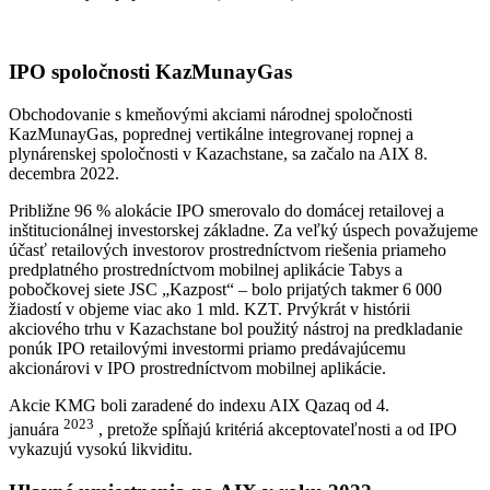
IPO spoločnosti KazMunayGas
Obchodovanie s kmeňovými akciami národnej spoločnosti
KazMunayGas, poprednej vertikálne integrovanej ropnej a
plynárenskej spoločnosti v Kazachstane, sa začalo na AIX 8.
decembra 2022.
Približne 96 % alokácie IPO smerovalo do domácej retailovej a
inštitucionálnej investorskej základne. Za veľký úspech považujeme
účasť retailových investorov prostredníctvom riešenia priameho
predplatného prostredníctvom mobilnej aplikácie Tabys a
pobočkovej siete JSC „Kazpost“ – bolo prijatých takmer 6 000
žiadostí v objeme viac ako 1 mld. KZT. Prvýkrát v histórii
akciového trhu v Kazachstane bol použitý nástroj na predkladanie
ponúk IPO retailovými investormi priamo predávajúcemu
akcionárovi v IPO prostredníctvom mobilnej aplikácie.
Akcie KMG boli zaradené do indexu AIX Qazaq od 4.
2023
januára
, pretože spĺňajú kritériá akceptovateľnosti a od IPO
vykazujú vysokú likviditu.