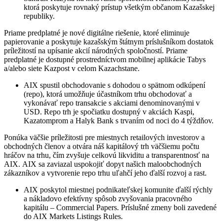
ktorá poskytuje rovnaký prístup všetkým občanom Kazašskej
republiky.
Priame predplatné je nové digitálne riešenie, ktoré eliminuje
papierovanie a poskytuje kazašským štátnym príslušníkom dostatok
príležitostí na upísanie akcií národných spoločností. Priame
predplatné je dostupné prostredníctvom mobilnej aplikácie Tabys
a/alebo siete Kazpost v celom Kazachstane.
AIX spustil obchodovanie s dohodou o spätnom odkúpení
(repo), ktorá umožňuje účastníkom trhu obchodovať a
vykonávať repo transakcie s akciami denominovanými v
USD. Repo trh je spočiatku dostupný v akciách Kaspi,
Kazatomprom a Halyk Bank s trvaním od noci do 4 týždňov.
Ponúka väčšie príležitosti pre miestnych retailových investorov a
obchodných členov a otvára náš kapitálový trh väčšiemu počtu
hráčov na trhu, čím zvyšuje celkovú likviditu a transparentnosť na
AIX. AIX sa zaviazal uspokojiť dopyt našich maloobchodných
zákazníkov a vytvorenie repo trhu uľahčí jeho ďalší rozvoj a rast.
AIX poskytol miestnej podnikateľskej komunite ďalší rýchly
a nákladovo efektívny spôsob zvyšovania pracovného
kapitálu – Commercial Papers. Príslušné zmeny boli zavedené
do AIX Markets Listings Rules.