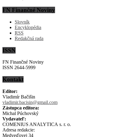
FN Finančné Noviny
Slovník
Encyklopédia
RSS
Redakčná rada
ISSN
FN Finančné Noviny
ISSN 2644-5999
Kontakt
Editor:
Vladimír Bačišin
vladimir.bacisin@gmail.com
Zástupca editora:
Michal Púchovský
Vydavateľ:
COMENIUS ANALYTICA s. r. o.
Adresa redakcie:
Medveďovej 34