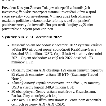
Prezident Kassym-Žomart Tokajev ubezpečil zahraničných
investorov, že vláda zabezpečí stabilnú investičnú klímu a splní
svoje záväzky voči investorom. V marci 2022 boli ohlásené
rozsiahle politické a ekonomické reformy s cieľom priniesť
pozitívne zmeny do investičného prostredia krajiny zvýšením
privatizácie a bojom proti korupcii.
Výsledky AIX k
31.
decembru 2022:
Mesačný objem obchodov v decembri 2022 výrazne vzrástol
vďaka IPO národnej ropnej spoločnosti KazMunayGas a
dosiahol 35,4 milióna USD, čo je 5-krát viac ako v decembri
2021. Objem obchodov za celý rok 2022 dosiahol 173
miliónov USD.
Oficiálny zoznam AIX obsahuje 129 emisií cenných papierov
85 rôznych emitentov, vrátane 19 ETN (Exchange Traded
Notes).
Získaný dlhový kapitál predstavoval približne 2,39 miliardy
USD a vlastný kapitál 348,9 milióna USD.
30 obchodných členov vrátane maklérov z Kazachstanu,
Ruska, Číny a európskych krajín.
Viac ako 500 tisíc účtov investorov v Centrálnom depozitári
cenných papierov AIX (AIX CSD).