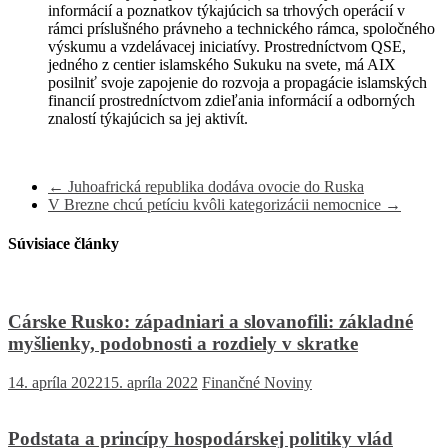
informácií a poznatkov týkajúcich sa trhových operácií v
rámci príslušného právneho a technického rámca, spoločného
výskumu a vzdelávacej iniciatívy. Prostredníctvom QSE,
jedného z centier islamského Sukuku na svete, má AIX
posilniť svoje zapojenie do rozvoja a propagácie islamských
financií prostredníctvom zdieľania informácií a odborných
znalostí týkajúcich sa jej aktivít.
←
Juhoafrická republika dodáva ovocie do Ruska
V Brezne chcú petíciu kvôli kategorizácii nemocnice
→
Súvisiace články
Cárske Rusko: západniari a slovanofili: základné
myšlienky, podobnosti a rozdiely v skratke
14. apríla 2022
15. apríla 2022
Finančné Noviny
Podstata a princípy hospodárskej politiky vlád