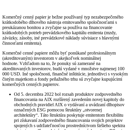
Komerčný cenný papier je bežne používaný typ nezabezpečeného
krátkodobého dlhového nástroja emitovaného spoločnosťami s
preukázanou bonitou a zvyčajne sa používa na financovanie
krátkodobých potrieb prevádzkového kapitálu emitenta (mzdy,
záväzky, zásoby, iné prevádzkové náklady súvisiace s hlavnými
činnosťami emitenta).
Komerčné cenné papiere môžu byť ponúkané profesionálnym
(akreditovaným) investorom v akejkoľvek nominálnej
hodnote. Vzhľadom na to, že ponuky sú zamerané na
akreditovaných investorov, budú vydané v množstve najmenej 100
000 USD. Iné spoločnosti, finančné inštitúcie, jednotlivci s vysokým
čistým majetkom a fondy peňažného trhu sú zvyčajne kupujúcimi
komerčných cenných papierov.
Od 5. decembra 2022 bol rozsah produktov zodpovedného
financovania na AIX rozšírený zavedením novej kapitoly do
obchodných pravidiel AIX o vydávaní a uvádzaní dlhopisov
označených ESG pomocou štruktúry „otvorenej
architektúry“. Táto štruktúra poskytuje emitentom flexibilitu
pri získavaní zodpovedného financovania svojich projektov
spojených s udržateľnosťou prostredníctvom širšieho spektra