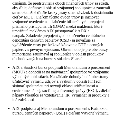
oznámili, že predstavitelia oboch finančných trhov sa stretli,
aby ďalej definovali oblasti vzájomnej spolupráce a zamerali
sa na okamžité ďalšie kroky jasný smer záväzok k dosiahnutiu
cieľov MOU. Cieľom týchto dvoch trhov je iniciovať
vzájomné uvedenie na uľahčenie bilaterálnych prepojení
priameho prístupu na trh (DMA) medzi maklérmi, ktoré
umožňujú maklérom AIX pristupovať k ADX a
naopak. Zriadenie prepojení zjednodušeného centrálneho
depozitára cenných papierov (CSD) sa považuje za
vydláždenie cesty pre krížové kótovanie ETF a cenných
papierov s pevným výnosom. Okrem toho je pre obe burzy
mimoriadne zaujímavá aj spolupráca v oblasti produktov
obchodovaných na burze v súlade s Shariah.
AIX a Saudská burza podpísali Memorandum o porozumení
(MOU) a dohodli sa na nadviazaní spolupráce vo vzájomne
výhodných oblastiach. Na základe dohody budú obe strany
uľahčovať výmenu údajov a výskum v oblasti FinTech,
skúmať spoluprácu pri rozvoji oblasti udržateľnosti a
environmentálnej, sociálnej a firemnej správy (ESG), zdieľať
nápady týkajúce sa vzdelávania, IR, vymieňať si produkty a
iné záležitosti.
AIX podpísala aj Memorandum o porozumení s Katarskou
burzou cenných papierov (QSE) s cieľom vytvoriť výmenu