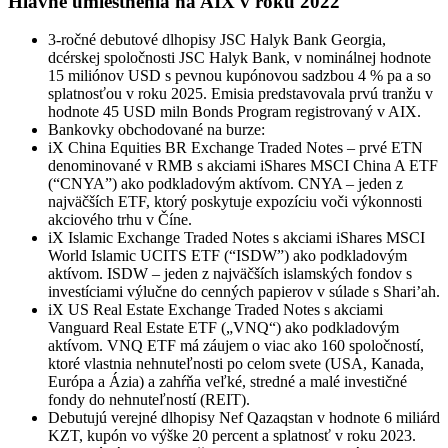
Hlavné umiestnenia na AIX v roku 2022
3-ročné debutové dlhopisy JSC Halyk Bank Georgia,
dcérskej spoločnosti JSC Halyk Bank, v nominálnej hodnote
15 miliónov USD s pevnou kupónovou sadzbou 4 % pa a so
splatnosťou v roku 2025. Emisia predstavovala prvú tranžu v
hodnote 45 USD miln Bonds Program registrovaný v AIX.
Bankovky obchodované na burze:
iX China Equities BR Exchange Traded Notes – prvé ETN
denominované v RMB s akciami iShares MSCI China A ETF
(“CNYA”) ako podkladovým aktívom. CNYA – jeden z
najväčších ETF, ktorý poskytuje expozíciu voči výkonnosti
akciového trhu v Číne.
iX Islamic Exchange Traded Notes s akciami iShares MSCI
World Islamic UCITS ETF (“ISDW”) ako podkladovým
aktívom. ISDW – jeden z najväčších islamských fondov s
investíciami výlučne do cenných papierov v súlade s Shari’ah.
iX US Real Estate Exchange Traded Notes s akciami
Vanguard Real Estate ETF („VNQ“) ako podkladovým
aktívom. VNQ ETF má záujem o viac ako 160 spoločností,
ktoré vlastnia nehnuteľnosti po celom svete (USA, Kanada,
Európa a Ázia) a zahŕňa veľké, stredné a malé investičné
fondy do nehnuteľností (REIT).
Debutujú verejné dlhopisy Nef Qazaqstan v hodnote 6 miliárd
KZT, kupón vo výške 20 percent a splatnosť v roku 2023.