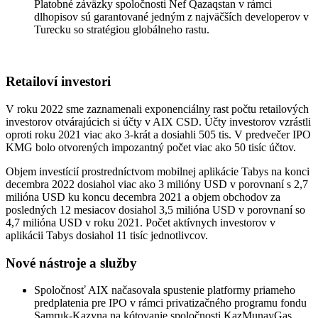
Platobné záväzky spoločnosti Nef Qazaqstan v rámci
dlhopisov sú garantované jedným z najväčších developerov v
Turecku so stratégiou globálneho rastu.
Retailoví investori
V roku 2022 sme zaznamenali exponenciálny rast počtu retailových
investorov otvárajúcich si účty v AIX CSD. Účty investorov vzrástli
oproti roku 2021 viac ako 3-krát a dosiahli 505 tis. V predvečer IPO
KMG bolo otvorených impozantný počet viac ako 50 tisíc účtov.
Objem investícií prostredníctvom mobilnej aplikácie Tabys na konci
decembra 2022 dosiahol viac ako 3 milióny USD v porovnaní s 2,7
milióna USD ku koncu decembra 2021 a objem obchodov za
posledných 12 mesiacov dosiahol 3,5 milióna USD v porovnaní so
4,7 milióna USD v roku 2021. Počet aktívnych investorov v
aplikácii Tabys dosiahol 11 tisíc jednotlivcov.
Nové nástroje a služby
Spoločnosť AIX načasovala spustenie platformy priameho
predplatenia pre IPO v rámci privatizačného programu fondu
Samruk-Kazyna na kótovanie spoločnosti KazMunayGas,