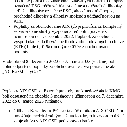
nástrojov podľa medzinárodne uznávaných noriem. Dlhopisy
označené ESG môžu zahŕňať sociálne a udržateľné dlhopisy
a ďalšie dlhopisy označené ESG, ako sú modré dlhopisy,
prechodné dlhopisy a dlhopisy spojené s udržateľnosťou na
AIX.
Poplatky za obchodovanie AIX (čo je provízia za kompletný
servis vrátane služby vysporiadania) boli upravené s
účinnosťou od 1. decembra 2022. Poplatok za obchod a
vysporiadanie akcií (vrátane fondov obchodovaných na burze
(ETF)) bude 0,01 % (predtým 0,05 % z obchodovanej
hodnoty.
V období od 8. decembra 2022 do 7. marca 2023 (vrátane) boli
úplne odpustené poplatky za obchodovanie a vysporiadanie akcií
„NC KazMunayGas“.
Poplatky AIX CSD za Externé prevody pre kmeňové akcie KMG
boli odpustené na obdobie 3 mesiacov s účinnosťou od 7. decembra
2022 do 6. marca 2023 (vrátane).
Citibank Kazakhstan JSC sa stala účastníkom AIX CSD, čím
umožňuje medzinárodným inštitucionálnym investorom držať
svoje aktíva v AIX CSD pod správou banky.