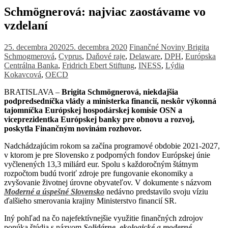
Schmögnerová: najviac zaostávame vo
vzdelaní
25. decembra 2020
25. decembra 2020
Finančné Noviny
Brigita
Schmogmerová
,
Cyprus
,
Daňové raje
,
Delaware
,
DPH
,
Európska
Centrálna Banka
,
Fridrich Ebert Stiftung
,
INESS
,
Lýdia
Kokavcová
,
OECD
BRATISLAVA –
Brigita Schmögnerová, niekdajšia
podpredsedníčka vlády a ministerka financií, neskôr výkonná
tajomníčka Európskej hospodárskej komisie OSN a
viceprezidentka Európskej banky pre obnovu a rozvoj,
poskytla Finančným novinám rozhovor.
Nadchádzajúcim rokom sa začína programové obdobie 2021-2027,
v ktorom je pre Slovensko z podporných fondov Európskej únie
vyčlenených 13,3 miliárd eur. Spolu s každoročným štátnym
rozpočtom budú tvoriť zdroje pre fungovanie ekonomiky a
zvyšovanie životnej úrovne obyvateľov. V dokumente s názvom
Moderné a úspešné Slovensko
nedávno predstavilo svoju víziu
ďalšieho smerovania krajiny Ministerstvo financií SR.
Iný pohľad na čo najefektívnejšie využitie finančných zdrojov
ponúka štúdia s názvom
Solidárne, ekologické a moderné