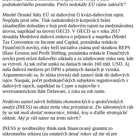
podnikateľského prostredia. Prečo nedokáže EÚ rázne zakročiť?
Mnohé členské štáty EÚ sú daňovými či kvázi-daňovými rajmi.
Nepôjdu proti sebe. Tlak nadnárodných korporácií bráni
zásadnejším dohodám o boji proti daňovým rajom na medzinárodnej
úrovni, napríklad na úrovni OECD. V OECD sa v roku 2017
dosiahla Modelová daňová zmluva o príjmoch a majetku (Model
Tax Convention on Income and Capital, poznámka redakcie
Finančných novín), roky beží iniciatíva známa pod skratkou BEPS
(Base Erosion and Profit Shifting, poznámka redakcie Finančných
novín) proti erózii daňového základu a za zdaňovanie zisku tam, kde
sa vytvorí. Aj tak ročne uniká na daniach okolo 160 mld. USD. Aj
naša daňová medzera pri DPH a priamych daniach je vysoká.
Argumentovalo sa, že nízka (rovná) daň zastaví únik do daňových
rajov. Naopak, počet podnikateľských subjektov registrovaných v
daňových rajoch, napríklad na Cypre a najnovšie v
severoamerickom štáte Delaware, z roka na rok rastie.
Nedávno zaznel návrh Inštitútu ekonomických a spoločenských
analýz (INESS) na akúsi tretiu vlnu privatizácie. Do súkromných rúk
by sa tak mali dostať nemocnice, letiská, lesy a ďalšie strategické
oblasti. Aký je váš názor na tento návrh?
INESS je neoliberálny think-tank financovaný grantmi zo
súkromného sektora (za ostatných desať rokov už nie sú pre