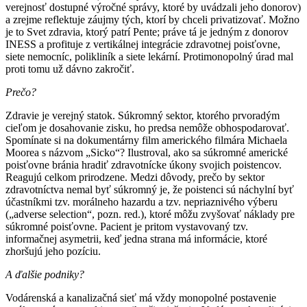
verejnosť dostupné výročné správy, ktoré by uvádzali jeho donorov)
a zrejme reflektuje záujmy tých, ktorí by chceli privatizovať. Možno
je to Svet zdravia, ktorý patrí Pente; práve tá je jedným z donorov
INESS a profituje z vertikálnej integrácie zdravotnej poisťovne,
siete nemocníc, polikliník a siete lekární. Protimonopolný úrad mal
proti tomu už dávno zakročiť.
Prečo?
Zdravie je verejný statok. Súkromný sektor, ktorého prvoradým
cieľom je dosahovanie zisku, ho predsa nemôže obhospodarovať.
Spomínate si na dokumentárny film amerického filmára Michaela
Moorea s názvom „Sicko“? Ilustroval, ako sa súkromné americké
poisťovne bránia hradiť zdravotnícke úkony svojich poistencov.
Reagujú celkom prirodzene. Medzi dôvody, prečo by sektor
zdravotníctva nemal byť súkromný je, že poistenci sú náchylní byť
účastníkmi tzv. morálneho hazardu a tzv. nepriaznivého výberu
(„adverse selection“, pozn. red.), ktoré môžu zvyšovať náklady pre
súkromné poisťovne. Pacient je pritom vystavovaný tzv.
informačnej asymetrii, keď jedna strana má informácie, ktoré
zhoršujú jeho pozíciu.
A ďalšie podniky?
Vodárenská a kanalizačná sieť má vždy monopolné postavenie