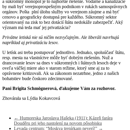
a súkromný monopol je to najhoršie riešenie. Vodárne a kanalizácie
by mali byť verejnoprospešným podnikom v rukách samosprávnych
orgánov. Pošta plní úlohu služby vo verejnom záujme a má byť
cenovo a geograficky dostupná pre každého. Súkromný sektor
orientovaný na zisk to bez dotácií štátu nedokáže zabezpečiť. Aký
význam má teda mať jej privatizácia?
Privátne letiská nie sú ničím nezvyčajným. Ale liberáli navrhujú
napríklad aj privatizáciu lesov.
U letísk asi treba postupovať jednotlivo. Jednako, spoluúčasť štátu,
resp. mesta na vlastníctve môže byť dobrým riešením. Nuž a
drancovanie lesov sa dnes v súkromných i štátnych lesoch deje v
oveľa väčšej miere ako v starom režime, ktorý sme aj za to
oprávnene kritizovali. Ak sa zákonom nezatrhne, jedno z našich
bohatstiev bude čoskoro zdecimované.
Pani Brigita Schmögnerová, ďakujeme Vám za rozhovor.
Zhovárala sa Lýdia Kokavcová
←
Humoreska Jaroslava Hašeka (1911): Kázeň farára
Douděru pri jeho nastolení na novom pôsobisku
Levada centrum: “Moskva trenírkam neverí!”
→