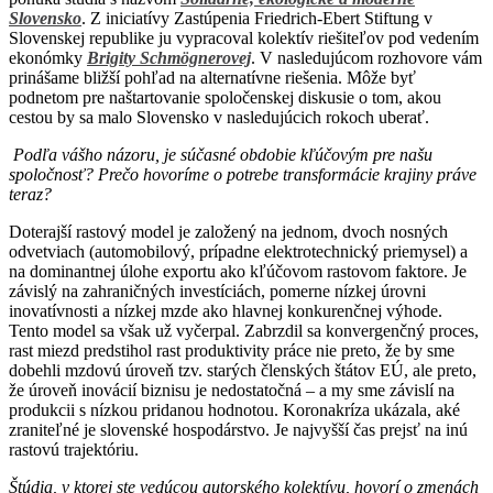
Slovensko
. Z iniciatívy Zastúpenia Friedrich-Ebert Stiftung v
Slovenskej republike ju vypracoval kolektív riešiteľov pod vedením
ekonómky
Brigity Schmögnerovej
. V nasledujúcom rozhovore vám
prinášame bližší pohľad na alternatívne riešenia. Môže byť
podnetom pre naštartovanie spoločenskej diskusie o tom, akou
cestou by sa malo Slovensko v nasledujúcich rokoch uberať.
Podľa vášho názoru, je súčasné obdobie kľúčovým pre našu
spoločnosť? Prečo hovoríme o potrebe transformácie krajiny práve
teraz?
Doterajší rastový model je založený na jednom, dvoch nosných
odvetviach (automobilový, prípadne elektrotechnický priemysel) a
na dominantnej úlohe exportu ako kľúčovom rastovom faktore. Je
závislý na zahraničných investíciách, pomerne nízkej úrovni
inovatívnosti a nízkej mzde ako hlavnej konkurenčnej výhode.
Tento model sa však už vyčerpal. Zabrzdil sa konvergenčný proces,
rast miezd predstihol rast produktivity práce nie preto, že by sme
dobehli mzdovú úroveň tzv. starých členských štátov EÚ, ale preto,
že úroveň inovácií biznisu je nedostatočná – a my sme závislí na
produkcii s nízkou pridanou hodnotou. Koronakríza ukázala, aké
zraniteľné je slovenské hospodárstvo. Je najvyšší čas prejsť na inú
rastovú trajektóriu.
Štúdia, v ktorej ste vedúcou autorského kolektívu, hovorí o zmenách