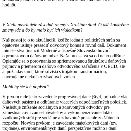
hodnôt.
V štúdii navrhujete zásadné zmeny v štruktúre daní. O aké konkrétne
zmeny ide a čo by malo byť ich výsledkom
?
Náš postoj je o to aktuálnejší, keďže jedna z politických strán sa
opätovne usiluje presadiť odvodový bonus a rovnú daň. Dokument
ministerstva financií Moderné a úspešné Slovensko hovorí
o prorastovom daňovom mixe. Naša predstava sa od neho odlišuje.
Opierajúc sa o porovnania so spriemerovanou štruktúrou daňových
príjmov a priemerom daňovo-odvodového zaťaženia v OECD, ale
aj požiadavkami, ktoré súvisia s trojakou transformáciou,
navrhujeme niekoľko zásadných zmien.
Mohli by ste ich popísať?
V prvom rade je to zavedenie progresívnej dane (štyri, prípadne viac
daňových pásiem) a odbúranie viacerých odpočítateľných položiek.
Nasleduje zníženie sociálnych a zdravotných odvodov pre
zamestnancov i zamestnávateľov a vykompenzovanie takto
vzniknutých strát pre sociálne a zdravotné poistenie zo štátneho
rozpočtu. Novým prvkom je zavedenie majetkových daní (tzv.
trojdane), environmentálnych daní, perspektívne možno i daní