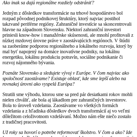
Ako inak sa dajú regionálne rozdiely odstrániť?
Jedným z dôsledkov transformácie na trhové hospodárstvo bol
rozpad pôvodnej podnikovej štruktúry, ktorý najviac postihol
takzvané periférne regióny. Zahraničné investície sa skoncentrovali
hlavne na západnom Slovensku. Niektorí zahraniční investori
priniesli know-how i manažérske skúsenosti, ale mnohí profitovali z
nízkej mzdovej úrovne práve v zaostávajúcich regiónoch. V štúdii
sa zaoberáme podporou regionálneho a lokálneho rozvoja, ktorý by
mal byť napojený na domáce inovatívne podniky, na lokálnu
energetiku, lokálnu produkciu potravín, sociálne podnikanie či
rozvoj nájomného bývania.
Poznáte Slovensko a sledujete vývoj v Európe. V čom najviac ako
spoločnosť zaostávame? Existuje oblasť, kde sme lepší alebo na
rovnakej úrovni ako vyspelá Európa?
Stratili sme výhodu, ktorou sme sa pred pár desiatkami rokov mohli
nielen chváliť, ale bola aj lákadlom pre zahraničných investorov.
Bola to úroveň vzdelania. Zaostávame vo všetkých formách
vzdelania a z hľadiska dôsledkov dvoch transformácií aj vo veľmi
dôležitom celoživotnom vzdelávaní. Možno nám ešte niečo zostalo
z tradičnej pracovitosti.
Už roky sa hovorí o potrebe reformovať školstvo. V čom a ako? Ide