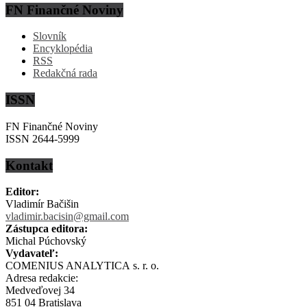
FN Finančné Noviny
Slovník
Encyklopédia
RSS
Redakčná rada
ISSN
FN Finančné Noviny
ISSN 2644-5999
Kontakt
Editor:
Vladimír Bačišin
vladimir.bacisin@gmail.com
Zástupca editora:
Michal Púchovský
Vydavateľ:
COMENIUS ANALYTICA s. r. o.
Adresa redakcie:
Medveďovej 34
851 04 Bratislava