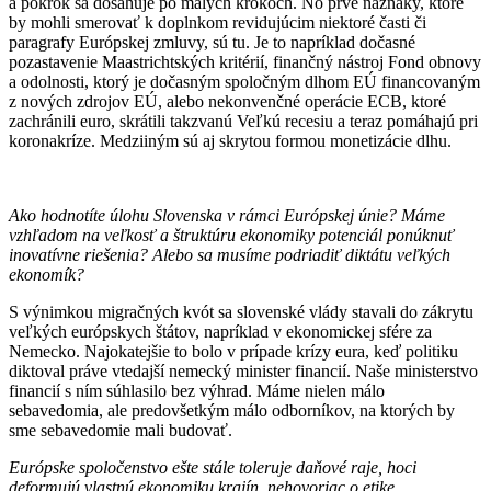
a pokrok sa dosahuje po malých krokoch. No prvé náznaky, ktoré
by mohli smerovať k doplnkom revidujúcim niektoré časti či
paragrafy Európskej zmluvy, sú tu. Je to napríklad dočasné
pozastavenie Maastrichtských kritérií, finančný nástroj Fond obnovy
a odolnosti, ktorý je dočasným spoločným dlhom EÚ financovaným
z nových zdrojov EÚ, alebo nekonvenčné operácie ECB, ktoré
zachránili euro, skrátili takzvanú Veľkú recesiu a teraz pomáhajú pri
koronakríze. Medziiným sú aj skrytou formou monetizácie dlhu.
Ako hodnotíte úlohu Slovenska v rámci Európskej únie? Máme
vzhľadom na veľkosť a štruktúru ekonomiky potenciál ponúknuť
inovatívne riešenia? Alebo sa musíme podriadiť diktátu veľkých
ekonomík?
S výnimkou migračných kvót sa slovenské vlády stavali do zákrytu
veľkých európskych štátov, napríklad v ekonomickej sfére za
Nemecko. Najokatejšie to bolo v prípade krízy eura, keď politiku
diktoval práve vtedajší nemecký minister financií. Naše ministerstvo
financií s ním súhlasilo bez výhrad. Máme nielen málo
sebavedomia, ale predovšetkým málo odborníkov, na ktorých by
sme sebavedomie mali budovať.
Európske spoločenstvo ešte stále toleruje daňové raje, hoci
deformujú vlastnú ekonomiku krajín, nehovoriac o etike