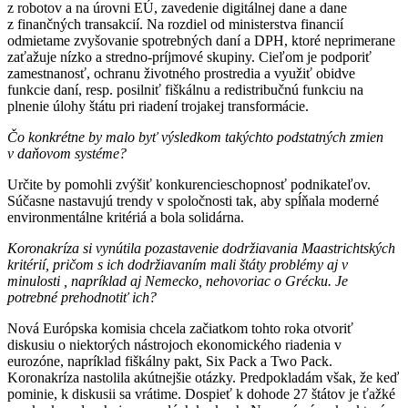
z robotov a na úrovni EÚ, zavedenie digitálnej dane a dane
z finančných transakcií. Na rozdiel od ministerstva financií
odmietame zvyšovanie spotrebných daní a DPH, ktoré neprimerane
zaťažuje nízko a stredno-príjmové skupiny. Cieľom je podporiť
zamestnanosť, ochranu životného prostredia a využiť obidve
funkcie daní, resp. posilniť fiškálnu a redistribučnú funkciu na
plnenie úlohy štátu pri riadení trojakej transformácie.
Čo konkrétne by malo byť výsledkom takýchto podstatných zmien
v daňovom systéme?
Určite by pomohli zvýšiť konkurencieschopnosť podnikateľov.
Súčasne nastavujú trendy v spoločnosti tak, aby spĺňala moderné
environmentálne kritériá a bola solidárna.
Koronakríza si vynútila pozastavenie dodržiavania Maastrichtských
kritérií, pričom s ich dodržiavaním mali štáty problémy aj v
minulosti , napríklad aj Nemecko, nehovoriac o Grécku. Je
potrebné prehodnotiť ich?
Nová Európska komisia chcela začiatkom tohto roka otvoriť
diskusiu o niektorých nástrojoch ekonomického riadenia v
eurozóne, napríklad fiškálny pakt, Six Pack a Two Pack.
Koronakríza nastolila akútnejšie otázky. Predpokladám však, že keď
pominie, k diskusii sa vrátime. Dospieť k dohode 27 štátov je ťažké