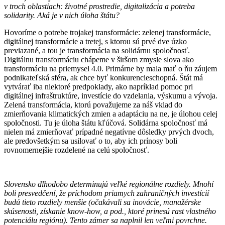
v troch oblastiach: životné prostredie, digitalizácia a potreba
solidarity. Aká je v nich úloha štátu?
Hovoríme o potrebe trojakej transformácie: zelenej transformácie,
digitálnej transformácie a tretej, s ktorou sú prvé dve úzko
previazané, a tou je transformácia na solidárnu spoločnosť.
Digitálnu transformáciu chápeme v širšom zmysle slova ako
transformáciu na priemysel 4.0. Primárne by mala mať o ňu záujem
podnikateľská sféra, ak chce byť konkurencieschopná. Štát má
vytvárať iba niektoré predpoklady, ako napríklad pomoc pri
digitálnej infraštruktúre, investície do vzdelania, výskumu a vývoja.
Zelená transformácia, ktorú považujeme za náš vklad do
zmierňovania klimatických zmien a adaptáciu na ne, je úlohou celej
spoločnosti. Tu je úloha štátu kľúčová. Solidárna spoločnosť má
nielen má zmierňovať prípadné negatívne dôsledky prvých dvoch,
ale predovšetkým sa usilovať o to, aby ich prínosy boli
rovnomernejšie rozdelené na celú spoločnosť.
Slovensko dlhodobo determinujú veľké regionálne rozdiely. Mnohí
boli presvedčení, že príchodom priamych zahraničných investícií
budú tieto rozdiely menšie (očakávali sa inovácie, manažérske
skúsenosti, získanie know-how, a pod., ktoré prinesú rast vlastného
potenciálu regiónu). Tento zámer sa naplnil len veľmi povrchne.