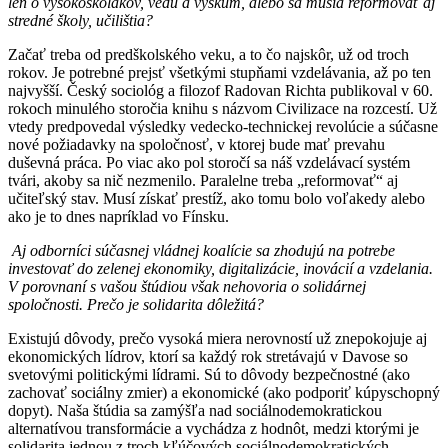
len o vysokoškolákov, vedu a výskum, alebo sa musia reformovať aj
stredné školy, učilištia?
Začať treba od predškolského veku, a to čo najskôr, už od troch
rokov. Je potrebné prejsť všetkými stupňami vzdelávania, až po ten
najvyšší. Český sociológ a filozof Radovan Richta publikoval v 60.
rokoch minulého storočia knihu s názvom Civilizace na rozcestí. Už
vtedy predpovedal výsledky vedecko-technickej revolúcie a súčasne
nové požiadavky na spoločnosť, v ktorej bude mať prevahu
duševná práca. Po viac ako pol storočí sa náš vzdelávací systém
tvári, akoby sa nič nezmenilo. Paralelne treba „reformovať“ aj
učiteľský stav. Musí získať prestíž, ako tomu bolo voľakedy alebo
ako je to dnes napríklad vo Fínsku.
Aj odborníci súčasnej vládnej koalície sa zhodujú na potrebe
investovať do zelenej ekonomiky, digitalizácie, inovácií a vzdelania.
V porovnaní s vašou štúdiou však nehovoria o solidárnej
spoločnosti. Prečo je solidarita dôležitá?
Existujú dôvody, prečo vysoká miera nerovností už znepokojuje aj
ekonomických lídrov, ktorí sa každý rok stretávajú v Davose so
svetovými politickými lídrami. Sú to dôvody bezpečnostné (ako
zachovať sociálny zmier) a ekonomické (ako podporiť kúpyschopný
dopyt). Naša štúdia sa zamýšľa nad sociálnodemokratickou
alternatívou transformácie a vychádza z hodnôt, medzi ktorými je
solidarita jednou z troch kľúčových sociálnodemokratických