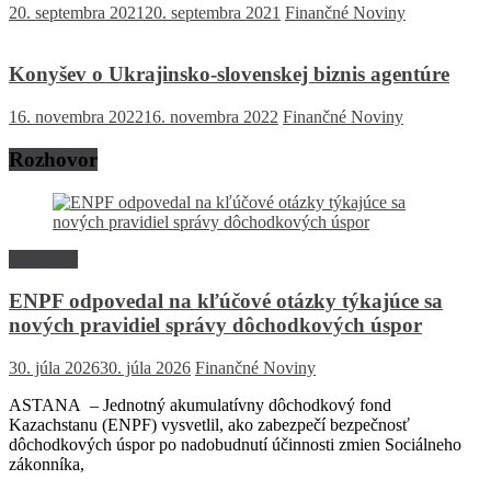
20. septembra 2021
20. septembra 2021
Finančné Noviny
Konyšev o Ukrajinsko-slovenskej biznis agentúre
16. novembra 2022
16. novembra 2022
Finančné Noviny
Rozhovor
Rozhovor
ENPF odpovedal na kľúčové otázky týkajúce sa
nových pravidiel správy dôchodkových úspor
30. júla 2026
30. júla 2026
Finančné Noviny
ASTANA – Jednotný akumulatívny dôchodkový fond
Kazachstanu (ENPF) vysvetlil, ako zabezpečí bezpečnosť
dôchodkových úspor po nadobudnutí účinnosti zmien Sociálneho
zákonníka,