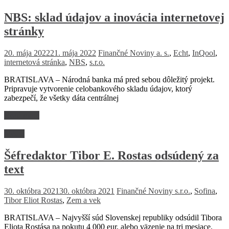
NBS: sklad údajov a inovácia internetovej
stránky
20. mája 2022
21. mája 2022
Finančné Noviny
a. s.
,
Echt
,
InQool
,
internetová stránka
,
NBS
,
s.r.o.
BRATISLAVA – Národná banka má pred sebou dôležitý projekt.
Pripravuje vytvorenie celobankového skladu údajov, ktorý
zabezpečí, že všetky dáta centrálnej
Read more
Médiá
Šéfredaktor Tibor E. Rostas odsúdený za
text
30. októbra 2021
30. októbra 2021
Finančné Noviny
s.r.o.
,
Sofina
,
Tibor Eliot Rostas
,
Zem a vek
BRATISLAVA – Najvyšší súd Slovenskej republiky odsúdil Tibora
Eliota Rostása na pokutu 4 000 eur, alebo väzenie na tri mesiace.