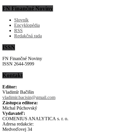
FN Finančné Noviny
Slovník
Encyklopédia
RSS
Redakčná rada
ISSN
FN Finančné Noviny
ISSN 2644-5999
Kontakt
Editor:
Vladimír Bačišin
vladimir.bacisin@gmail.com
Zástupca editora:
Michal Púchovský
Vydavateľ:
COMENIUS ANALYTICA s. r. o.
Adresa redakcie:
Medveďovej 34