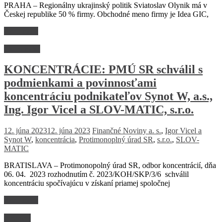
PRAHA – Regionálny ukrajinský politik Sviatoslav Olynik má v
Českej republike 50 % firmy. Obchodné meno firmy je Idea GIC,
Read more
Ekonomika
KONCENTRÁCIE: PMÚ SR schválil s
podmienkami a povinnosťami
koncentráciu podnikateľov Synot W, a.s.,
Ing. Igor Vicel a SLOV-MATIC, s.r.o.
12. júna 2023
12. júna 2023
Finančné Noviny
a. s.
,
Igor Vicel a
Synot W
,
koncentrácia
,
Protimonoplný úrad SR
,
s.r.o.
,
SLOV-
MATIC
BRATISLAVA – Protimonopolný úrad SR, odbor koncentrácií, dňa
06. 04. 2023 rozhodnutím č. 2023/KOH/SKP/3/6 schválil
koncentráciu spočívajúcu v získaní priamej spoločnej
Read more
Financie