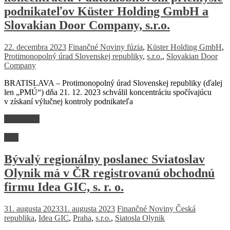
podnikateľov Küster Holding GmbH a
Slovakian Door Company, s.r.o.
22. decembra 2023
Finančné Noviny
fúzia
,
Küster Holding GmbH
,
Protimonopolný úrad Slovenskej republiky
,
s.r.o.
,
Slovakian Door
Company
BRATISLAVA – Protimonopolný úrad Slovenskej republiky (ďalej
len „PMÚ“) dňa 21. 12. 2023 schválil koncentráciu spočívajúcu
v získaní výlučnej kontroly podnikateľa
Read more
Svet
Bývalý regionálny poslanec Sviatoslav
Olynik má v ČR registrovanú obchodnú
firmu Idea GIC, s. r. o.
31. augusta 2023
31. augusta 2023
Finančné Noviny
Česká
republika
,
Idea GIC
,
Praha
,
s.r.o.
,
Siatosla Olynik