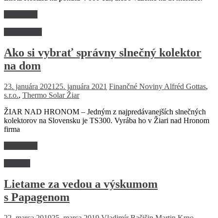
Read more
Firmy a trhy
Ako si vybrať správny slnečný kolektor
na dom
23. januára 2021
25. januára 2021
Finančné Noviny
Alfréd Gottas
,
s.r.o.
,
Thermo Solar Žiar
ŽIAR NAD HRONOM – Jedným z najpredávanejších slnečných
kolektorov na Slovensku je TS300. Vyrába ho v Žiari nad Hronom
firma
Read more
Financie
Lietame za vedou a výskumom
s Papagenom
22. marca 2019
25. marca 2019
Vladimír Bačišin
Martin Krno
,