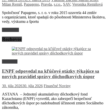
Milan Remiš
,
Papageno
,
Pravda
,
s.r.o.
,
SAV
,
Veronika Remišová
Spoločnosť Papageno, s. r. o. v roku 2015 uzavrela 44 zmlúv
s organizáciami, ktoré spadajú do pôsobnosti Ministerstva školstva,
vedy, výskumu a športu
Read more
Rozhovor
Rozhovor
ENPF odpovedal na kľúčové otázky týkajúce sa
nových pravidiel správy dôchodkových úspor
30. júla 2026
30. júla 2026
Finančné Noviny
ASTANA – Jednotný akumulatívny dôchodkový fond
Kazachstanu (ENPF) vysvetlil, ako zabezpečí bezpečnosť
dôchodkových úspor po nadobudnutí účinnosti zmien Sociálneho
zákonníka,