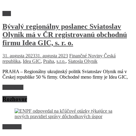
Svet
Bývalý regionálny poslanec Sviatoslav
Olynik má v ČR registrovanú obchodnú
firmu Idea GIC, s. r. o.
31. augusta 2023
31. augusta 2023
Finančné Noviny
Česká
republika
,
Idea GIC
,
Praha
,
s.r.o.
,
Siatosla Olynik
PRAHA – Regionálny ukrajinský politik Sviatoslav Olynik má v
Českej republike 50 % firmy. Obchodné meno firmy je Idea GIC,
Read more
Rozhovor
Rozhovor