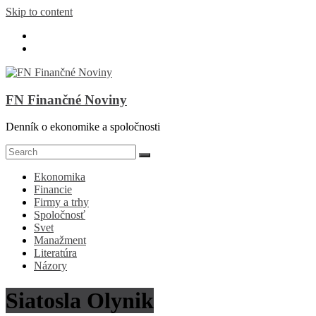
Skip to content
FN Finančné Noviny
Denník o ekonomike a spoločnosti
Ekonomika
Financie
Firmy a trhy
Spoločnosť
Svet
Manažment
Literatúra
Názory
Siatosla Olynik