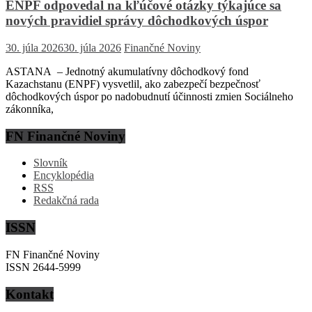
ENPF odpovedal na kľúčové otázky týkajúce sa
nových pravidiel správy dôchodkových úspor
30. júla 2026
30. júla 2026
Finančné Noviny
ASTANA – Jednotný akumulatívny dôchodkový fond
Kazachstanu (ENPF) vysvetlil, ako zabezpečí bezpečnosť
dôchodkových úspor po nadobudnutí účinnosti zmien Sociálneho
zákonníka,
FN Finančné Noviny
Slovník
Encyklopédia
RSS
Redakčná rada
ISSN
FN Finančné Noviny
ISSN 2644-5999
Kontakt