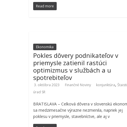
Read more
Ekonomika
Pokles dôvery podnikateľov v
priemysle zatienil rastúci
optimizmus v službách a u
spotrebiteľov
,
3. októbra 2023
Finančné Noviny
konjunktúra
Štaist
úrad SR
BRATISLAVA – Celková dôvera v slovenskú ekono
sa medzimesačne výrazne nezmenila, napriek jej
poklesu v priemysle, stavebníctve, ale aj v