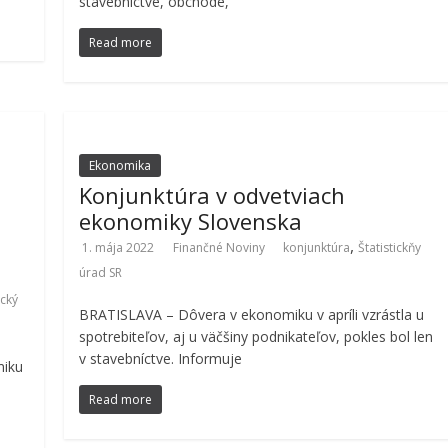
stavebníctve, obchode,
Read more
Ekonomika
Konjunktúra v odvetviach
ekonomiky Slovenska
,
1. mája 2022
Finančné Noviny
konjunktúra
Štatistickňy
úrad SR
ický
BRATISLAVA – Dôvera v ekonomiku v apríli vzrástla u
spotrebiteľov, aj u väčšiny podnikateľov, pokles bol len
v stavebníctve. Informuje
miku
Read more