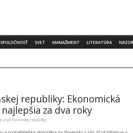
SPOLOČNOSŤ
SVET
MANAŽMENT
LITERATÚRA
NÁZO
nskej republiky: Ekonomická
 najlepšia za dva roky
cký úrad Slovenskej republiky
 a spotrebiteľská atmosféra na Slovensku v júni 2024 Infomuje o