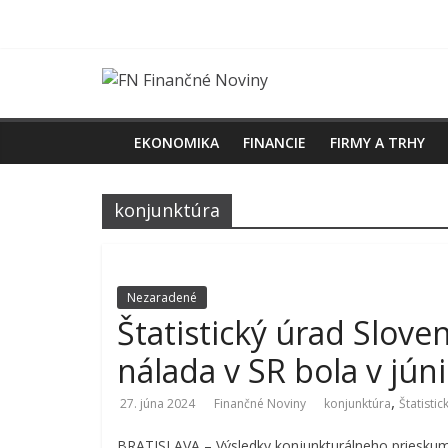
Skip
to
content
FN
Finančné
EKONOMIKA
FINANCIE
FIRMY A TRHY
Noviny
konjunktúra
Denník
o
ekonomike
Nezaradené
a
Štatistický úrad Slove
spoločnosti
nálada v SR bola v júni
,
27. júna 2024
Finančné Noviny
konjunktúra
Štatisti
BRATISLAVA – Výsledky konjunkturálneho prieskumu