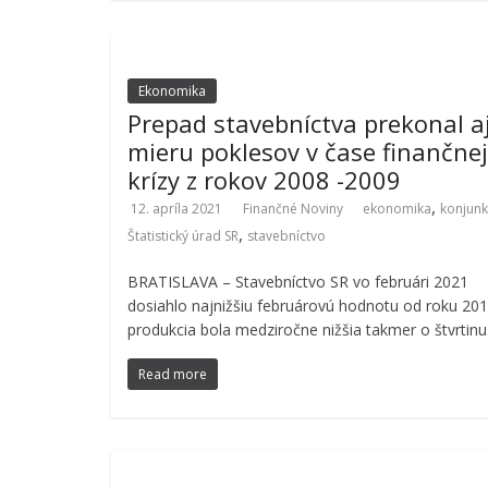
Ekonomika
Prepad stavebníctva prekonal a
mieru poklesov v čase finančnej
krízy z rokov 2008 -2009
,
12. apríla 2021
Finančné Noviny
ekonomika
konjunk
,
Štatistický úrad SR
stavebníctvo
BRATISLAVA – Stavebníctvo SR vo februári 2021
dosiahlo najnižšiu februárovú hodnotu od roku 201
produkcia bola medziročne nižšia takmer o štvrtinu
Read more