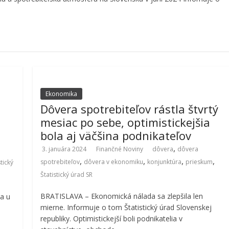
Ekonomika
Dôvera spotrebiteľov rástla štvrtý
mesiac po sebe, optimistickejšia
bola aj väčšina podnikateľov
,
3. januára 2024
Finančné Noviny
dôvera
dôvera
,
,
,
,
spotrebiteľov
dôvera v ekonomiku
konjunktúra
prieskum
stický
Štatistický úrad SR
BRATISLAVA – Ekonomická nálada sa zlepšila len
a u
mierne. Informuje o tom Štatistický úrad Slovenskej
republiky. Optimistickejší boli podnikatelia v