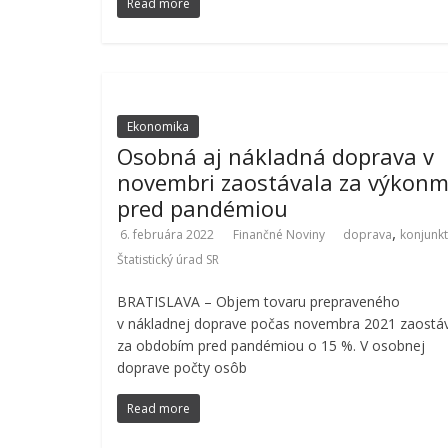
Read more
Ekonomika
Osobná aj nákladná doprava v
novembri zaostávala za výkonm
pred pandémiou
,
6. februára 2022
Finančné Noviny
doprava
konjunk
Štatistický úrad SR
BRATISLAVA – Objem tovaru prepraveného
v nákladnej doprave počas novembra 2021 zaostáv
za obdobím pred pandémiou o 15 %. V osobnej
doprave počty osôb
Read more