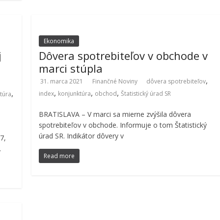
Ekonomika
j
Dôvera spotrebiteľov v obchode v
marci stúpla
,
31. marca 2021
Finančné Noviny
dôvera spotrebiteľov
,
,
,
,
index
konjunktúra
obchod
Štatistický úrad SR
túra
BRATISLAVA – V marci sa mierne zvýšila dôvera
spotrebiteľov v obchode. Informuje o tom Štatistický
úrad SR. Indikátor dôvery v
7,
.
Read more