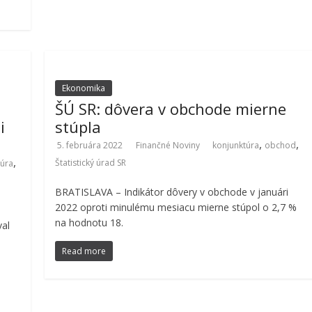
Ekonomika
ŠÚ SR: dôvera v obchode mierne
i
stúpla
,
,
5. februára 2022
Finančné Noviny
konjunktúra
obchod
,
Štatistický úrad SR
túra
BRATISLAVA – Indikátor dôvery v obchode v januári
2022 oproti minulému mesiacu mierne stúpol o 2,7 %
na hodnotu 18.
al
Read more