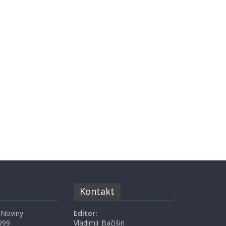
Kontakt
 Noviny
Editor:
999
Vladimír Bačišin