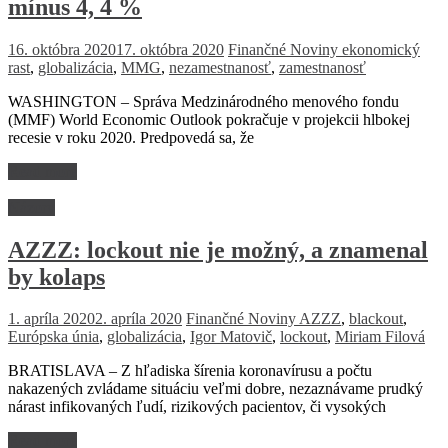
mínus 4, 4 %
16. októbra 2020
17. októbra 2020
Finančné Noviny
ekonomický
rast
,
globalizácia
,
MMG
,
nezamestnanosť
,
zamestnanosť
WASHINGTON – Správa Medzinárodného menového fondu
(MMF) World Economic Outlook pokračuje v projekcii hlbokej
recesie v roku 2020. Predpovedá sa, že
Read more
Názory
AZZZ: lockout nie je možný, a znamenal
by kolaps
1. apríla 2020
2. apríla 2020
Finančné Noviny
AZZZ
,
blackout
,
Európska únia
,
globalizácia
,
Igor Matovič
,
lockout
,
Miriam Filová
BRATISLAVA – Z hľadiska šírenia koronavírusu a počtu
nakazených zvládame situáciu veľmi dobre, nezaznávame prudký
nárast infikovaných ľudí, rizikových pacientov, či vysokých
Read more