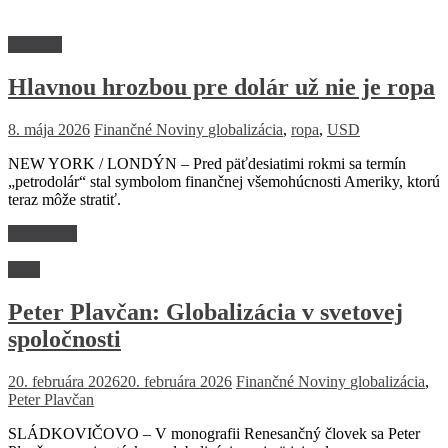
Financie
Hlavnou hrozbou pre dolár už nie je ropa
8. mája 2026
Finančné Noviny
globalizácia
,
ropa
,
USD
NEW YORK / LONDÝN – Pred päťdesiatimi rokmi sa termín
„petrodolár“ stal symbolom finančnej všemohúcnosti Ameriky, ktorú
teraz môže stratiť.
Read more
Veda
Peter Plavčan: Globalizácia v svetovej
spoločnosti
20. februára 2026
20. februára 2026
Finančné Noviny
globalizácia
,
Peter Plavčan
SLÁDKOVIČOVO – V monografii Renesančný človek sa Peter