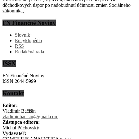
dôchodkových úspor po nadobudnutí účinnosti zmien Sociálneho
zákonníka,
FN Finančné Noviny
Slovník
Encyklopédia
RSS
Redakčná rada
ISSN
FN Finančné Noviny
ISSN 2644-5999
Kontakt
Editor:
Vladimír Bačišin
vladimir.bacisin@gmail.com
Zástupca editora:
Michal Púchovský
Vydavateľ:
COMENIUS ANALYTICA s. r. o.