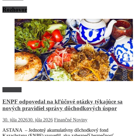
Rozhovor
Rozhovor
ENPF odpovedal na kľúčové otázky týkajúce sa
nových pravidiel správy dôchodkových úspor
30. júla 2026
30. júla 2026
Finančné Noviny
ASTANA – Jednotný akumulatívny dôchodkový fond
Kazachstanu (ENPF) vysvetlil, ako zabezpečí bezpečnosť