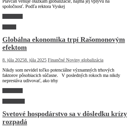
Plavčan venuje otázkam globalizácie, najmä jej vplyvu na
spoločnosť. Podľa rektora Vyskej
Read more
Názory
Globálna ekonomika trpí Rašomonovým
efektom
8. júla 2025
8. júla 2025
Finančné Noviny
globalizácia
Nikdy som nevidel toľko potenciálne významných trhových
faktorov pôsobiacich súčasne. V posledných rokoch ma nikdy
neprestáva udivovať, ako trhy
Read more
Dlhé čitanie
Svetové hospodárstvo sa v dôsledku krízy
rozpadá