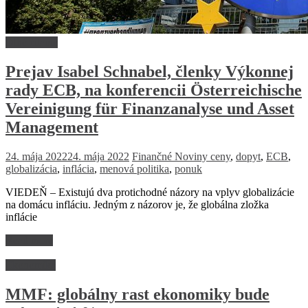
Dlhé čitanie
Prejav Isabel Schnabel, členky Výkonnej
rady ECB, na konferencii Österreichische
Vereinigung für Finanzanalyse und Asset
Management
24. mája 2022
24. mája 2022
Finančné Noviny
ceny
,
dopyt
,
ECB
,
globalizácia
,
inflácia
,
menová politika
,
ponuk
VIEDEŇ – Existujú dva protichodné názory na vplyv globalizácie
na domácu infláciu. Jedným z názorov je, že globálna zložka
inflácie
Read more
Ekonomika
MMF: globálny rast ekonomiky bude