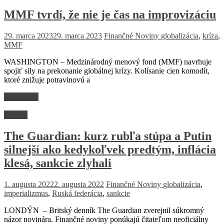
MMF tvrdí, že nie je čas na improvizáciu
29. marca 2023
29. marca 2023
Finančné Noviny
globalizácia
,
kríza
,
MMF
WASHINGTON – Medzinárodný menový fond (MMF) navrhuje
spojiť sily na prekonanie globálnej krízy. Kolísanie cien komodít,
ktoré znižuje potravinovú a
Read more
Názory
The Guardian: kurz rubľa stúpa a Putin
silnejší ako kedykoľvek predtým, inflácia
klesá, sankcie zlyhali
1. augusta 2022
2. augusta 2022
Finančné Noviny
globalizácia
,
imperializmus
,
Ruská federácia
,
sankcie
LONDÝN – Britský denník The Guardian zverejnil súkromný
názor novinára. Finančné noviny ponúkajú čitateľom neoficiálny