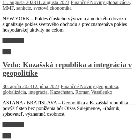
11. augusta 2023
11. augusta 2023
Finančné Noviny
globalizácia
,
MMF
,
sankcie
,
svetová ekonomika
NEW YORK – Pokles čínskeho vývozu a amerického dovozu
signalizuje pokles svetového obchodu a predznamenáva pokles
hospodárskej aktivity na celom
Read more
Svet
Veda: Kazašská republika a integrácia v
geopolitike
30. apríla 2023
12. júna 2023
Finančné Noviny
geopolitika
,
globalizácia
,
integrácia
,
Kazachstan
,
Roman Vassilenko
ASTANA / BRATISLAVA – Geopolitika a Kazašská republika. …
povýšiť step bez poníženia hôr Olžas Sulejmenov, «(básnik,
spisovateľ, významná osobnosť
Read more
Svet