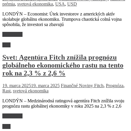
prémia
,
svetová ekonomika
,
USA
,
USD
LONDÝN – Economist: Útek investorov z amerických aktív
skolabuje globálnu ekonomiku. Trumpova chaotická colná vojna
spôsobila, že investori sa zbavujú
Read more
Svet
Svet: Agentúra Fitch znížila prognózu
globálneho ekonomického rastu na tento
rok na 2,3 % z 2,6 %
19. marca 2025
19. marca 2025
Finančné Noviny
Fitch
,
Prognóza
,
Rast
,
svetová ekonomika
LONDÝN – Medzinárodná ratingová agentúra Fitch znížila svoju
prognózu rastu globálnej ekonomiky v roku 2025 na 2,3 % z 2,6
Read more
Svet