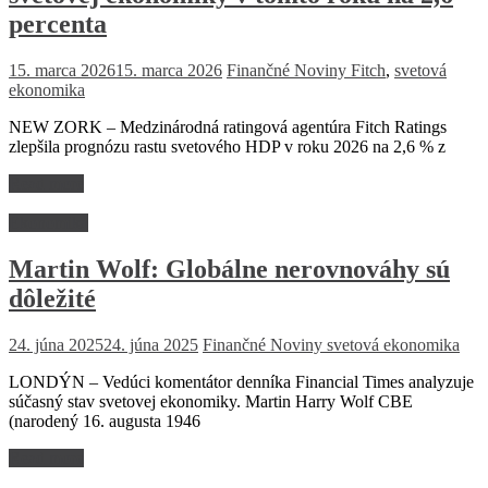
percenta
15. marca 2026
15. marca 2026
Finančné Noviny
Fitch
,
svetová
ekonomika
NEW ZORK – Medzinárodná ratingová agentúra Fitch Ratings
zlepšila prognózu rastu svetového HDP v roku 2026 na 2,6 % z
Read more
Ekonomika
Martin Wolf: Globálne nerovnováhy sú
dôležité
24. júna 2025
24. júna 2025
Finančné Noviny
svetová ekonomika
LONDÝN – Vedúci komentátor denníka Financial Times analyzuje
súčasný stav svetovej ekonomiky. Martin Harry Wolf CBE
(narodený 16. augusta 1946
Read more