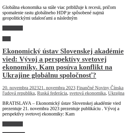
Globálna ekonomika sa stále viac približuje k recesii, pričom
spomalenie rastu globálneho HDP je spôsobené najmä
geopolitickými udalosťami a následným
Read more
Svet
Ekonomický ústav Slovenskej akadémie
vied: Vývoj a perspektívy svetovej
ekonomiky. Kam posúva konflikt na
Ukrajine globálnu spoločnosť?
20. novembra 2023
21. novembra 2023
Finančné Noviny
Čínska
ľudová republika
,
Ruská federácia
,
svetová ekonomika
,
Ukrajina
BRATISLAVA – Ekonomický ústav Slovenskej akadémie vied
prezentuje 21. novembra 2023 prezentuje publikáciu . Vývoj a
perspektívy svetovej ekonomiky: Kam
Read more