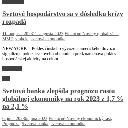
Dlhé čitanie
Svetové hospodárstvo sa v dôsledku krízy
rozpadá
11. augusta 2023
11. augusta 2023
Finančné Noviny
globalizácia
,
MMF
,
sankcie
,
svetová ekonomika
NEW YORK – Pokles čínskeho vývozu a amerického dovozu
signalizuje pokles svetového obchodu a predznamenáva pokles
hospodárskej aktivity na celom
Read more
Svet
Svetová banka zlepšila prognózu rastu
globálnej ekonomiky na rok 2023 z 1,7 %
na 2,1 %
6. júna 2023
6. júna 2023
Finančné Noviny
ekonomický rast
,
Prognóza
,
Svetová banka
,
svetová ekonomika