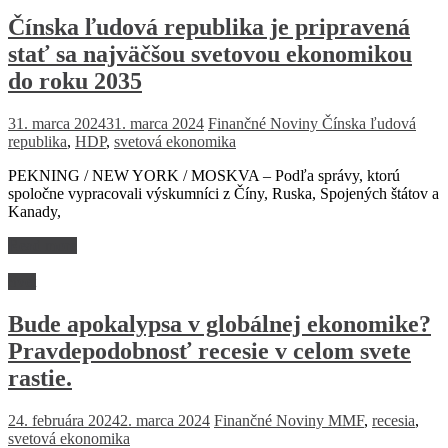
Čínska ľudová republika je pripravená
stať sa najväčšou svetovou ekonomikou
do roku 2035
31. marca 2024
31. marca 2024
Finančné Noviny
Čínska ľudová
republika
,
HDP
,
svetová ekonomika
PEKNING / NEW YORK / MOSKVA – Podľa správy, ktorú
spoločne vypracovali výskumníci z Číny, Ruska, Spojených štátov a
Kanady,
Read more
Svet
Bude apokalypsa v globálnej ekonomike?
Pravdepodobnosť recesie v celom svete
rastie.
24. februára 2024
2. marca 2024
Finančné Noviny
MMF
,
recesia
,
svetová ekonomika