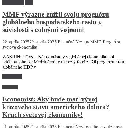
Nezaradené
Svet
MMF výrazne znížil svoju prognózu
globálneho hospodárskeho rastu v
súvislosti s colnými vojnami
22. apríla 2025
22. apríla 2025
Finančné Noviny
MMF
,
Prognóza
,
svetová ekonomika
WASHINGTON – Nárast neistoty v globálnej ekonomike bol
príčinou toho, že Medzinárodný menový fond znížil prognózu rastu
globálneho HDP v
Read more
Financie
Economist: Aký bude mať vývoj
krízového stavu amerického dolára?
Krach svetovej ekonomiky!
21. apríla 2025
21. apríla 2025
Finančné Noviny
dlhopisy
,
riziková