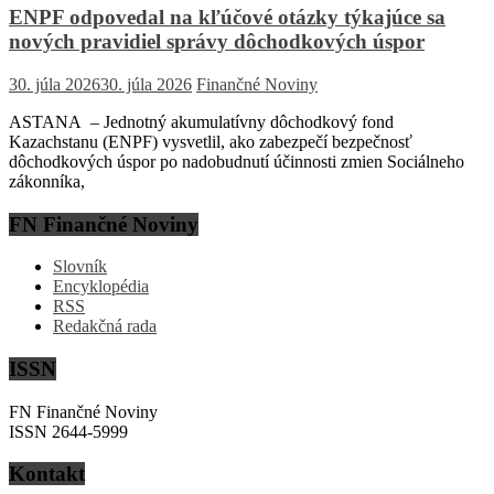
ENPF odpovedal na kľúčové otázky týkajúce sa
nových pravidiel správy dôchodkových úspor
30. júla 2026
30. júla 2026
Finančné Noviny
ASTANA – Jednotný akumulatívny dôchodkový fond
Kazachstanu (ENPF) vysvetlil, ako zabezpečí bezpečnosť
dôchodkových úspor po nadobudnutí účinnosti zmien Sociálneho
zákonníka,
FN Finančné Noviny
Slovník
Encyklopédia
RSS
Redakčná rada
ISSN
FN Finančné Noviny
ISSN 2644-5999
Kontakt