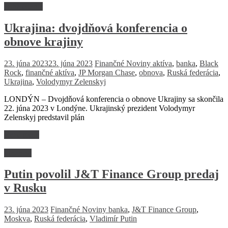
Dlhé čitanie
Ukrajina: dvojdňová konferencia o
obnove krajiny
23. júna 2023
23. júna 2023
Finančné Noviny
aktíva
,
banka
,
Black
Rock
,
finančné aktíva
,
JP Morgan Chase
,
obnova
,
Ruská federácia
,
Ukrajina
,
Volodymyr Zelenskyj
LONDÝN – Dvojdňová konferencia o obnove Ukrajiny sa skončila
22. júna 2023 v Londýne. Ukrajinský prezident Volodymyr
Zelenskyj predstavil plán
Read more
Financie
Putin povolil J&T Finance Group predaj
v Rusku
23. júna 2023
Finančné Noviny
banka
,
J&T Finance Group
,
Moskva
,
Ruská federácia
,
Vladimír Putin