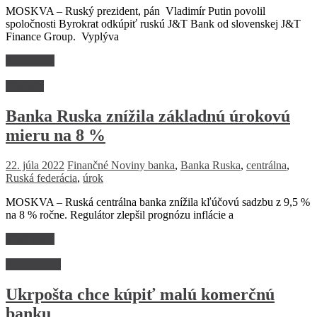
MOSKVA – Ruský prezident, pán Vladimír Putin povolil
spoločnosti Byrokrat odkúpiť ruskú J&T Bank od slovenskej J&T
Finance Group. Vyplýva
Read more
Financie
Banka Ruska znížila základnú úrokovú
mieru na 8 %
22. júla 2022
Finančné Noviny
banka
,
Banka Ruska
,
centrálna
,
Ruská federácia
,
úrok
MOSKVA – Ruská centrálna banka znížila kľúčovú sadzbu z 9,5 %
na 8 % ročne. Regulátor zlepšil prognózu inflácie a
Read more
Firmy a trhy
Ukrpošta chce kúpiť malú komerčnú
banku