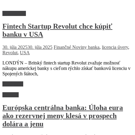
Firmy a trhy
Fintech Startup Revolut chce kúpiť
banku v USA
30. júla 2025
30. júla 2025
Finančné Noviny
banka
,
licencia úvery
,
Revolut
,
USA
LONDÝN – Britský fintech startup Revolut zvažuje možnosť
nákupu americkej banky s cieľom rýchlo získať bankovú licenciu v
Spojených štátoch,
Read more
Financie
Európska centrálna banka: Úloha eura
ako rezervnej meny klesá v prospech
dolára a jenu