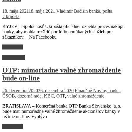
18. mája 2021
18. mája 2021
Vladimír Bačišin
banka
,
pošta
,
Ukrpošta
KYJEV – Spoločnosť Ukrpošta oficiálne rozbehla proces nakúpu
banky, aby mohla rozšíriť portfólio ponúkaných služieb pre
zákazníkov. Na Facebooku
Read more
Firmy a trhy
OTP: mimoriadne valné zhromaždenie
bude on-line
26. decembra 2020
26. decembra 2020
Finančné Noviny
banka
,
ČSOB
,
dozorná rada
,
KBC
,
OTP
,
valné zhromaždenie
BRATISLAVA – Komerčná banka OTP Banka Slovensko, a. s.
bude mať mimoriadne valné zhromaždenie akcionárov banky v
režime on-line. Vyplýva
Read more