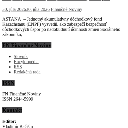
30. júla 2026
30. júla 2026
Finančné Noviny
ASTANA – Jednotný akumulatívny dôchodkový fond
Kazachstanu (ENPF) vysvetlil, ako zabezpečí bezpečnosť
dôchodkových úspor po nadobudnutí účinnosti zmien Sociálneho
zákonníka,
FN Finančné Noviny
Slovník
Encyklopédia
RSS
Redakčná rada
ISSN
FN Finančné Noviny
ISSN 2644-5999
Kontakt
Editor:
Vladimír Bačišin