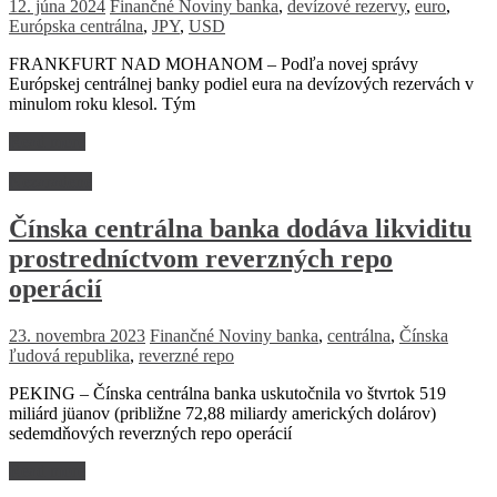
12. júna 2024
Finančné Noviny
banka
,
devízové rezervy
,
euro
,
Európska centrálna
,
JPY
,
USD
FRANKFURT NAD MOHANOM – Podľa novej správy
Európskej centrálnej banky podiel eura na devízových rezervách v
minulom roku klesol. Tým
Read more
Nezaradené
Čínska centrálna banka dodáva likviditu
prostredníctvom reverzných repo
operácií
23. novembra 2023
Finančné Noviny
banka
,
centrálna
,
Čínska
ľudová republika
,
reverzné repo
PEKING – Čínska centrálna banka uskutočnila vo štvrtok 519
miliárd jüanov (približne 72,88 miliardy amerických dolárov)
sedemdňových reverzných repo operácií
Read more