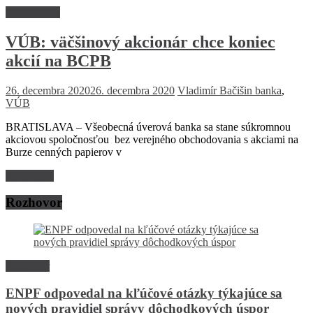
Firmy a trhy
VÚB: väčšinový akcionár chce koniec
akcií na BCPB
26. decembra 2020
26. decembra 2020
Vladimír Bačišin
banka
,
VÚB
BRATISLAVA – Všeobecná úverová banka sa stane súkromnou
akciovou spoločnosťou bez verejného obchodovania s akciami na
Burze cenných papierov v
Read more
Rozhovor
Rozhovor
ENPF odpovedal na kľúčové otázky týkajúce sa
nových pravidiel správy dôchodkových úspor