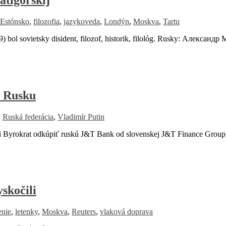
Estónsko
,
filozofia
,
jazykoveda
,
Londýn
,
Moskva
,
Tartu
09) bol sovietsky disident, filozof, historik, filológ. Rusky: Алекса
v Rusku
,
Ruská federácia
,
Vladimír Putin
i Byrokrat odkúpiť ruskú J&T Bank od slovenskej J&T Finance Grou
skočili
enie
,
letenky
,
Moskva
,
Reuters
,
vlaková doprava