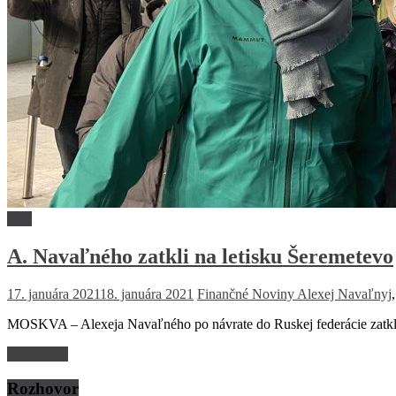
Svet
A. Navaľného zatkli na letisku Šeremetevo
17. januára 2021
18. januára 2021
Finančné Noviny
Alexej Navaľnyj
MOSKVA – Alexeja Navaľného po návrate do Ruskej federácie zatkli 
Read more
Rozhovor