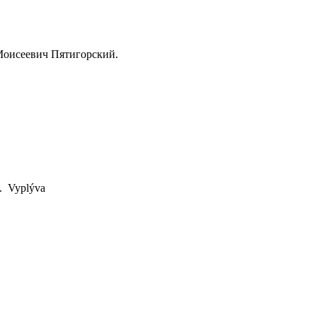
ндр Моисеевич Пятигорский.
p. Vyplýva