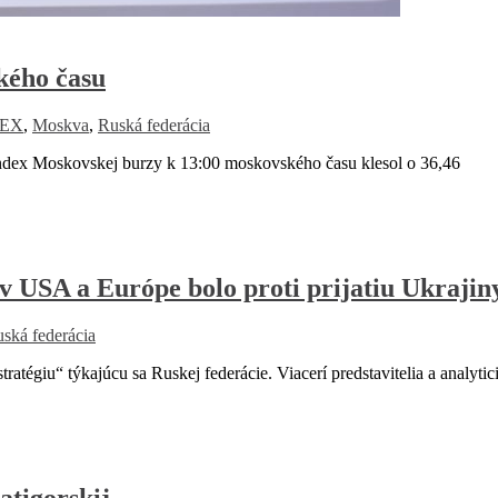
kého času
CEX
,
Moskva
,
Ruská federácia
dex Moskovskej burzy k 13:00 moskovského času klesol o 36,46
 v USA a Európe bolo proti prijatiu Ukraj
ská federácia
iu“ týkajúcu sa Ruskej federácie. Viacerí predstavitelia a analytici
atigorskij