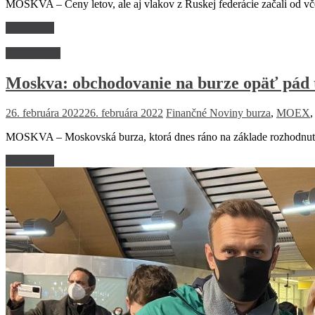
MOSKVA – Ceny letov, ale aj vlakov z Ruskej federácie začali od vče
Read more
Firmy a trhy
Moskva: obchodovanie na burze opäť pád 
26. februára 2022
26. februára 2022
Finančné Noviny
burza
,
MOEX
MOSKVA – Moskovská burza, ktorá dnes ráno na základe rozhodnutia
Read more