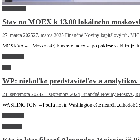
Nezaradené
Stav na MOEX k 13.00 lokálneho moskovs
27. marca 2025
27. marca 2025
Finančné Noviny
kapitálový trh
,
MI
MOSKVA – Moskovský burzový index sa po poklese stabilizuje. In
Read more
Svet
WP: niekoľko predstaviteľov a analytikov
21. septembra 2024
21. septembra 2024
Finančné Noviny
Moskva
,
Ru
WASHINGTON – Podľa novín Washington ešte neurčil „dlhodobú stratég
Read more
Kto je kto
Kto je kto: filozof Alexander Mojsejevič Pi