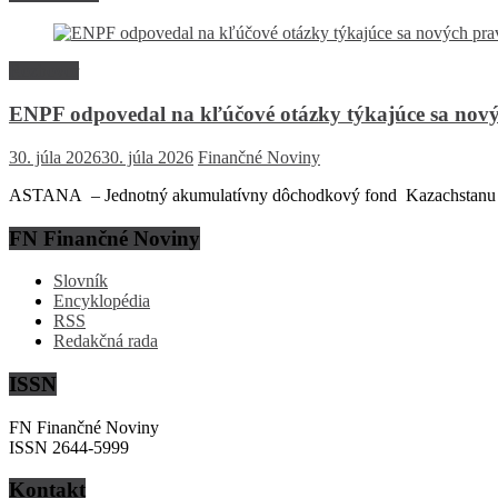
Rozhovor
ENPF odpovedal na kľúčové otázky týkajúce sa nový
30. júla 2026
30. júla 2026
Finančné Noviny
ASTANA – Jednotný akumulatívny dôchodkový fond Kazachstanu (EN
FN Finančné Noviny
Slovník
Encyklopédia
RSS
Redakčná rada
ISSN
FN Finančné Noviny
ISSN 2644-5999
Kontakt