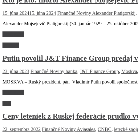
15. júna 2024
15. júna 2024
Finančné Noviny
Alexander Piatigorskij
,
Alexander Mojsejevič Piatigorskij (30. január 1929 – 25. október 20
Read more
Financie
Putin povolil J&T Finance Group predaj 
23. júna 2023
Finančné Noviny
banka
,
J&T Finance Group
,
Moskva
MOSKVA – Ruský prezident, pán Vladimír Putin povolil spoločnost
Read more
Svet
Ceny leteniek z Ruskej federácie prudko vy
22. septembra 2022
Finančné Noviny
Aviasales
,
CNBC
,
letecké spoj