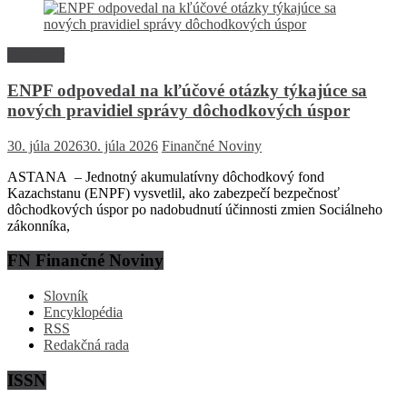
Rozhovor
ENPF odpovedal na kľúčové otázky týkajúce sa
nových pravidiel správy dôchodkových úspor
30. júla 2026
30. júla 2026
Finančné Noviny
ASTANA – Jednotný akumulatívny dôchodkový fond
Kazachstanu (ENPF) vysvetlil, ako zabezpečí bezpečnosť
dôchodkových úspor po nadobudnutí účinnosti zmien Sociálneho
zákonníka,
FN Finančné Noviny
Slovník
Encyklopédia
RSS
Redakčná rada
ISSN