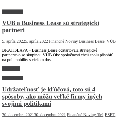
Firmy a trhy
VÚB a Business Lease sú strategickí
partneri
5. apríla 2022
5. apríla 2022
Finančné Noviny
Business Lease
,
VÚB
BRATISLAVA – Business Lease odštartovala strategické
partnerstvo so skupinou VÚB Obe spoločnosti chcú spolu pôsobiť
na poli mobility s cieľom dostať
Read more
Firmy a trhy
Udržateľnosť je kľúčová, toto sú 4
spôsoby, ako môžu veľké firmy iných
svojimi politikami
30. decembra 2021
30. decembra 2021
Finančné Noviny
3M
,
ESET
,