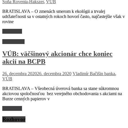
Soňa Roventa-Hakszer
,
VÚB
BRATISLAVA – O zmenách smerom k ekológii a trvalej
udržateľnosti sa v ostatných rokoch hovorí často, najčastejšie však v
rovine
Read more
Firmy a trhy
VÚB: väčšinový akcionár chce koniec
akcií na BCPB
26. decembra 2020
26. decembra 2020
Vladimír Bačišin
banka
,
VÚB
BRATISLAVA – Všeobecná úverová banka sa stane súkromnou
akciovou spoločnosťou bez verejného obchodovania s akciami na
Burze cenných papierov v
Read more
Rozhovor