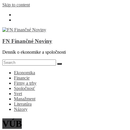
Skip to content
FN Finančné Noviny
Denník o ekonomike a spoločnosti
Ekonomika
Financie
Firmy a trhy
Spoločnosť
Svet
Manažment
Literatúra
Názory
VÚB