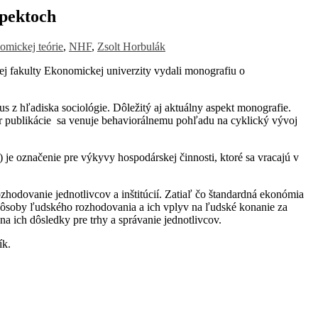
spektoch
omickej teórie
,
NHF
,
Zsolt Horbulák
 fakulty Ekonomickej univerzity vydali monografiu o
s z hľadiska sociológie. Dôležitý aj aktuálny aspekt monografie.
r publikácie sa venuje behaviorálnemu pohľadu na cyklický vývoj
je označenie pre výkyvy hospodárskej činnosti, ktoré sa vracajú v
odovanie jednotlivcov a inštitúcií. Zatiaľ čo štandardná ekonómia
spôsoby ľudského rozhodovania a ich vplyv na ľudské konanie za
a ich dôsledky pre trhy a správanie jednotlivcov.
ík.