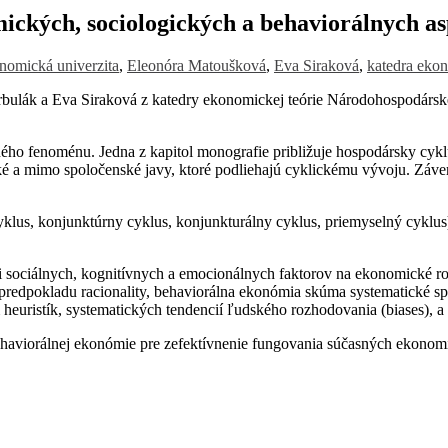
ckých, sociologických a behaviorálnych a
nomická univerzita
,
Eleonóra Matoušková
,
Eva Siraková
,
katedra ekon
ák a Eva Siraková z katedry ekonomickej teórie Národohospodárskej
ného fenoménu. Jedna z kapitol monografie približuje hospodársky cyklu
ké a mimo spoločenské javy, ktoré podliehajú cyklickému vývoju. Záve
us, konjunktúrny cyklus, konjunkturálny cyklus, priemyselný cyklus) 
sociálnych, kognitívnych a emocionálnych faktorov na ekonomické rozh
 predpokladu racionality, behaviorálna ekonómia skúma systematické 
uristík, systematických tendencií ľudského rozhodovania (biases), a n
haviorálnej ekonómie pre zefektívnenie fungovania súčasných ekonom