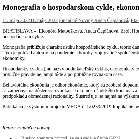
Monografia o hospodárskom cykle, ekonomi
11. mája 2022
11. mája 2022
Finančné Noviny
Aneta Čaplánová
,
Eko
BRATISLAVA – Eleonóra Matoušková, Aneta Čaplánová, Zsolt Horbul
hospodárskom cykle.
Monografia približuje charakteristiku hospodárskeho cyklu, teórie da
Tým je pohľad autorov na pandémie, choroby, vojny a iné spoločens
ekonomiky.
Hospodársky cyklus (iné názvy podnikateľský cyklus, ekonomický cykl
približne pravidelnej amplitúde a po približne rovnakom čase.
Behaviorálna ekonómia je odbor ekonómie, ktorý sa zaoberá dopadmi 
sa zameriava na dôsledky a vonkajšie okolnosti ľudského konania za
predpokladu obmedzenej racionality. Sústreďuje sa najmä na výskum he
Publikácia je výstupom projektu VEGA č. 1/0239/2019 Implikácie be
Repro: Finančné noviny.
←
Rusko: agentura hovorí, že sa zväčšila úloha GRU