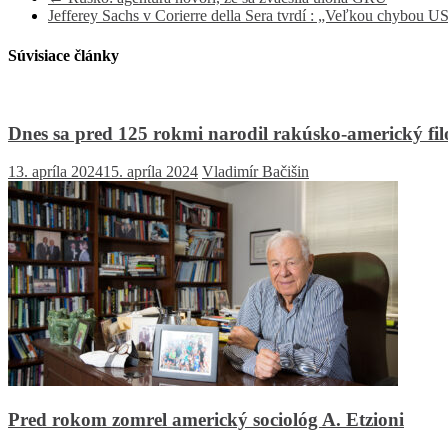
Jefferey Sachs v Corierre della Sera tvrdí : „Veľkou chybou 
Súvisiace články
Dnes sa pred 125 rokmi narodil rakúsko-americký filo
13. apríla 2024
15. apríla 2024
Vladimír Bačišin
Pred rokom zomrel americký sociológ A. Etzioni