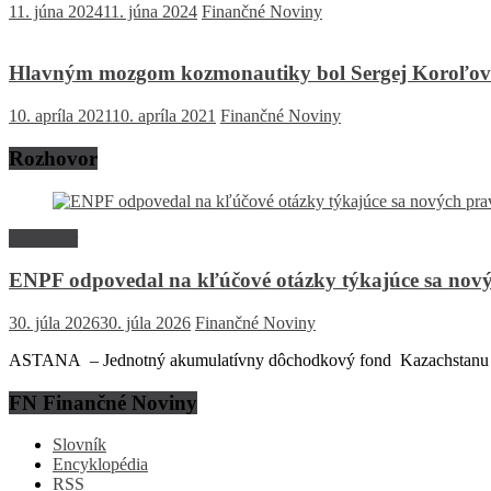
11. júna 2024
11. júna 2024
Finančné Noviny
Hlavným mozgom kozmonautiky bol Sergej Koroľov
10. apríla 2021
10. apríla 2021
Finančné Noviny
Rozhovor
Rozhovor
ENPF odpovedal na kľúčové otázky týkajúce sa nový
30. júla 2026
30. júla 2026
Finančné Noviny
ASTANA – Jednotný akumulatívny dôchodkový fond Kazachstanu (EN
FN Finančné Noviny
Slovník
Encyklopédia
RSS