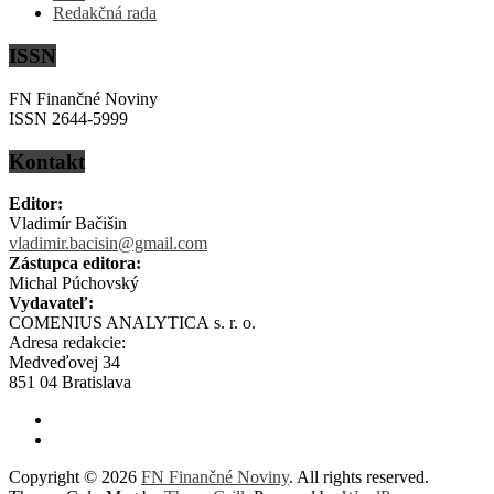
Redakčná rada
ISSN
FN Finančné Noviny
ISSN 2644-5999
Kontakt
Editor:
Vladimír Bačišin
vladimir.bacisin@gmail.com
Zástupca editora:
Michal Púchovský
Vydavateľ:
COMENIUS ANALYTICA s. r. o.
Adresa redakcie:
Medveďovej 34
851 04 Bratislava
Copyright © 2026
FN Finančné Noviny
. All rights reserved.