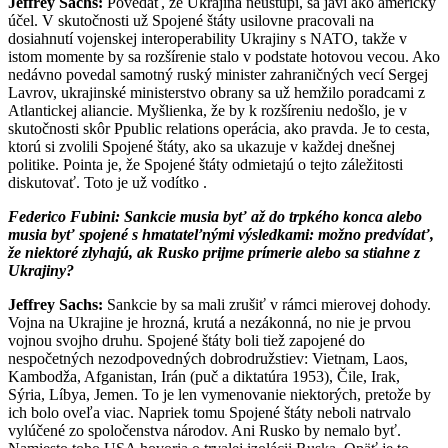
Jeffrey Sachs:
Povedať, že Ukrajina neustúpi, sa javí ako americký
účel. V skutočnosti už Spojené štáty usilovne pracovali na
dosiahnutí vojenskej interoperability Ukrajiny s NATO, takže v
istom momente by sa rozšírenie stalo v podstate hotovou vecou. Ako
nedávno povedal samotný ruský minister zahraničných vecí Sergej
Lavrov, ukrajinské ministerstvo obrany sa už hemžilo poradcami z
Atlantickej aliancie. Myšlienka, že by k rozšíreniu nedošlo, je v
skutočnosti skôr Ppublic relations operácia, ako pravda. Je to cesta,
ktorú si zvolili Spojené štáty, ako sa ukazuje v každej dnešnej
politike. Pointa je, že Spojené štáty odmietajú o tejto záležitosti
diskutovať. Toto je už vodítko .
Federico Fubini:
Sankcie musia byť až do trpkého konca alebo
musia byť spojené s hmatateľnými výsledkami: možno predvídať,
že niektoré zlyhajú, ak Rusko prijme prímerie alebo sa stiahne z
Ukrajiny?
Jeffrey Sachs:
Sankcie by sa mali zrušiť v rámci mierovej dohody.
Vojna na Ukrajine je hrozná, krutá a nezákonná, no nie je prvou
vojnou svojho druhu. Spojené štáty boli tiež zapojené do
nespočetných nezodpovedných dobrodružstiev: Vietnam, Laos,
Kambodža, Afganistan, Irán (puč a diktatúra 1953), Čile, Irak,
Sýria, Líbya, Jemen. To je len vymenovanie niektorých, pretože by
ich bolo oveľa viac. Napriek tomu Spojené štáty neboli natrvalo
vylúčené zo spoločenstva národov. Ani Rusko by nemalo byť.