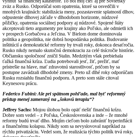
vyhnúť sa finančnej katastrofe. To bol môj cieľ aj pre Sovietsky
zväz a Rusko. Odporúčal som opatrenia, ktoré sa osvedčili v
mnohých krajinách: stabilizácia meny, pozastavenie splatností dlhov,
odpustenie dlhovej záťaže v dlhodobom horizonte, núdzové
pôžičky, opatrenia sociálnej podpory aj núdzové. Spojené štáty
akceptovali tieto argumenty pre krajiny ako Poľsko, ale odmietli ich
v prospech Gorbačova a Jeľcina. V Bielom dome dominovala
politika a geopolitika, nie dobrá hospodárska politika. Budovanie
inštitúcií a demokratické reformy by trvali roky, dokonca desaťročia.
Rusko nikdy nemalo skutočnú demokraciu za celé tisícročie histórie.
Občiansku spoločnosť zničil Stalin. Medzitým však prebiehala
ťažká finančná kríza. Ľudia potrebovali jesť, žiť, prežiť, mať
prístrešie na hlave, mať zdravotnú starostlivosť, pričom by sa
postupne zavádzali dlhodobé zmeny. Preto už dlhé roky odporúčam
Rusku rozsiahlu finančnú podporu. A preto som stále citoval
Keynesovu prácu.
Federico Fubini:
Ale pri spätnom pohľade, mal byť reformný
prístup menej zameraný na „šokovú terapiu“?
Jeffrey Sachs:
Mojou úlohou bolo opäť riešiť finančnú krízu.
Dobre som vedel – z Poľska, Československa a inde – že mnohé
reformy budú trvať dlho. Mojím cieľom bolo zabrániť hyperinflácii
a finančnému kolapsu. Nikdy som sa nevyslovoval napríklad za
rýchlu privatizáciu. Vedel som, že realizácia týchto politík trvá roky,