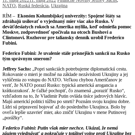
11. mája 2022
11. mája 2022
Finančné Noviny
Jeffrey Sachs
,
NATO
,
Ruská federácia
,
Ukrajina
RÍM –
Ekonóm Kolumbijskej univerzity: Spojené štáty sa
zdráhajú usilovať o vyjednaný mier viac ako Rusko. V
deväťdesiatych rokoch sa Amerika mýlila, keď odmietla pomoc
Moskve, zodpovednosť spočívala na otcoch Bushovi a
Clintonovi. Rozhovor pre taliansky denník urobil Frederico
Fubini.
Federico Fubini:
Je uvalenie stále prísnejších sankcií na Rusko
tým správnym smerom?
Jeffrey Sachs:
„Popri sankciách potrebujeme diplomatickú cestu.
Rokovanie o mieri je možné na základe nezávislosti Ukrajiny a jej
vylúčenia zo vstupu do NATO. Veľkou chybou Američanov je
veriť, že NATO porazí Rusko: typická americká arogancia a
krátkozrakosť. Je ťažké pochopiť, čo znamená „poraziť Rusko“,
vzhľadom na to, že Vladimir Putin ovláda tisíce jadrových hlavíc.
Majú americkí politici túžbu po smrti? Poznám svoju krajinu dobre.
Lídri sú pripravení bojovať až do posledného Ukrajinca. Bolo by
oveľa lepšie uzavrieť mier, ako zničiť Ukrajinu v mene Putinovej
„porážky“.
Federico Fubini:
Putin však mier nechce. Ukázal, že nemá
záujem vyjednávať a pokračuje v totálnej vojne proti Ukrajine bez