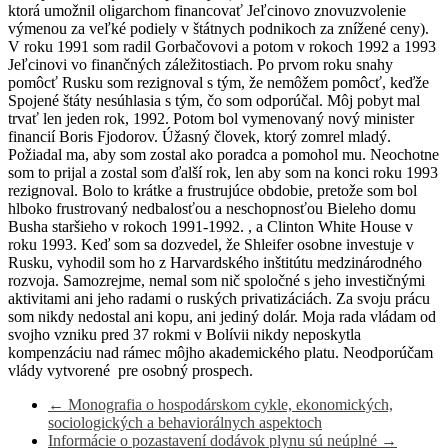
ktorá umožnil oligarchom financovať Jeľcinovo znovuzvolenie
výmenou za veľké podiely v štátnych podnikoch za znížené ceny).
V roku 1991 som radil Gorbačovovi a potom v rokoch 1992 a 1993
Jeľcinovi vo finančných záležitostiach. Po prvom roku snahy
pomôcť Rusku som rezignoval s tým, že nemôžem pomôcť, keďže
Spojené štáty nesúhlasia s tým, čo som odporúčal. Môj pobyt mal
trvať len jeden rok, 1992. Potom bol vymenovaný nový minister
financií Boris Fjodorov. Úžasný človek, ktorý zomrel mladý.
Požiadal ma, aby som zostal ako poradca a pomohol mu. Neochotne
som to prijal a zostal som ďalší rok, len aby som na konci roku 1993
rezignoval. Bolo to krátke a frustrujúce obdobie, pretože som bol
hlboko frustrovaný nedbalosťou a neschopnosťou Bieleho domu
Busha staršieho v rokoch 1991-1992. , a Clinton White House v
roku 1993. Keď som sa dozvedel, že Shleifer osobne investuje v
Rusku, vyhodil som ho z Harvardského inštitútu medzinárodného
rozvoja. Samozrejme, nemal som nič spoločné s jeho investičnými
aktivitami ani jeho radami o ruských privatizáciách. Za svoju prácu
som nikdy nedostal ani kopu, ani jediný dolár. Moja rada vládam od
svojho vzniku pred 37 rokmi v Bolívii nikdy neposkytla
kompenzáciu nad rámec môjho akademického platu. Neodporúčam
vlády vytvorené pre osobný prospech.
←
Monografia o hospodárskom cykle, ekonomických,
sociologických a behaviorálnych aspektoch
Informácie o pozastavení dodávok plynu sú neúplné
→