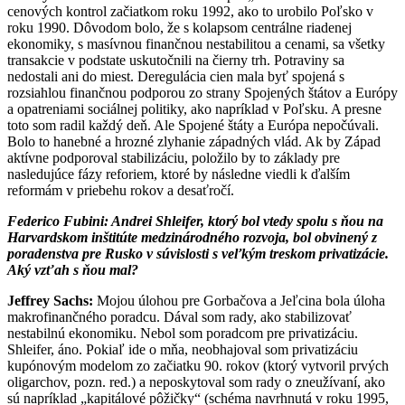
cenových kontrol začiatkom roku 1992, ako to urobilo Poľsko v
roku 1990. Dôvodom bolo, že s kolapsom centrálne riadenej
ekonomiky, s masívnou finančnou nestabilitou a cenami, sa všetky
transakcie v podstate uskutočnili na čierny trh. Potraviny sa
nedostali ani do miest. Deregulácia cien mala byť spojená s
rozsiahlou finančnou podporou zo strany Spojených štátov a Európy
a opatreniami sociálnej politiky, ako napríklad v Poľsku. A presne
toto som radil každý deň. Ale Spojené štáty a Európa nepočúvali.
Bolo to hanebné a hrozné zlyhanie západných vlád. Ak by Západ
aktívne podporoval stabilizáciu, položilo by to základy pre
nasledujúce fázy reforiem, ktoré by následne viedli k ďalším
reformám v priebehu rokov a desaťročí.
Federico Fubini:
Andrei Shleifer, ktorý bol vtedy spolu s ňou na
Harvardskom inštitúte medzinárodného rozvoja, bol obvinený z
poradenstva pre Rusko v súvislosti s veľkým treskom privatizácie.
Aký vzťah s ňou mal?
Jeffrey Sachs:
Mojou úlohou pre Gorbačova a Jeľcina bola úloha
makrofinančného poradcu. Dával som rady, ako stabilizovať
nestabilnú ekonomiku. Nebol som poradcom pre privatizáciu.
Shleifer, áno. Pokiaľ ide o mňa, neobhajoval som privatizáciu
kupónovým modelom zo začiatku 90. rokov (ktorý vytvoril prvých
oligarchov, pozn. red.) a neposkytoval som rady o zneužívaní, ako
sú napríklad „kapitálové pôžičky“ (schéma navrhnutá v roku 1995,