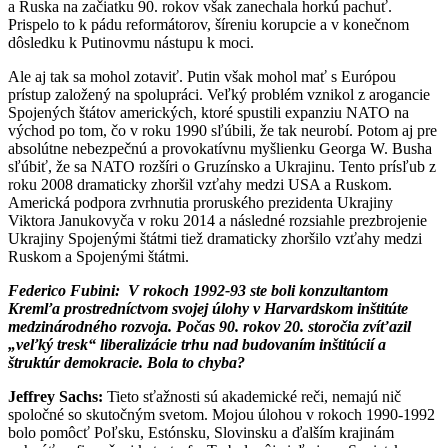
a Ruska na začiatku 90. rokov však zanechala horkú pachuť.
Prispelo to k pádu reformátorov, šíreniu korupcie a v konečnom
dôsledku k Putinovmu nástupu k moci.
Ale aj tak sa mohol zotaviť. Putin však mohol mať s Európou
prístup založený na spolupráci. Veľký problém vznikol z arogancie
Spojených štátov amerických, ktoré spustili expanziu NATO na
východ po tom, čo v roku 1990 sľúbili, že tak neurobí. Potom aj pre
absolútne nebezpečnú a provokatívnu myšlienku Georga W. Busha
sľúbiť, že sa NATO rozšíri o Gruzínsko a Ukrajinu. Tento prísľub z
roku 2008 dramaticky zhoršil vzťahy medzi USA a Ruskom.
Americká podpora zvrhnutia proruského prezidenta Ukrajiny
Viktora Janukovyča v roku 2014 a následné rozsiahle prezbrojenie
Ukrajiny Spojenými štátmi tiež dramaticky zhoršilo vzťahy medzi
Ruskom a Spojenými štátmi.
Federico Fubini:
V rokoch 1992-93 ste boli konzultantom
Kremľa prostredníctvom svojej úlohy v Harvardskom inštitúte
medzinárodného rozvoja. Počas 90. rokov 20. storočia zvíťazil
„veľký tresk“ liberalizácie trhu nad budovaním inštitúcií a
štruktúr demokracie. Bola to chyba?
Jeffrey Sachs:
Tieto sťažnosti sú akademické reči, nemajú nič
spoločné so skutočným svetom. Mojou úlohou v rokoch 1990-1992
bolo pomôcť Poľsku, Estónsku, Slovinsku a ďalším krajinám