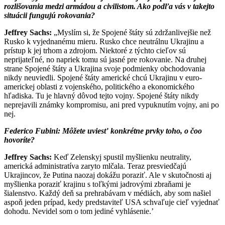
rozlišovania medzi armádou a civilistom. Ako podľa vás v takejto
situácii fungujú rokovania?
Jeffrey Sachs:
„Myslím si, že Spojené štáty sú zdržanlivejšie než
Rusko k vyjednanému mieru. Rusko chce neutrálnu Ukrajinu a
prístup k jej trhom a zdrojom. Niektoré z týchto cieľov sú
neprijateľné, no napriek tomu sú jasné pre rokovanie. Na druhej
strane Spojené štáty a Ukrajina svoje podmienky obchodovania
nikdy neuviedli. Spojené štáty americké chcú Ukrajinu v euro-
americkej oblasti z vojenského, politického a ekonomického
hľadiska. Tu je hlavný dôvod tejto vojny. Spojené štáty nikdy
neprejavili známky kompromisu, ani pred vypuknutím vojny, ani po
nej.
Federico Fubini:
Môžete uviesť konkrétne prvky toho, o čoo
hovoríte?
Jeffrey Sachs:
Keď Zelenskyj spustil myšlienku neutrality,
americká administratíva zaryto mlčala. Teraz presviedčajú
Ukrajincov, že Putina naozaj dokážu poraziť. Ale v skutočnosti aj
myšlienka poraziť krajinu s toľkými jadrovými zbraňami je
šialenstvo. Každý deň sa prehrabávam v médiách, aby som našiel
aspoň jeden prípad, kedy predstaviteľ USA schvaľuje cieľ vyjednať
dohodu. Nevidel som o tom jediné vyhlásenie.’