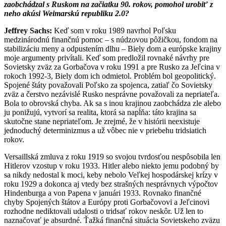
zaobchádzal s Ruskom na začiatku 90. rokov, pomohol urobiť z
neho akúsi Weimarskú republiku 2.0?
Jeffrey Sachs:
Keď som v roku 1989 navrhol Poľsku
medzinárodnú finančnú pomoc – s núdzovou pôžičkou, fondom na
stabilizáciu meny a odpustením dlhu – Biely dom a európske krajiny
moje argumenty privítali. Keď som predložil rovnaké návrhy pre
Sovietsky zväz za Gorbačova v roku 1991 a pre Rusko za Jeľcina v
rokoch 1992-3, Biely dom ich odmietol. Problém bol geopolitický.
Spojené štáty považovali Poľsko za spojenca, zatiaľ čo Sovietsky
zväz a čerstvo nezávislé Rusko nesprávne považovali za nepriateľa.
Bola to obrovská chyba. Ak sa s inou krajinou zaobchádza zle alebo
ju ponižujú, vytvorí sa realita, ktorá sa napĺňa: táto krajina sa
skutočne stane nepriateľom. Je zrejmé, že v histórii neexistuje
jednoduchý determinizmus a už vôbec nie v priebehu tridsiatich
rokov.
Versaillská zmluva z roku 1919 so svojou tvrdosťou nespôsobila len
Hitlerov vzostup v roku 1933. Hitler alebo niekto jemu podobný by
sa nikdy nedostal k moci, keby nebolo Veľkej hospodárskej krízy v
roku 1929 a dokonca aj vtedy bez strašných nesprávnych výpočtov
Hindenburga a von Papena v januári 1933. Rovnako finančné
chyby Spojených štátov a Európy proti Gorbačovovi a Jeľcinovi
rozhodne nediktovali udalosti o tridsať rokov neskôr. Už len to
naznačovať je absurdné. Ťažká finančná situácia Sovietskeho zväzu