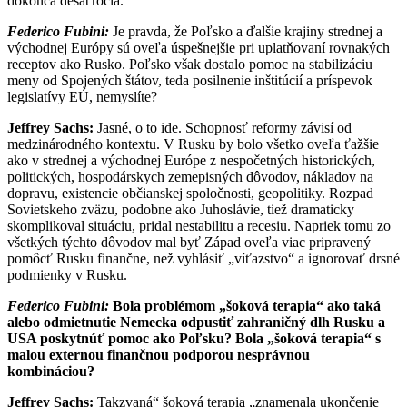
dokonca desaťročia.
Federico Fubini:
Je pravda, že Poľsko a ďalšie krajiny strednej a
východnej Európy sú oveľa úspešnejšie pri uplatňovaní rovnakých
receptov ako Rusko. Poľsko však dostalo pomoc na stabilizáciu
meny od Spojených štátov, teda posilnenie inštitúcií a príspevok
legislatívy EÚ, nemyslíte?
Jeffrey Sachs:
Jasné, o to ide. Schopnosť reformy závisí od
medzinárodného kontextu. V Rusku by bolo všetko oveľa ťažšie
ako v strednej a východnej Európe z nespočetných historických,
politických, hospodárskych zemepisných dôvodov, nákladov na
dopravu, existencie občianskej spoločnosti, geopolitiky. Rozpad
Sovietskeho zväzu, podobne ako Juhoslávie, tiež dramaticky
skomplikoval situáciu, pridal nestabilitu a recesiu. Napriek tomu zo
všetkých týchto dôvodov mal byť Západ oveľa viac pripravený
pomôcť Rusku finančne, než vyhlásiť „víťazstvo“ a ignorovať drsné
podmienky v Rusku.
Federico Fubini:
Bola problémom „šoková terapia“ ako taká
alebo odmietnutie Nemecka odpustiť zahraničný dlh Rusku a
USA poskytnúť pomoc ako Poľsku? Bola „šoková terapia“ s
malou externou finančnou podporou nesprávnou
kombináciou?
Jeffrey Sachs:
Takzvaná“ šoková terapia „znamenala ukončenie