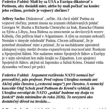
Federico Fubini:
Mali by sa USA a Európa dikutovať s
Putinom, aby dosiahli mier, alebo by mali počkať na koniec
jeho režimu, pretože je vojnový zločinec?
Jeffrey Sachs:
Diskutovať , určite. Ak chcú súdiť Putina za
vojnové zločiny, potom musia na zoznam obžalovaných pridať
Georgea W. Busha a Richarda Cheneyho za Irak, Baracka Obamu
za Sýriu a Líbyu, Joea Bidena za zmocnenie sa devízových rezerv
Kábulu, čím priživia hlad v Afganistane. A tým sa zoznam nekončí.
Nemám v úmysle oslobodiť Putina. Chcem zdôrazniť, že je
potrebné dosiahnuť mier a priznať, že sa nachádzame uprostred
zástupnej vojny medzi dvoma expanzívnymi mocnosťami: Ruskom
a Spojenými štátmi. Nie nadarmo mimo Spojených štátov a Európy
je v tejto súvislosti len málo krajín so Západom. Len spojenci
Spojených štátov, akými sú Japonsko a Južná Kórea. Ostatní vidia
dynamiku veľmocí pri práci.
Federico Fubini:
Argument rozšírenia NATO nemusí byť
presvedčivý, pán profesor. Pred vojnou Ukrajina nemala ani
Akčný plán členstva („cestovnú mapu“) pre členstvo. A nemecký
kancelár Olaf Scholz pred Putinom do Kremľa vyhlásil, že
Ukrajina nevstúpi do NATO „pokiaľ budeme my dvaja vo
funkcii“ (teda minimálne do roku 2036). To nevyzerá ako
dostatočný dôvod na inváziu…