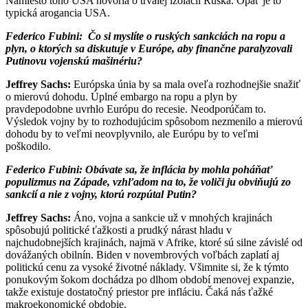
Namiesto toho USA hovoria o trvalej izolácii Ruska. Opäť je to
typická arogancia USA.
Federico Fubini:
Čo si myslíte o ruských sankciách na ropu a
plyn, o ktorých sa diskutuje v Európe, aby finančne paralyzovali
Putinovu vojenskú mašinériu?
Jeffrey Sachs:
Európska únia by sa mala oveľa rozhodnejšie snažiť
o mierovú dohodu. Úplné embargo na ropu a plyn by
pravdepodobne uvrhlo Európu do recesie. Neodporúčam to.
Výsledok vojny by to rozhodujúcim spôsobom nezmenilo a mierovú
dohodu by to veľmi neovplyvnilo, ale Európu by to veľmi
poškodilo.
Federico Fubini:
Obávate sa, že inflácia by mohla poháňať
populizmus na Západe, vzhľadom na to, že voliči ju obviňujú zo
sankcií a nie z vojny, ktorú rozpútal Putin?
Jeffrey Sachs:
Áno, vojna a sankcie už v mnohých krajinách
spôsobujú politické ťažkosti a prudký nárast hladu v
najchudobnejších krajinách, najmä v Afrike, ktoré sú silne závislé od
dovážaných obilnín. Biden v novembrových voľbách zaplatí aj
politickú cenu za vysoké životné náklady. Všimnite si, že k týmto
ponukovým šokom dochádza po dlhom období menovej expanzie,
takže existuje dostatočný priestor pre infláciu. Čaká nás ťažké
makroekonomické obdobie.