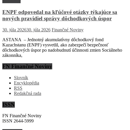
Rozhovor
ENPF odpovedal na kľúčové otázky týkajúce sa
nových pravidiel správy dôchodkových úspor
30. júla 2026
30. júla 2026
Finančné Noviny
ASTANA – Jednotný akumulatívny dôchodkový fond
Kazachstanu (ENPF) vysvetlil, ako zabezpečí bezpečnosť
dôchodkových úspor po nadobudnutí účinnosti zmien Sociálneho
zákonníka,
FN Finančné Noviny
Slovník
Encyklopédia
RSS
Redakčná rada
ISSN
FN Finančné Noviny
ISSN 2644-5999