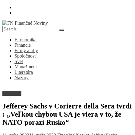
Skip
to
content
FN
Ekonomika
Finančné
Financie
Noviny
Firmy a trhy
Spoločnosť
Denník
Svet
o
Manažment
ekonomike
Literatúra
a
Názory
spoločnosti
Rozhovor
Jefferey Sachs v Corierre della Sera tvrdí
: „Veľkou chybou USA je viera v to, že
NATO porazí Rusko“