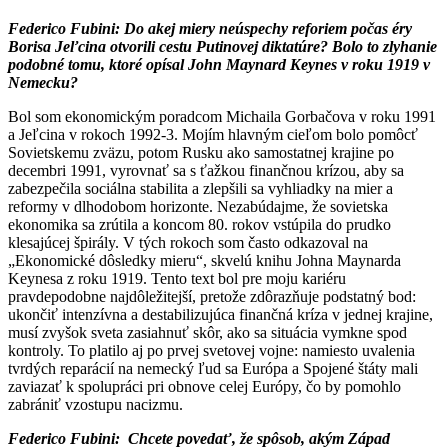
Federico Fubini:
Do akej miery neúspechy reforiem počas éry
Borisa Jeľcina otvorili cestu Putinovej diktatúre? Bolo to zlyhanie
podobné tomu, ktoré opísal John Maynard Keynes v roku 1919 v
Nemecku?
Bol som ekonomickým poradcom Michaila Gorbačova v roku 1991
a Jeľcina v rokoch 1992-3. Mojím hlavným cieľom bolo pomôcť
Sovietskemu zväzu, potom Rusku ako samostatnej krajine po
decembri 1991, vyrovnať sa s ťažkou finančnou krízou, aby sa
zabezpečila sociálna stabilita a zlepšili sa vyhliadky na mier a
reformy v dlhodobom horizonte. Nezabúdajme, že sovietska
ekonomika sa zrútila a koncom 80. rokov vstúpila do prudko
klesajúcej špirály. V tých rokoch som často odkazoval na
„Ekonomické dôsledky mieru“, skvelú knihu Johna Maynarda
Keynesa z roku 1919. Tento text bol pre moju kariéru
pravdepodobne najdôležitejší, pretože zdôrazňuje podstatný bod:
ukončiť intenzívna a destabilizujúca finančná kríza v jednej krajine,
musí zvyšok sveta zasiahnuť skôr, ako sa situácia vymkne spod
kontroly. To platilo aj po prvej svetovej vojne: namiesto uvalenia
tvrdých reparácií na nemecký ľud sa Európa a Spojené štáty mali
zaviazať k spolupráci pri obnove celej Európy, čo by pomohlo
zabrániť vzostupu nacizmu.
Federico Fubini:
Chcete povedať, že spôsob, akým Západ