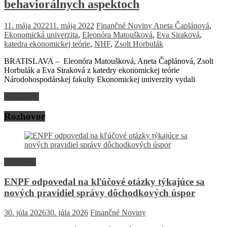
behaviorálnych aspektoch
11. mája 2022
11. mája 2022
Finančné Noviny
Aneta Čaplánová
,
Ekonomická univerzita
,
Eleonóra Matoušková
,
Eva Siraková
,
katedra ekonomickej teórie
,
NHF
,
Zsolt Horbulák
BRATISLAVA – Eleonóra Matoušková, Aneta Čaplánová, Zsolt
Horbulák a Eva Siraková z katedry ekonomickej teórie
Národohospodárskej fakulty Ekonomickej univerzity vydali
Read more
Rozhovor
Rozhovor
ENPF odpovedal na kľúčové otázky týkajúce sa
nových pravidiel správy dôchodkových úspor
30. júla 2026
30. júla 2026
Finančné Noviny