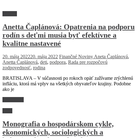
Názory
Anetta Čaplánová: Opatrenia na podporu
rodín s deťmi musia byť efektívne a
kvalitne nastavené
20. mája 2022
20. mája 2022
Finančné Noviny
Aneta Čaplánová
,
Anetta Čaplánová
,
deti
,
podpora
,
Rada pre rozpočovú
zodpovednosť
,
rodina
BRATISLAVA – V súčasnosti po rokoch opäť zažívame zrýchlenú
infláciu, ktorá má vplyv na všetkých obyvateľov krajiny. Podobne
ako je
Read more
Veda
Monografia o hospodárskom cykle,
ekonomických, sociologických a