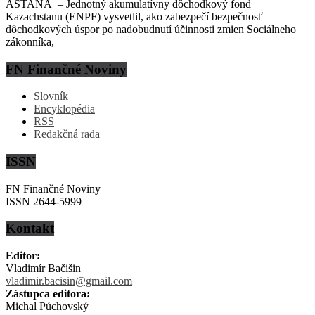
ASTANA – Jednotný akumulatívny dôchodkový fond
Kazachstanu (ENPF) vysvetlil, ako zabezpečí bezpečnosť
dôchodkových úspor po nadobudnutí účinnosti zmien Sociálneho
zákonníka,
FN Finančné Noviny
Slovník
Encyklopédia
RSS
Redakčná rada
ISSN
FN Finančné Noviny
ISSN 2644-5999
Kontakt
Editor:
Vladimír Bačišin
vladimir.bacisin@gmail.com
Zástupca editora:
Michal Púchovský