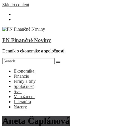
Skip to content
FN Finančné Noviny
Denník o ekonomike a spoločnosti
Ekonomika
Financie
Firmy a trhy
Spoločnosť
Svet
Manažment
Literatúra
Názory
Aneta Čaplánová