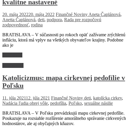
kvalitne nastavené
20. mája 2022
20. mája 2022
Finančné Noviny
Aneta Čaplánová
,
Anetta Čaplánová
,
deti
,
podpora
,
Rada pre rozpočovú
zodpovednosť
,
rodina
BRATISLAVA – V súčasnosti po rokoch opäť zažívame zrýchlenú
infláciu, ktorá má vplyv na všetkých obyvateľov krajiny. Podobne
ako je
Read more
Spoločnosť
Katolicizmus: mapa cirkevnej pedofílie v
Poľsku
11. júla 2021
12. júla 2021
Finančné Noviny
deti
,
katolícka cirkev
,
Nadácia ľudia obrej vôle
,
pedofília
,
Poľsko
,
sexuálne násilie
BRATISLAVA – V Poľsku prevádzkujú mapu cirkevnej pedofílie.
Poukazuje na rozsiahle rozšírenie amorálneho správanie cirkvených
hodnostárov, ale aj obyčajných kňazov.