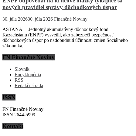
ENPF odpovedal na kľúčové otázky týkajúce sa
nových pravidiel správy dôchodkových úspor
30. júla 2026
30. júla 2026
Finančné Noviny
ASTANA – Jednotný akumulatívny dôchodkový fond
Kazachstanu (ENPF) vysvetlil, ako zabezpečí bezpečnosť
dôchodkových úspor po nadobudnutí účinnosti zmien Sociálneho
zákonníka,
FN Finančné Noviny
Slovník
Encyklopédia
RSS
Redakčná rada
ISSN
FN Finančné Noviny
ISSN 2644-5999
Kontakt