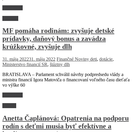
Read more
Financie
MF pomáha rodinám: zvyšuje detské
prídavky, daňový bonus a zavádza
krúžkovné, zvyšuje dlh
31. mája 2022
31. mája 2022
Finančné Noviny
deti
,
dotácie
,
Ministerstvo financií SR
,
štáztny dlh
BRATISLAVA – Parlament schválil návrhy podpredsedu vlády a
ministra financií Igora Matoviča o financovaní voľného času dieťaťa
vo výške 60
Read more
Názory
Anetta Čaplánová: Opatrenia na podporu
rodín s deťmi musia byť efektívne a