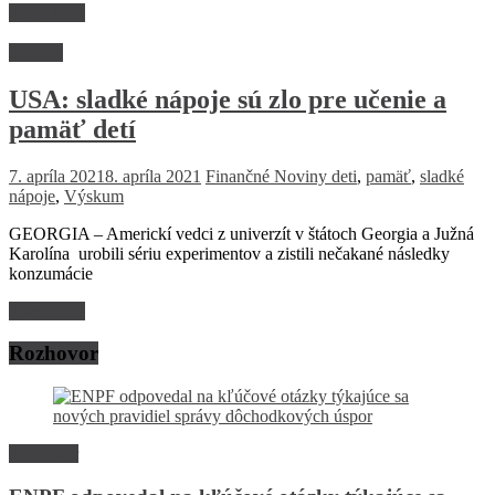
Read more
Zdravie
USA: sladké nápoje sú zlo pre učenie a
pamäť detí
7. apríla 2021
8. apríla 2021
Finančné Noviny
deti
,
pamäť
,
sladké
nápoje
,
Výskum
GEORGIA – Americkí vedci z univerzít v štátoch Georgia a Južná
Karolína urobili sériu experimentov a zistili nečakané následky
konzumácie
Read more
Rozhovor
Rozhovor