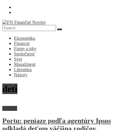
Skip
to
content
FN
Ekonomika
Finančné
Financie
Noviny
Firmy a trhy
Spoločnosť
Denník
Svet
o
Manažment
ekonomike
Literatúra
a
Názory
spoločnosti
deti
Investor
Portu: peniaze podľa agentúry Ipsos
odkladá deťom väčšina rodičov,