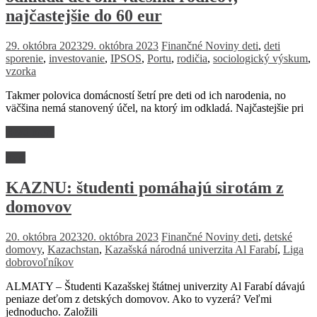
najčastejšie do 60 eur
29. októbra 2023
29. októbra 2023
Finančné Noviny
deti
,
deti
sporenie
,
investovanie
,
IPSOS
,
Portu
,
rodičia
,
sociologický výskum
,
vzorka
Takmer polovica domácností šetrí pre deti od ich narodenia, no
väčšina nemá stanovený účel, na ktorý im odkladá. Najčastejšie pri
Read more
Svet
KAZNU: študenti pomáhajú sirotám z
domovov
20. októbra 2023
20. októbra 2023
Finančné Noviny
deti
,
detské
domovy
,
Kazachstan
,
Kazašská národná univerzita Al Farabí
,
Liga
dobrovoľníkov
ALMATY – Študenti Kazašskej štátnej univerzity Al Farabí dávajú
peniaze deťom z detských domovov. Ako to vyzerá? Veľmi
jednoducho. Založili