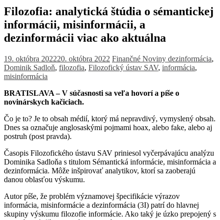
Filozofia: analytická štúdia o sémantickej
informácii, misinformácii, a
dezinformácii viac ako aktuálna
19. októbra 2022
20. októbra 2022
Finančné Noviny
dezinformácia
,
Dominik Sadloň
,
filozofia
,
Filozofický ústav SAV
,
informácia
,
misinformácia
BRATISLAVA – V súčasnosti sa veľa hovorí a píše o
novinárskych kačiciach.
Čo je to? Je to obsah médií, ktorý má nepravdivý, vymyslený obsah.
Dnes sa označuje anglosaskými pojmami hoax, alebo fake, alebo aj
postruh (post pravda).
Časopis Filozofického ústavu SAV priniesol vyčerpávajúcu analýzu
Dominika Sadloňa s titulom Sémantická informácie, misinformácia a
dezinformácia. Môže inšpirovať analytikov, ktorí sa zaoberajú
danou oblasťou výskumu.
Autor píše, že problém významovej špecifikácie výrazov
informácia, misinformácie a dezinformácia (3I) patrí do hlavnej
skupiny výskumu filozofie informácie. Ako taký je úzko prepojený s