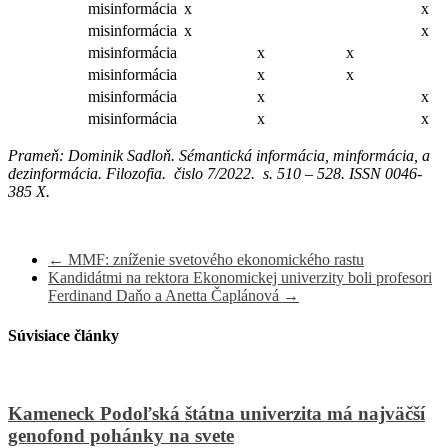
misinformácia
x
x
misinformácia
x
x
misinformácia
x
x
misinformácia
x
x
misinformácia
x
x
misinformácia
x
x
Prameň: Dominik Sadloň. Sémantická informácia, minformácia, a
dezinformácia. Filozofia. čislo 7/2022. s. 510 – 528. ISSN 0046-
385 X.
←
MMF: zníženie svetového ekonomického rastu
Kandidátmi na rektora Ekonomickej univerzity boli profesori
Ferdinand Daňo a Anetta Čaplánová
→
Súvisiace články
Kameneck Podoľská štátna univerzita má najväčší
genofond pohánky na svete