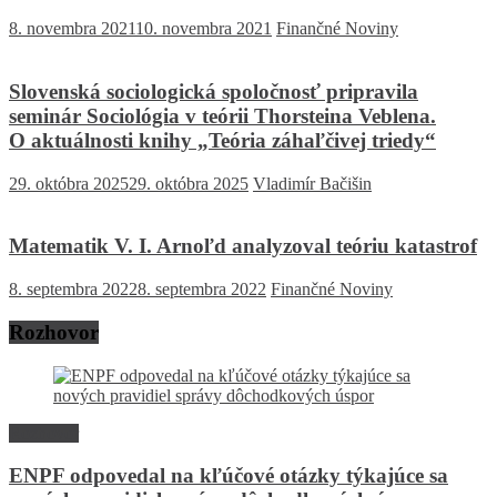
8. novembra 2021
10. novembra 2021
Finančné Noviny
Slovenská sociologická spoločnosť pripravila
seminár Sociológia v teórii Thorsteina Veblena.
O aktuálnosti knihy „Teória záhaľčivej triedy“
29. októbra 2025
29. októbra 2025
Vladimír Bačišin
Matematik V. I. Arnoľd analyzoval teóriu katastrof
8. septembra 2022
8. septembra 2022
Finančné Noviny
Rozhovor
Rozhovor
ENPF odpovedal na kľúčové otázky týkajúce sa