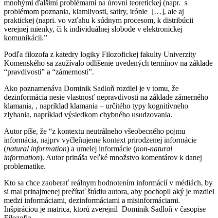
mnohými ďalšími problémami na úrovni teoretickej (napr. s
problémom poznania, klamlivosti, satiry, irónie […], ale aj
praktickej (napri. vo vzťahu k súdnym procesom, k distribúcii
verejnej mienky, či k individuálnej slobode v elektronickej
komunikácii.”
Podľa filozofa z katedry logiky Filozofickej fakulty Univerzity
Komenského sa zaužívalo odlíšenie uvedených termínov na základe
“pravdivosti” a “zámernosti”.
Ako poznamenáva Dominik Sadloň rozdiel je v tomu, že
dezinformácia nesie vlastnosť nepravdivosti na základe zámerného
klamania, , napríklad klamania – určitého typy kognitívneho
zlyhania, napríklad výsledkom chybného usudzovania.
Autor píše, že “z kontextu neutrálneho všeobecného pojmu
informácia, najprv vyčleňujeme kontext prirodzenej informácie
(
natural information
) a umelej informácie (
non-natural
information
). Autor prináša veľké množstvo komentárov k danej
problematike.
Kto sa chce zaoberať reálnym hodnotením informácií v médiách, by
si mal prinajmenej prečítať štúdiu autora, aby pochopil aký je rozdiel
medzi informáciami, dezinformáciami a misinformáciami.
Inšpiráciou je matrica, ktorú zverejnil Dominik Sadloň v časopise
Filozofia.