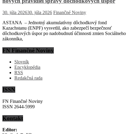
nových pravidiel správy dôchodkových úspor
30. júla 2026
30. júla 2026
Finančné Noviny
ASTANA – Jednotný akumulatívny dôchodkový fond
Kazachstanu (ENPF) vysvetlil, ako zabezpečí bezpečnosť
dôchodkových úspor po nadobudnutí účinnosti zmien Sociálneho
zákonníka,
FN Finančné Noviny
Slovník
Encyklopédia
RSS
Redakčná rada
ISSN
FN Finančné Noviny
ISSN 2644-5999
Kontakt
Editor: