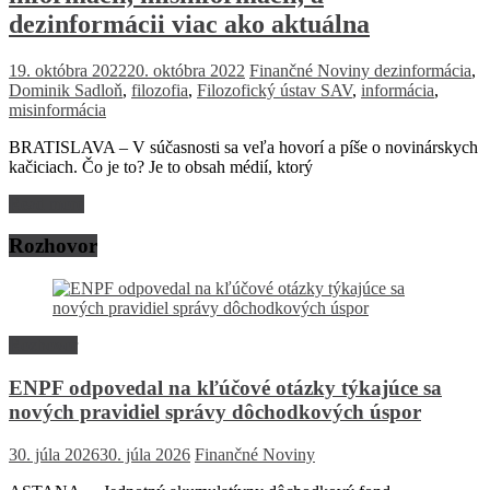
dezinformácii viac ako aktuálna
19. októbra 2022
20. októbra 2022
Finančné Noviny
dezinformácia
,
Dominik Sadloň
,
filozofia
,
Filozofický ústav SAV
,
informácia
,
misinformácia
BRATISLAVA – V súčasnosti sa veľa hovorí a píše o novinárskych
kačiciach. Čo je to? Je to obsah médií, ktorý
Read more
Rozhovor
Rozhovor
ENPF odpovedal na kľúčové otázky týkajúce sa
nových pravidiel správy dôchodkových úspor
30. júla 2026
30. júla 2026
Finančné Noviny