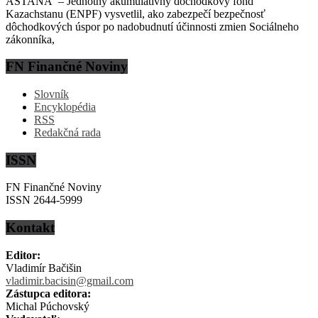
ASTANA – Jednotný akumulatívny dôchodkový fond
Kazachstanu (ENPF) vysvetlil, ako zabezpečí bezpečnosť
dôchodkových úspor po nadobudnutí účinnosti zmien Sociálneho
zákonníka,
FN Finančné Noviny
Slovník
Encyklopédia
RSS
Redakčná rada
ISSN
FN Finančné Noviny
ISSN 2644-5999
Kontakt
Editor:
Vladimír Bačišin
vladimir.bacisin@gmail.com
Zástupca editora:
Michal Púchovský