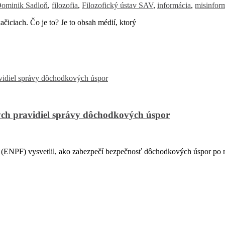
ominik Sadloň
,
filozofia
,
Filozofický ústav SAV
,
informácia
,
misinfor
iciach. Čo je to? Je to obsah médií, ktorý
ch pravidiel správy dôchodkových úspor
PF) vysvetlil, ako zabezpečí bezpečnosť dôchodkových úspor po na