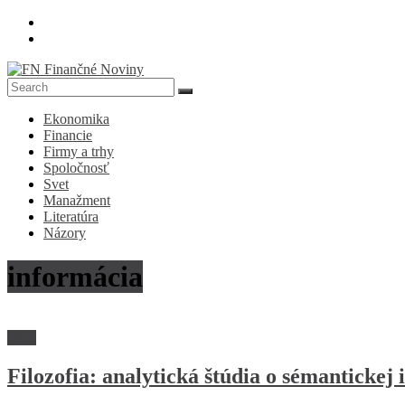
Skip
to
content
FN
Ekonomika
Finančné
Financie
Noviny
Firmy a trhy
Spoločnosť
Denník
Svet
o
Manažment
ekonomike
Literatúra
a
Názory
spoločnosti
informácia
Veda
Filozofia: analytická štúdia o sémantickej