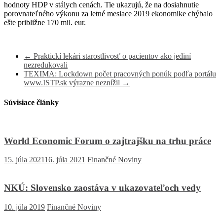
hodnoty HDP v stálych cenách. Tie ukazujú, že na dosiahnutie
porovnateľného výkonu za letné mesiace 2019 ekonomike chýbalo
ešte približne 170 mil. eur.
←
Praktickí lekári starostlivosť o pacientov ako jediní
nezredukovali
TEXIMA: Lockdown počet pracovných ponúk podľa portálu
www.ISTP.sk výrazne neznížil
→
Súvisiace články
World Economic Forum o zajtrajšku na trhu práce
15. júla 2021
16. júla 2021
Finančné Noviny
NKÚ: Slovensko zaostáva v ukazovateľoch vedy
10. júla 2019
Finančné Noviny