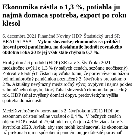
Ekonomika rástla o 1,3 %, potiahla ju
najmä domáca spotreba, export po roku
klesol
6. decembra 2021
Finančné Noviny
HDP
,
Štatistický úrad SR
BRATISLAVA –
Výkon slovenskej ekonomiky sa priblížil
úrovni pred pandémiou, na dosiahnutie hodnôt rovnakého
obdobia roka 2019 jej však stále chýbalo 0,7 %.
Hrubý domáci produkt (HDP) SR sa v 3. štvrťroku 2021
medziročne zvýšil o 1,3 % (v stálych cenách, sezónne neočistený).
Zotrval v kladných číslach aj vďaka tomu, že porovnávacou bázou
bol minuloročný pandémiou poznačený 3. štvrťrok s prepadom o
2 %. Aktuálny nevýrazný medziročný vývoj ovplyvnil najmä pokles
zahraničného dopytu, ktorý ťahal slovenskú ekonomiku posledný
rok. HDP ťahal zvýšený domáci dopyt, predovšetkým vyššia
spotreba domácností.
Medzištvrťročne (v porovnaní s 2. štvrťrokom 2021) HDP po
sezónnom očistení reálne vzrástol o 0,4 %. V bež­ných cenách
objem HDP dosiahol 25,64 mld. eur, čo je o 4,3 % viac ako v 3.
štvrťroku 2020. Avšak, aby sme mohli konštatovať, že ekonomika
už prekonala ujmu spôsobenú pandémiou, je dôležité porovnať