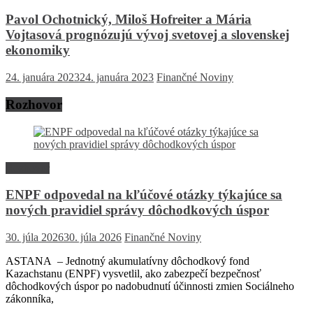
Pavol Ochotnický, Miloš Hofreiter a Mária
Vojtasová prognózujú vývoj svetovej a slovenskej
ekonomiky
24. januára 2023
24. januára 2023
Finančné Noviny
Rozhovor
Rozhovor
ENPF odpovedal na kľúčové otázky týkajúce sa
nových pravidiel správy dôchodkových úspor
30. júla 2026
30. júla 2026
Finančné Noviny
ASTANA – Jednotný akumulatívny dôchodkový fond
Kazachstanu (ENPF) vysvetlil, ako zabezpečí bezpečnosť
dôchodkových úspor po nadobudnutí účinnosti zmien Sociálneho
zákonníka,