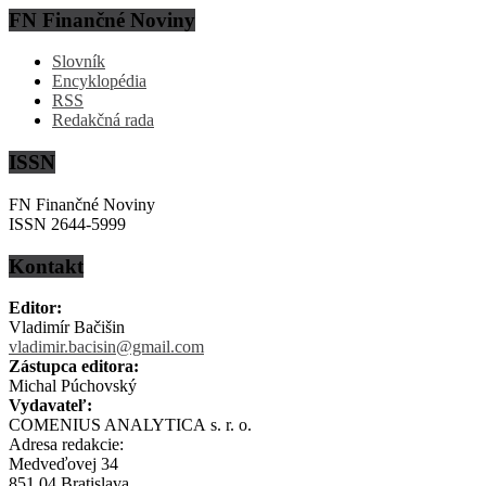
FN Finančné Noviny
Slovník
Encyklopédia
RSS
Redakčná rada
ISSN
FN Finančné Noviny
ISSN 2644-5999
Kontakt
Editor:
Vladimír Bačišin
vladimir.bacisin@gmail.com
Zástupca editora:
Michal Púchovský
Vydavateľ:
COMENIUS ANALYTICA s. r. o.
Adresa redakcie:
Medveďovej 34
851 04 Bratislava