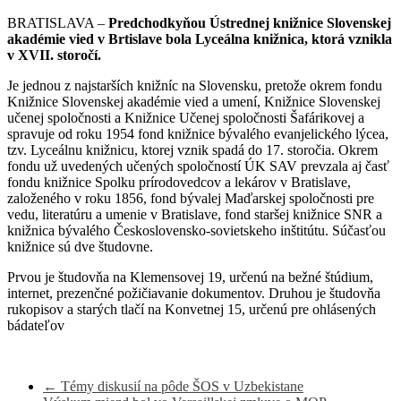
BRATISLAVA –
Predchodkyňou Ústrednej knižnice Slovenskej
akadémie vied v Brtislave bola Lyceálna knižnica, ktorá vznikla
v XVII. storočí.
Je jednou z najstarších knižníc na Slovensku, pretože okrem fondu
Knižnice Slovenskej akadémie vied a umení, Knižnice Slovenskej
učenej spoločnosti a Knižnice Učenej spoločnosti Šafárikovej a
spravuje od roku 1954 fond knižnice bývalého evanjelického lýcea,
tzv. Lyceálnu knižnicu, ktorej vznik spadá do 17. storočia. Okrem
fondu už uvedených učených spoločností ÚK SAV prevzala aj časť
fondu knižnice Spolku prírodovedcov a lekárov v Bratislave,
založeného v roku 1856, fond bývalej Maďarskej spoločnosti pre
vedu, literatúru a umenie v Bratislave, fond staršej knižnice SNR a
knižnica bývalého Československo-sovietskeho inštitútu. Súčasťou
knižnice sú dve študovne.
Prvou je študovňa na Klemensovej 19, určenú na bežné štúdium,
internet, prezenčné požičiavanie dokumentov. Druhou je študovňa
rukopisov a starých tlačí na Konvetnej 15, určenú pre ohlásených
bádateľov
←
Témy diskusií na pôde ŠOS v Uzbekistane