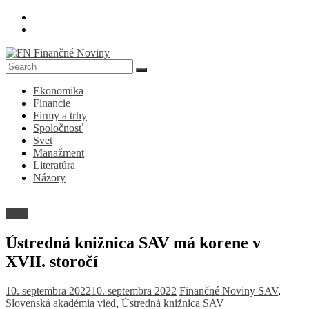
Skip
to
content
FN
Ekonomika
Finančné
Financie
Noviny
Firmy a trhy
Spoločnosť
Denník
Svet
o
Manažment
ekonomike
Literatúra
a
Názory
spoločnosti
Veda
Ústredná knižnica SAV má korene v
XVII. storočí
10. septembra 2022
10. septembra 2022
Finančné Noviny
SAV
,
Slovenská akadémia vied
,
Ústredná knižnica SAV