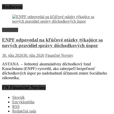
Rozhovor
Rozhovor
ENPF odpovedal na kľúčové otázky týkajúce sa
nových pravidiel správy dôchodkových úspor
30. júla 2026
30. júla 2026
Finančné Noviny
ASTANA – Jednotný akumulatívny dôchodkový fond
Kazachstanu (ENPF) vysvetlil, ako zabezpečí bezpečnosť
dôchodkových úspor po nadobudnutí účinnosti zmien Sociálneho
zákonníka,
FN Finančné Noviny
Slovník
Encyklopédia
RSS
Redakčná rada