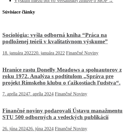
Výskum miezd bol vo Versaillskej zmluve o MOP
→
Súvisiace články
Sociológia: vyšla odborná kniha “Práca na
podloženej teórii v kvalitatívnom výskume”
18. januára 2022
20. januára 2022
Finančné Noviny
Hranice rastu Donelly Meadows a spoluautorov z
roku 1972. Analýza s podtitulom „Správa pre
projekt Rímskeho klubu o ťažkostiach ľudstva“.
7. apríla 2024
7. apríla 2024
Finančné Noviny
Finančné noviny podarovali Ústavu manažmentu
STU 500 odborných a vedeckých publikácií
26. júna 2024
26. júna 2024
Finančné Noviny