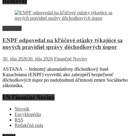
Rozhovor
Rozhovor
ENPF odpovedal na kľúčové otázky týkajúce sa
nových pravidiel správy dôchodkových úspor
30. júla 2026
30. júla 2026
Finančné Noviny
ASTANA – Jednotný akumulatívny dôchodkový fond
Kazachstanu (ENPF) vysvetlil, ako zabezpečí bezpečnosť
dôchodkových úspor po nadobudnutí účinnosti zmien Sociálneho
zákonníka,
FN Finančné Noviny
Slovník
Encyklopédia
RSS
Redakčná rada