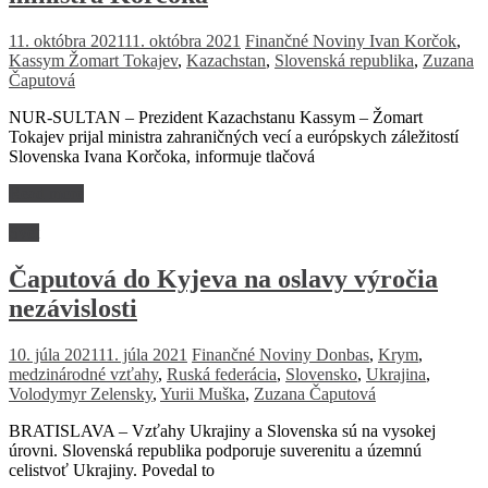
11. októbra 2021
11. októbra 2021
Finančné Noviny
Ivan Korčok
,
Kassym Žomart Tokajev
,
Kazachstan
,
Slovenská republika
,
Zuzana
Čaputová
NUR-SULTAN – Prezident Kazachstanu Kassym – Žomart
Tokajev prijal ministra zahraničných vecí a európskych záležitostí
Slovenska Ivana Korčoka, informuje tlačová
Read more
Svet
Čaputová do Kyjeva na oslavy výročia
nezávislosti
10. júla 2021
11. júla 2021
Finančné Noviny
Donbas
,
Krym
,
medzinárodné vzťahy
,
Ruská federácia
,
Slovensko
,
Ukrajina
,
Volodymyr Zelensky
,
Yurii Muška
,
Zuzana Čaputová
BRATISLAVA – Vzťahy Ukrajiny a Slovenska sú na vysokej
úrovni. Slovenská republika podporuje suverenitu a územnú
celistvoť Ukrajiny. Povedal to