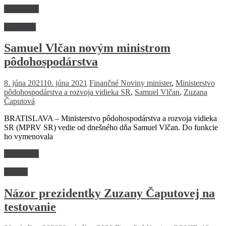
Read more
Kto je kto
Samuel Vlčan novým ministrom
pôdohospodárstva
8. júna 2021
10. júna 2021
Finančné Noviny
minister
,
Ministerstvo
pôdohospodárstva a rozvoja vidieka SR
,
Samuel Vlčan
,
Zuzana
Čaputová
BRATISLAVA – Ministerstvo pôdohospodárstva a rozvoja vidieka
SR (MPRV SR) vedie od dnešného dňa Samuel Vlčan. Do funkcie
ho vymenovala
Read more
Názory
Názor prezidentky Zuzany Čaputovej na
testovanie