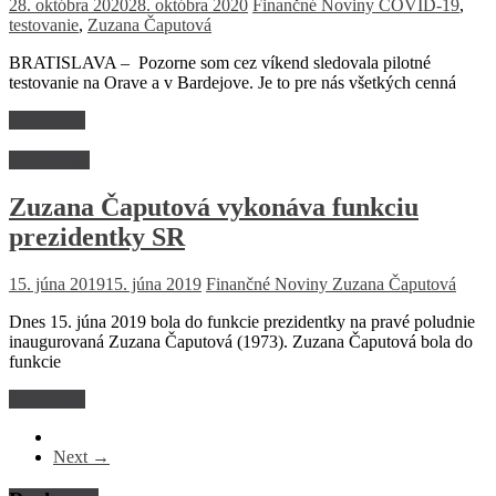
28. októbra 2020
28. októbra 2020
Finančné Noviny
COVID-19
,
testovanie
,
Zuzana Čaputová
BRATISLAVA – Pozorne som cez víkend sledovala pilotné
testovanie na Orave a v Bardejove. Je to pre nás všetkých cenná
Read more
Spoločnosť
Zuzana Čaputová vykonáva funkciu
prezidentky SR
15. júna 2019
15. júna 2019
Finančné Noviny
Zuzana Čaputová
Dnes 15. júna 2019 bola do funkcie prezidentky na pravé poludnie
inaugurovaná Zuzana Čaputová (1973). Zuzana Čaputová bola do
funkcie
Read more
Next →