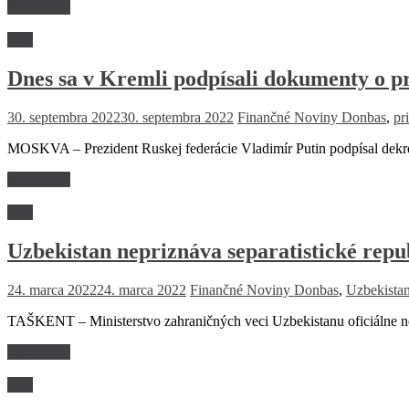
Read more
Svet
Dnes sa v Kremli podpísali dokumenty o p
30. septembra 2022
30. septembra 2022
Finančné Noviny
Donbas
,
pr
MOSKVA – Prezident Ruskej federácie Vladimír Putin podpísal dekréty
Read more
Svet
Uzbekistan nepriznáva separatistické repu
24. marca 2022
24. marca 2022
Finančné Noviny
Donbas
,
Uzbekista
TAŠKENT – Ministerstvo zahraničných veci Uzbekistanu oficiálne n
Read more
Svet