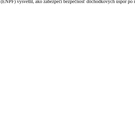
PF) vysvetlil, ako zabezpečí bezpečnosť dôchodkových úspor po na