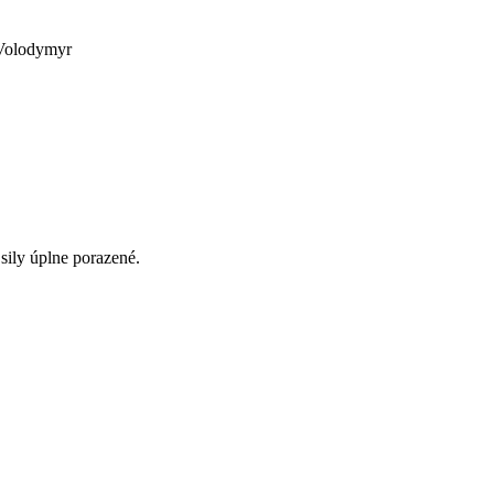
 Volodymyr
ily úplne porazené.