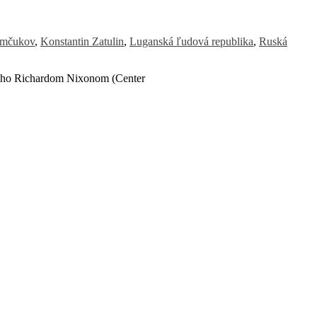
emčukov
,
Konstantin Zatulin
,
Luganská ľudová republika
,
Ruská
eného Richardom Nixonom (Center