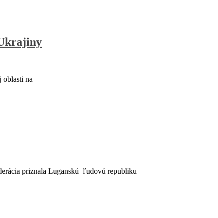
Ukrajiny
 oblasti na
derácia priznala Luganskú ľudovú republiku