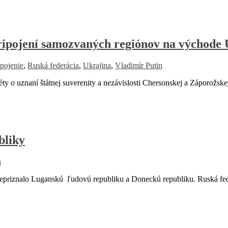
ripojení samozvaných regiónov na východe 
ipojenie
,
Ruská federácia
,
Ukrajina
,
Vladimír Putin
 o uznaní štátnej suverenity a nezávislosti Chersonskej a Záporožskej
bliky
n
epriznalo Luganskú ľudovú republiku a Doneckú republiku. Ruská fe