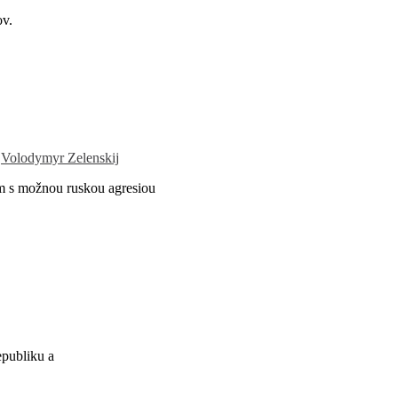
ov.
,
Volodymyr Zelenskij
m s možnou ruskou agresiou
epubliku a