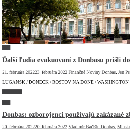
Svet
Ďalší ľudia evakuovaní z Donbasu prišli d
21. februára 2022
23. februára 2022
Finančné Noviny
Donbas
,
Jen Ps
LUGANSK / DONECK / ROSTOV NA DONE / WASHINGTON – Do Rusk
Read more
Svet
Donbas: ozborojenci používajú zakázané 
20. februára 2022
20. februára 2022
Vladimír Bačišin
Donbas
,
Minsk