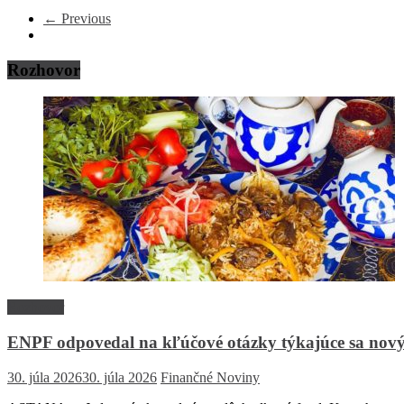
← Previous
Rozhovor
Rozhovor
ENPF odpovedal na kľúčové otázky týkajúce sa nový
30. júla 2026
30. júla 2026
Finančné Noviny