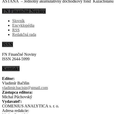
ASTANA – Jednotný akumulatívny dôchodkový fond Kazachstanu (EN
FN Finančné Noviny
Slovník
Encyklopédia
RSS
Redakčná rada
ISSN
FN Finančné Noviny
ISSN 2644-5999
Kontakt
Editor:
Vladimír Bačišin
vladimir.bacisin@gmail.com
Zástupca editora:
Michal Púchovský
Vydavateľ:
COMENIUS ANALYTICA s. r. o.
Adresa redakcie: