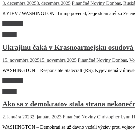
8. decembra 2025
8. decembra 2025
Finančné Noviny
Donbas
,
Ruská
KYJEV / WASHINGTON Trump povedal, že je sklamaný zo Zelenského.
Read more
Názory
Ukrajinu čaká v Krasnoarmejsku osudová
15. novembra 2025
15. novembra 2025
Finančné Noviny
Donbas
,
Vo
WASHINGTON – Responsible Statecraft (RS): Kyjev nemá v úmysle st
Read more
Názory
Ako sa z demokratov stala strana nekoneč
2. januára 2023
2. januára 2023
Finančné Noviny
Christopher Lynn 
WASHINGTON – Demokrati sa už dávno vzdali výziev proti vojnovej