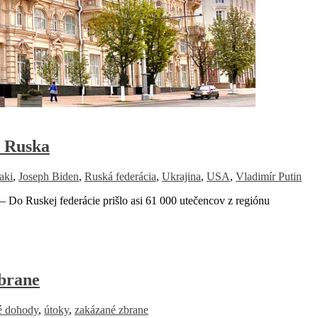
o Ruska
aki
,
Joseph Biden
,
Ruská federácia
,
Ukrajina
,
USA
,
Vladimír Putin
ej federácie prišlo asi 61 000 utečencov z regiónu
zbrane
é dohody
,
útoky
,
zakázané zbrane