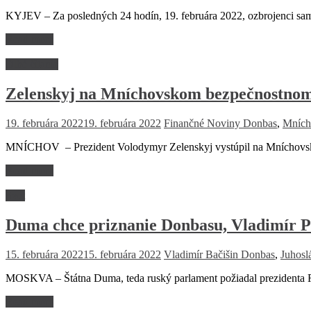
KYJEV – Za posledných 24 hodín, 19. februára 2022, ozbrojenci sa
Read more
Dlhé čitanie
Zelenskyj na Mníchovskom bezpečnostnom
19. februára 2022
19. februára 2022
Finančné Noviny
Donbas
,
Mních
MNÍCHOV – Prezident Volodymyr Zelenskyj vystúpil na Mníchovskej
Read more
Svet
Duma chce priznanie Donbasu, Vladimír P
15. februára 2022
15. februára 2022
Vladimír Bačišin
Donbas
,
Juhosl
MOSKVA – Štátna Duma, teda ruský parlament požiadal prezidenta Ru
Read more