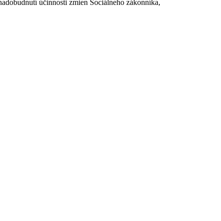
dobudnutí účinnosti zmien Sociálneho zákonníka,