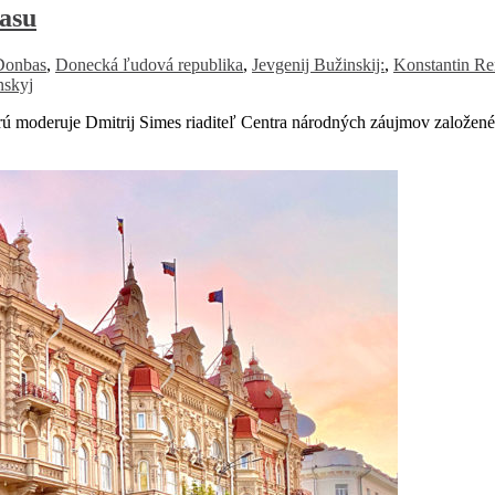
basu
Donbas
,
Donecká ľudová republika
,
Jevgenij Bužinskij:
,
Konstantin R
nskyj
ktorú moderuje Dmitrij Simes riaditeľ Centra národných záujmov založ