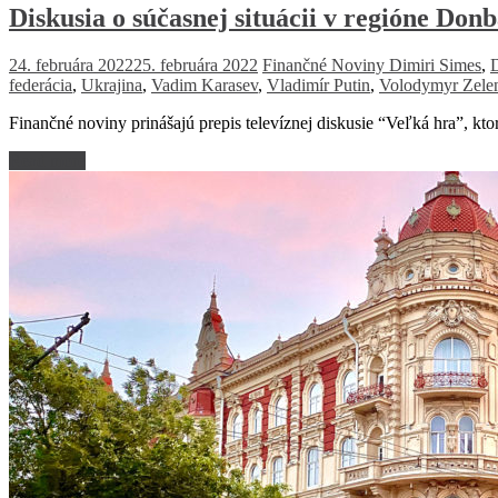
Diskusia o súčasnej situácii v regióne Don
24. februára 2022
25. februára 2022
Finančné Noviny
Dimiri Simes
,
federácia
,
Ukrajina
,
Vadim Karasev
,
Vladimír Putin
,
Volodymyr Zele
Finančné noviny prinášajú prepis televíznej diskusie “Veľká hra”, 
Read more