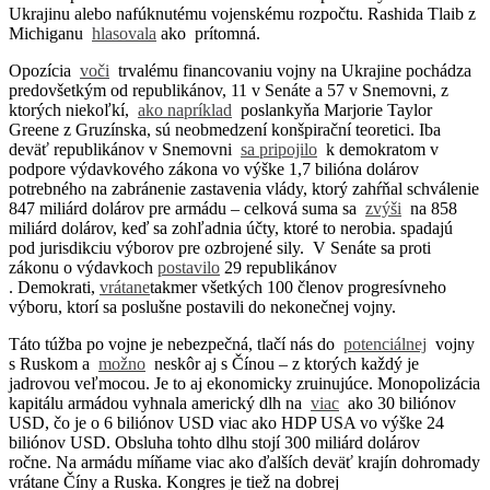
Ukrajinu alebo nafúknutému vojenskému rozpočtu. Rashida Tlaib z
Michiganu
hlasovala
ako prítomná.
Opozícia
voči
trvalému financovaniu vojny na Ukrajine pochádza
predovšetkým od republikánov, 11 v Senáte a 57 v Snemovni, z
ktorých niekoľkí,
ako napríklad
poslankyňa Marjorie Taylor
Greene z Gruzínska, sú neobmedzení konšpirační teoretici. Iba
deväť republikánov v Snemovni
sa pripojilo
k demokratom v
podpore výdavkového zákona vo výške 1,7 bilióna dolárov
potrebného na zabránenie zastavenia vlády, ktorý zahŕňal schválenie
847 miliárd dolárov pre armádu – celková suma sa
zvýši
na 858
miliárd dolárov, keď sa zohľadnia účty, ktoré to nerobia. spadajú
pod jurisdikciu výborov pre ozbrojené sily. V Senáte sa proti
zákonu o výdavkoch
postavilo
29 republikánov
. Demokrati,
vrátane
takmer všetkých 100 členov progresívneho
výboru, ktorí sa poslušne postavili do nekonečnej vojny.
Táto túžba po vojne je nebezpečná, tlačí nás do
potenciálnej
vojny
s Ruskom a
možno
neskôr aj s Čínou – z ktorých každý je
jadrovou veľmocou. Je to aj ekonomicky zruinujúce. Monopolizácia
kapitálu armádou vyhnala americký dlh na
viac
ako 30 biliónov
USD, čo je o 6 biliónov USD viac ako HDP USA vo výške 24
biliónov USD. Obsluha tohto dlhu stojí 300 miliárd dolárov
ročne. Na armádu míňame viac ako ďalších deväť krajín dohromady
vrátane Číny a Ruska. Kongres je tiež na dobrej