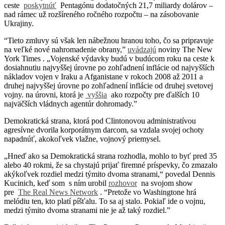
ceste
poskytnúť
Pentagónu dodatočných 21,7 miliardy dolárov –
nad rámec už rozšíreného ročného rozpočtu – na zásobovanie
Ukrajiny.
“Tieto zmluvy sú však len nábežnou hranou toho, čo sa pripravuje
na veľké nové nahromadenie obrany,”
uvádzajú
noviny The New
York Times . „Vojenské výdavky budú v budúcom roku na ceste k
dosiahnutiu najvyššej úrovne po zohľadnení inflácie od najvyšších
nákladov vojen v Iraku a Afganistane v rokoch 2008 až 2011 a
druhej najvyššej úrovne po zohľadnení inflácie od druhej svetovej
vojny. na úrovni, ktorá je
vyššia
ako rozpočty pre ďalších 10
najväčších vládnych agentúr dohromady.”
Demokratická strana, ktorá pod Clintonovou administratívou
agresívne dvorila korporátnym darcom, sa vzdala svojej ochoty
napadnúť, akokoľvek vlažne, vojnový priemysel.
„Hneď ako sa Demokratická strana rozhodla, mohlo to byť pred 35
alebo 40 rokmi, že sa chystajú prijať firemné príspevky, čo zmazalo
akýkoľvek rozdiel medzi týmito dvoma stranami,“ povedal Dennis
Kucinich, keď som s ním urobil
rozhovor
na svojom show
pre
The Real News Network
. “Pretože vo Washingtone hrá
melódiu ten, kto platí píšťalu. To sa aj stalo. Pokiaľ ide o vojnu,
medzi týmito dvoma stranami nie je až taký rozdiel.”