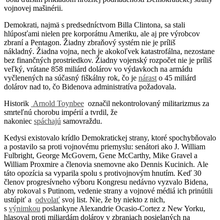
vojnovej mašinérii.
Demokrati, najmä s predsedníctvom Billa Clintona, sa stali
hlúposťami nielen pre korporátnu Ameriku, ale aj pre výrobcov
zbraní a Pentagon. Žiadny zbraňový systém nie je príliš
nákladný. Žiadna vojna, nech je akokoľvek katastrofálna, nezostane
bez finančných prostriedkov. Žiadny vojenský rozpočet nie je príliš
veľký, vrátane 858 miliárd dolárov vo výdavkoch na armádu
vyčlenených na súčasný fiškálny rok, čo je
nárast
o 45 miliárd
dolárov nad to, čo Bidenova administratíva požadovala.
Historik
Arnold Toynbee
označil nekontrolovaný militarizmus za
smrteľnú chorobu impérií a tvrdil, že
nakoniec
spáchajú
samovraždu.
Kedysi existovalo krídlo Demokratickej strany, ktoré spochybňovalo
a postavilo sa proti vojnovému priemyslu: senátori ako J. William
Fulbright, George McGovern, Gene McCarthy, Mike Gravel a
William Proxmire a členovia snemovne ako Dennis Kucinich. Ale
táto opozícia sa vyparila spolu s protivojnovým hnutím. Keď 30
členov progresívneho výboru Kongresu nedávno vyzvalo Bidena,
aby rokoval s Putinom, vedenie strany a vojnové médiá ich prinútili
ustúpiť a
odvolať
svoj list. Nie, že by niekto z nich,
s
výnimkou
poslankyne Alexandrie Ocasio-Cortez z New Yorku,
hlasoval proti miliardám dolárov v zbraniach posielaných na