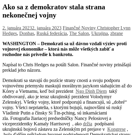
Ako sa z demokratov stala strana
nekonečnej vojny
2. januára 2023
2. januára 2023
Finančné Noviny
Christopher Lynn
Hedges
,
Donbas
,
Ruská federácia
,
The Salon
,
Ukrajina
,
zbrane
WASHINGTON – Demokrati sa už dávno vzdali výziev proti
vojnovej ekonomike – ktorá nás môže všetkých zabiť a
rozhodne nás privedie k bankrotu.
Napísal to Chris Hedges na potáli Salon. Finančné noviny prinášajú
preklad jeho názoru.
Demokrati sa stavajú do pozície strany cnosti a svoju podporu
vojnovému priemyslu maskujú morálnym jazykom siahajúcim až do
Kórey a Vietnamu, keď bol prezident
Ngo Dinh Diem
taký
obdivovaný, ako je teraz ukrajinský prezident Volodymyr
Zelenskyj. Všetky vojny, ktoré podporujú a financujú, sú „dobré“
vojny. Všetci nepriatelia, s ktorými bojujú, najnovšími sú ruský
Vladimir Putin a čínsky Si Ťin-pching, sú inkarnáciami
zla. Fotografia žiariacej predsedníčky Nancy Pelosiovej a
viceprezidentky Kamaly Harrisovej , ako
držia
podpísanú
ukrajinskú bojovú zástavu za Zelenským pri prejave v
Kongrese
,
bola ďalším príkladom hroznej podriadenosti Demokratickej strany