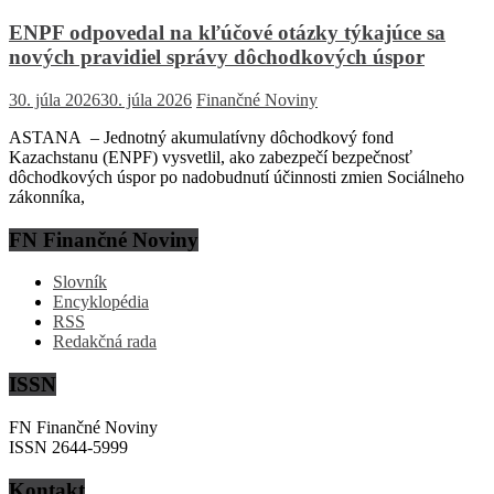
ENPF odpovedal na kľúčové otázky týkajúce sa
nových pravidiel správy dôchodkových úspor
30. júla 2026
30. júla 2026
Finančné Noviny
ASTANA – Jednotný akumulatívny dôchodkový fond
Kazachstanu (ENPF) vysvetlil, ako zabezpečí bezpečnosť
dôchodkových úspor po nadobudnutí účinnosti zmien Sociálneho
zákonníka,
FN Finančné Noviny
Slovník
Encyklopédia
RSS
Redakčná rada
ISSN
FN Finančné Noviny
ISSN 2644-5999
Kontakt