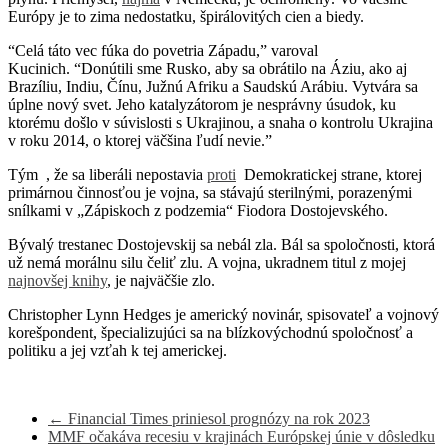
Európy je to zima nedostatku, špirálovitých cien a biedy.
“Celá táto vec fúka do povetria Západu,” varoval
Kucinich. “Donútili sme Rusko, aby sa obrátilo na Áziu, ako aj
Brazíliu, Indiu, Čínu, Južnú Afriku a Saudskú Arábiu. Vytvára sa
úplne nový svet. Jeho katalyzátorom je nesprávny úsudok, ku
ktorému došlo v súvislosti s Ukrajinou, a snaha o kontrolu Ukrajina
v roku 2014, o ktorej väčšina ľudí nevie.”
Tým , že sa liberáli nepostavia
proti
Demokratickej strane, ktorej
primárnou činnosťou je vojna, sa stávajú sterilnými, porazenými
snílkami v „Zápiskoch z podzemia“ Fiodora Dostojevského.
Bývalý trestanec Dostojevskij sa nebál zla. Bál sa spoločnosti, ktorá
už nemá morálnu silu čeliť zlu. A vojna, ukradnem titul z mojej
najnovšej knihy
, je najväčšie zlo.
Christopher Lynn Hedges je americký novinár, spisovateľ a vojnový
korešpondent, špecializujúci sa na blízkovýchodnú spoločnosť a
politiku a jej vzťah k tej americkej.
←
Financial Times priniesol prognózy na rok 2023
MMF očakáva recesiu v krajinách Európskej únie v dôsledku