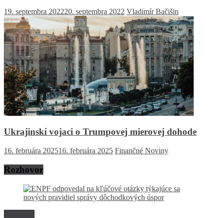
19. septembra 2022
20. septembra 2022
Vladimír Bačišin
Ukrajinskí vojaci o Trumpovej mierovej dohode
16. februára 2025
16. februára 2025
Finančné Noviny
Rozhovor
Rozhovor