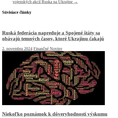
vojenských akcií Ruska na Ukrajine
→
Súvisiace články
Ruská federácia napreduje a Spojené štáty sa
obávajú temných časov, ktoré Ukrajinu čakajú
2. novembra 2024
Finančné Noviny
Niekoľko poznámok k dôveryhodnosti výskumu