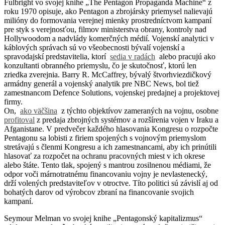
Fulbright vo svojej knihe „The Pentagon Propaganda Machine“ z
roku 1970 opisuje, ako Pentagon a zbrojársky priemysel nalievajú
milióny do formovania verejnej mienky prostredníctvom kampaní
pre styk s verejnosťou, filmov ministerstva obrany, kontroly nad
Hollywoodom a nadvlády komerčných médií. Vojenskí analytici v
káblových správach sú vo všeobecnosti bývalí vojenskí a
spravodajskí predstavitelia, ktorí
sedia v radách
alebo pracujú ako
konzultanti obranného priemyslu, čo je skutočnosť, ktorú len
zriedka zverejnia. Barry R. McCaffrey, bývalý štvorhviezdičkový
armádny generál a vojenský analytik pre NBC News, bol tiež
zamestnancom Defence Solutions, vojenskej predajnej a projektovej
firmy.
On,
ako väčšina
z týchto objektívov zameraných na vojnu, osobne
profitoval
z predaja zbrojných systémov a rozšírenia vojen v Iraku a
Afganistane. V predvečer každého hlasovania Kongresu o rozpočte
Pentagonu sa lobisti z firiem spojených s vojnovým priemyslom
stretávajú s členmi Kongresu a ich zamestnancami, aby ich prinútili
hlasovať za rozpočet na ochranu pracovných miest v ich okrese
alebo štáte. Tento tlak, spojený s mantrou zosilnenou médiami, že
odpor voči márnotratnému financovaniu vojny je nevlastenecký,
drží volených predstaviteľov v otroctve. Títo politici sú závislí aj od
bohatých darov od výrobcov zbraní na financovanie svojich
kampaní.
Seymour Melman vo svojej knihe „Pentagonský kapitalizmus“