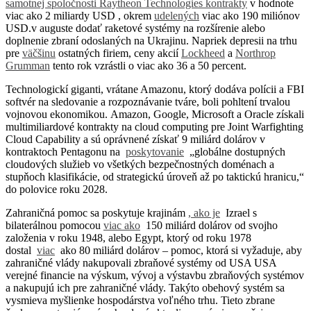
samotnej spoločnosti Raytheon Technologies
kontrakty
v hodnote
viac ako 2 miliardy USD , okrem
udelených
viac ako 190 miliónov
USD.v auguste dodať raketové systémy na rozšírenie alebo
doplnenie zbraní odoslaných na Ukrajinu. Napriek depresii na trhu
pre
väčšinu
ostatných firiem, ceny akcií
Lockheed
a
Northrop
Grumman
tento rok vzrástli o viac ako 36 a 50 percent.
Technologickí giganti, vrátane Amazonu, ktorý dodáva polícii a FBI
softvér na sledovanie a rozpoznávanie tváre, boli pohltení trvalou
vojnovou ekonomikou. Amazon, Google, Microsoft a Oracle získali
multimiliardové kontrakty na cloud computing pre Joint Warfighting
Cloud Capability a sú oprávnené získať 9 miliárd dolárov v
kontraktoch Pentagonu na
poskytovanie
„globálne dostupných
cloudových služieb vo všetkých bezpečnostných doménach a
stupňoch klasifikácie, od strategickú úroveň až po taktickú hranicu,“
do polovice roku 2028.
Zahraničná pomoc sa poskytuje krajinám
, ako je
Izrael s
bilaterálnou pomocou
viac ako
150 miliárd dolárov od svojho
založenia v roku 1948, alebo Egypt, ktorý od roku 1978
dostal
viac
ako 80 miliárd dolárov – pomoc, ktorá si vyžaduje, aby
zahraničné vlády nakupovali zbraňové systémy od USA USA
verejné financie na výskum, vývoj a výstavbu zbraňových systémov
a nakupujú ich pre zahraničné vlády. Takýto obehový systém sa
vysmieva myšlienke hospodárstva voľného trhu. Tieto zbrane