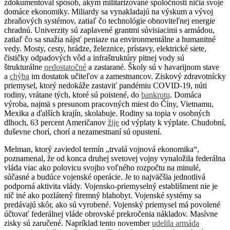
zdokumentoval spôsob, akým militarizované spoločnosti ničia svoje
domáce ekonomiky. Miliardy sa vynakladajú na výskum a vývoj
zbraňových systémov, zatiaľ čo technológie obnoviteľnej energie
chradnú. Univerzity sú zaplavené grantmi súvisiacimi s armádou,
zatiaľ čo sa snažia nájsť peniaze na environmentálne a humanitné
vedy. Mosty, cesty, hrádze, železnice, prístavy, elektrické siete,
čističky odpadových vôd a infraštruktúry pitnej vody sú
štrukturálne
nedostatočné
a zastarané. Školy sú v havarijnom stave
a
chýba
im dostatok učiteľov a zamestnancov. Ziskový zdravotnícky
priemysel, ktorý nedokáže zastaviť pandémiu COVID-19, núti
rodiny, vrátane tých, ktoré sú poistené, do
bankrotu
. Domáca
výroba, najmä s presunom pracovných miest do Číny, Vietnamu,
Mexika a ďalších krajín, skolabuje. Rodiny sa topia v osobných
dlhoch, 63 percent Američanov
žije
od výplaty k výplate. Chudobní,
duševne chorí, chorí a nezamestnaní sú opustení.
Melman, ktorý zaviedol termín „trvalá vojnová ekonomika“,
poznamenal, že od konca druhej svetovej vojny vynaložila federálna
vláda viac ako polovicu svojho voľného rozpočtu na minulé,
súčasné a budúce vojenské operácie. Je to najväčšia jednotlivá
podporná aktivita vlády. Vojensko-priemyselný establišment nie je
nič iné ako pozlátený firemný blahobyt. Vojenské systémy sa
predávajú skôr, ako sú vyrobené. Vojenský priemysel má povolené
účtovať federálnej vláde obrovské prekročenia nákladov. Masívne
zisky sú zaručené. Napríklad tento november
udelila armáda