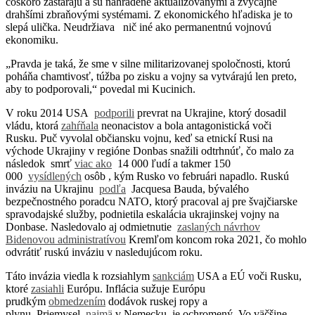
čoskoro zastarajú a sú nahradené aktualizovanými a zvyčajne
drahšími zbraňovými systémami. Z ekonomického hľadiska je to
slepá ulička. Neudržiava nič iné ako permanentnú vojnovú
ekonomiku.
„Pravda je taká, že sme v silne militarizovanej spoločnosti, ktorú
poháňa chamtivosť, túžba po zisku a vojny sa vytvárajú len preto,
aby to podporovali,“ povedal mi Kucinich.
V roku 2014 USA
podporili
prevrat na Ukrajine, ktorý dosadil
vládu, ktorá
zahŕňala
neonacistov a bola antagonistická voči
Rusku. Puč vyvolal občiansku vojnu, keď sa etnickí Rusi na
východe Ukrajiny v regióne Donbas snažili odtrhnúť, čo malo za
následok smrť
viac ako
14 000 ľudí a takmer 150
000
vysídlených
osôb , kým Rusko vo februári napadlo. Ruskú
inváziu na Ukrajinu
podľa
Jacquesa Bauda, ​​bývalého
bezpečnostného poradcu NATO, ktorý pracoval aj pre švajčiarske
spravodajské služby, podnietila eskalácia ukrajinskej vojny na
Donbase. Nasledovalo aj odmietnutie
zaslaných návrhov
Bidenovou administratívou
Kremľom koncom roka 2021, čo mohlo
odvrátiť ruskú inváziu v nasledujúcom roku.
Táto invázia viedla k rozsiahlym
sankciám
USA a EÚ voči Rusku,
ktoré
zasiahli
Európu. Inflácia sužuje Európu
prudkým
obmedzením
dodávok ruskej ropy a
plynu. Priemysel,
najmä
v Nemecku, je ochromený. Vo väčšine