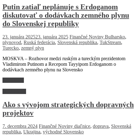
Putin zatiaľ neplánuje s Erdoganom
diskutovať o dodávkach zemného plynu
do Slovenskej republiky
23. januára 2025
23. januára 2025
Finančné Noviny
Bulharsko
,
plynovod
,
Ruská federácia
,
Slovenská republika
,
TukStream
,
Turecko
,
zemný plyn
MOSKVA – Rozhovor medzi ruským a tureckým prezidentom
Vladimirom Putinom a Recepom Tayyipom Erdoganom o
dodávkach zemného plynu na Slovensko
Read more
Dlhé čitanie
Ako s vývojom strategických dopravných
projektov
7. decembra 2024
Finančné Noviny
diaľnice
,
doprava
,
Slovenská
republika
,
Ukrajina
,
východné Slovensko