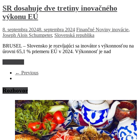
SR dosahuje dve tretiny inovačného
výkonu EÚ
8. septembra 2024
8. septembra 2024
Finančné Noviny
inovácie
,
Joseph Alois Schumpeter
,
Slovenská republika
BRUSEL – Slovensko je rozvíjajúci sa inovátor s výkonnosťou na
úrovni 65,1 % priemeru EÚ v 2024. Výkonnosť je nad
Read more
← Previous
Rozhovor