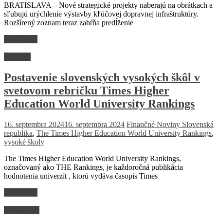
BRATISLAVA – Nové strategické projekty naberajú na obrátkach a
sľubujú urýchlenie výstavby kľúčovej dopravnej infraštruktúry.
Rozšírený zoznam teraz zahŕňa predĺženie
Read more
Školstvo
Postavenie slovenských vysokých škôl v
svetovom rebríčku Times Higher
Education World University Rankings
16. septembra 2024
16. septembra 2024
Finančné Noviny
Slovenská
republika
,
The Times Higher Education World University Rankings
,
vysoké školy
The Times Higher Education World University Rankings,
označovaný ako THE Rankings, je každoročná publikácia
hodnotenia univerzít , ktorú vydáva časopis Times
Read more
Ekonomika