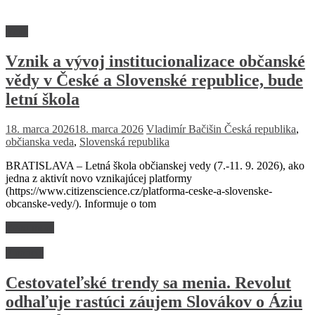
Veda
Vznik a vývoj institucionalizace občanské
vědy v České a Slovenské republice, bude
letní škola
18. marca 2026
18. marca 2026
Vladimír Bačišin
Česká republika
,
občianska veda
,
Slovenská republika
BRATISLAVA – Letná škola občianskej vedy (7.-11. 9. 2026), ako
jedna z aktivít novo vznikajúcej platformy
(https://www.citizenscience.cz/platforma-ceske-a-slovenske-
obcanske-vedy/). Informuje o tom
Read more
Financie
Cestovateľské trendy sa menia. Revolut
odhaľuje rastúci záujem Slovákov o Áziu