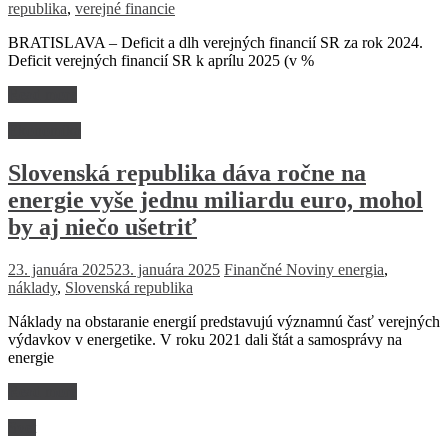
republika
,
verejné financie
BRATISLAVA – Deficit a dlh verejných financií SR za rok 2024.
Deficit verejných financií SR k aprílu 2025 (v %
Read more
Ekonomika
Slovenská republika dáva ročne na
energie vyše jednu miliardu euro, mohol
by aj niečo ušetriť
23. januára 2025
23. januára 2025
Finančné Noviny
energia
,
náklady
,
Slovenská republika
Náklady na obstaranie energií predstavujú významnú časť verejných
výdavkov v energetike. V roku 2021 dali štát a samosprávy na
energie
Read more
Svet