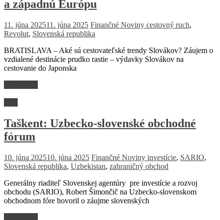
a západnú Európu
11. júna 2025
11. júna 2025
Finančné Noviny
cestovný ruch
,
Revolut
,
Slovenská republika
BRATISLAVA – Aké sú cestovateľské trendy Slovákov? Záujem o
vzdialené destinácie prudko rastie – výdavky Slovákov na
cestovanie do Japonska
Read more
Svet
Taškent: Uzbecko-slovenské obchodné
fórum
10. júna 2025
10. júna 2025
Finančné Noviny
investície
,
SARIO
,
Slovenská republika
,
Uzbekistan
,
zahraničný obchod
Generálny riaditeľ Slovenskej agentúry pre investície a rozvoj
obchodu (SARIO), Robert Šimončič na Uzbecko-slovenskom
obchodnom fóre hovoril o záujme slovenských
Read more