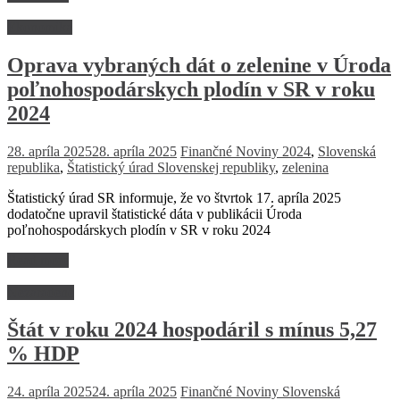
Ekonomika
Oprava vybraných dát o zelenine v Úroda
poľnohospodárskych plodín v SR v roku
2024
28. apríla 2025
28. apríla 2025
Finančné Noviny
2024
,
Slovenská
republika
,
Štatistický úrad Slovenskej republiky
,
zelenina
Štatistický úrad SR informuje, že vo štvrtok 17. apríla 2025
dodatočne upravil štatistické dáta v publikácii Úroda
poľnohospodárskych plodín v SR v roku 2024
Read more
Nezaradené
Štát v roku 2024 hospodáril s mínus 5,27
% HDP
24. apríla 2025
24. apríla 2025
Finančné Noviny
Slovenská