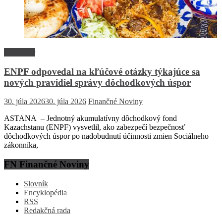
Rozhovor
ENPF odpovedal na kľúčové otázky týkajúce sa
nových pravidiel správy dôchodkových úspor
30. júla 2026
30. júla 2026
Finančné Noviny
ASTANA – Jednotný akumulatívny dôchodkový fond
Kazachstanu (ENPF) vysvetlil, ako zabezpečí bezpečnosť
dôchodkových úspor po nadobudnutí účinnosti zmien Sociálneho
zákonníka,
FN Finančné Noviny
Slovník
Encyklopédia
RSS
Redakčná rada