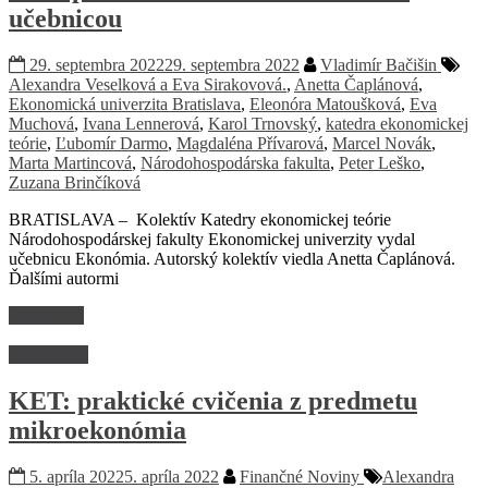
učebnicou
29. septembra 2022
29. septembra 2022
Vladimír Bačišin
Alexandra Veselková a Eva Sirakovová.
,
Anetta Čaplánová
,
Ekonomická univerzita Bratislava
,
Eleonóra Matoušková
,
Eva
Muchová
,
Ivana Lennerová
,
Karol Trnovský
,
katedra ekonomickej
teórie
,
Ľubomír Darmo
,
Magdaléna Přívarová
,
Marcel Novák
,
Marta Martincová
,
Národohospodárska fakulta
,
Peter Leško
,
Zuzana Brinčíková
BRATISLAVA – Kolektív Katedry ekonomickej teórie
Národohospodárskej fakulty Ekonomickej univerzity vydal
učebnicu Ekonómia. Autorský kolektív viedla Anetta Čaplánová.
Ďalšími autormi
Read more
Ekonomika
KET: praktické cvičenia z predmetu
mikroekonómia
5. apríla 2022
5. apríla 2022
Finančné Noviny
Alexandra