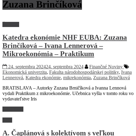
Zuzana Brinčíková
Školstvo
Katedra ekonómie NHF EUBA: Zuzana
Brinčíková – Ivana Lennerová –
Mikroekonómia – Praktikum
24. septembra 2024
24. septembra 2024
Finančné Noviny
Ekonomická univerzita
,
Fakulta národohospodárskej politiky
,
Ivana
Lennerová
,
Katedra ekonómie
,
mikrekonómia
,
Zuzana Brinčíková
BRATISLAVA – Autorky Zuzana Brničíková a Ivanna Lennová
vydali Praktikum z mikroekonómie. Učebnica vyšla v tomto roku vo
vydavateľstve Iris
Read more
Veda
A. Čaplánová s kolektívom s veľkou