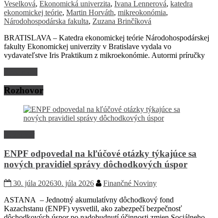
Veselková
,
Ekonomická univerzita
,
Ivana Lennerová
,
katedra
ekonomickej teórie
,
Martin Horváth
,
mikreokonómia
,
Národohospodárska fakulta
,
Zuzana Brinčíková
BRATISLAVA – Katedra ekonomickej teórie Národohospodárskej
fakulty Ekonomickej univerzity v Bratislave vydala vo
vydavateľstve Iris Praktikum z mikroekonómie. Autormi príručky
Read more
Rozhovor
Rozhovor
ENPF odpovedal na kľúčové otázky týkajúce sa
nových pravidiel správy dôchodkových úspor
30. júla 2026
30. júla 2026
Finančné Noviny
ASTANA – Jednotný akumulatívny dôchodkový fond
Kazachstanu (ENPF) vysvetlil, ako zabezpečí bezpečnosť
dôchodkových úspor po nadobudnutí účinnosti zmien Sociálneho