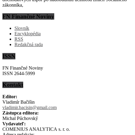
zákonníka,
FN Finančné Noviny
Slovník
Encyklopédia
RSS
Redakčná rada
ISSN
FN Finančné Noviny
ISSN 2644-5999
Kontakt
Editor:
Vladimír Bačišin
vladimir.bacisin@gmail.com
Zástupca editora:
Michal Púchovský
Vydavateľ:
COMENIUS ANALYTICA s. r. o.
Adresa redakcie: