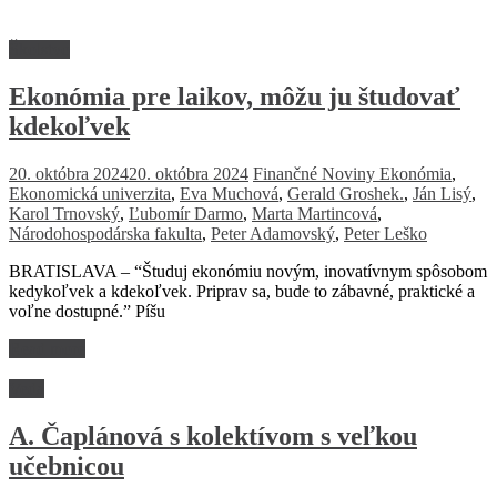
Školstvo
Ekonómia pre laikov, môžu ju študovať
kdekoľvek
20. októbra 2024
20. októbra 2024
Finančné Noviny
Ekonómia
,
Ekonomická univerzita
,
Eva Muchová
,
Gerald Groshek.
,
Ján Lisý
,
Karol Trnovský
,
Ľubomír Darmo
,
Marta Martincová
,
Národohospodárska fakulta
,
Peter Adamovský
,
Peter Leško
BRATISLAVA – “Študuj ekonómiu novým, inovatívnym spôsobom
kedykoľvek a kdekoľvek. Priprav sa, bude to zábavné, praktické a
voľne dostupné.” Píšu
Read more
Veda
A. Čaplánová s kolektívom s veľkou
učebnicou