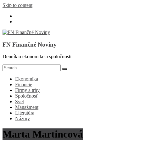
Skip to content
FN Finančné Noviny
Denník o ekonomike a spoločnosti
Ekonomika
Financie
Firmy a trhy
Spoločnosť
Svet
Manažment
Literatúra
Názory
Marta Martincová