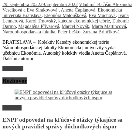
29. septembra 2022
29. septembra 2022
Vladimír Bačišin
Alexandra
Veselková a Eva Sirakovová.
,
Anetta Čaplánová
,
Ekonomická
univerzita Bratislava
,
Eleonóra Matoušková
,
Eva Muchová
,
Ivana
Lennerová
,
Karol Trnovský
,
katedra ekonomickej teórie
,
Ľubomír
Darmo
,
Magdaléna Přívarová
,
Marcel Novák
,
Marta Martincová
,
Národohospodárska fakulta
,
Peter Leško
,
Zuzana Brinčíková
BRATISLAVA – Kolektív Katedry ekonomickej teórie
Národohospodárskej fakulty Ekonomickej univerzity vydal
učebnicu Ekonómia. Autorský kolektív viedla Anetta Čaplánová.
Ďalšími autormi
Read more
Rozhovor
Rozhovor
ENPF odpovedal na kľúčové otázky týkajúce sa
nových pravidiel správy dôchodkových úspor