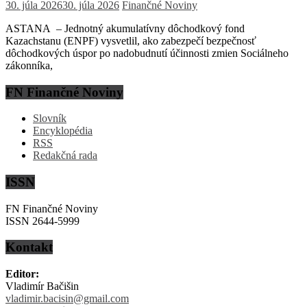
30. júla 2026
30. júla 2026
Finančné Noviny
ASTANA – Jednotný akumulatívny dôchodkový fond
Kazachstanu (ENPF) vysvetlil, ako zabezpečí bezpečnosť
dôchodkových úspor po nadobudnutí účinnosti zmien Sociálneho
zákonníka,
FN Finančné Noviny
Slovník
Encyklopédia
RSS
Redakčná rada
ISSN
FN Finančné Noviny
ISSN 2644-5999
Kontakt
Editor:
Vladimír Bačišin
vladimir.bacisin@gmail.com