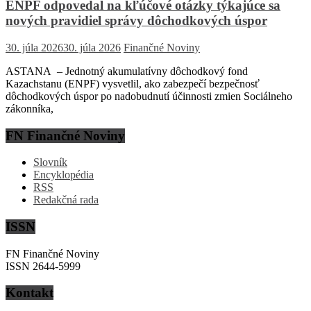
ENPF odpovedal na kľúčové otázky týkajúce sa
nových pravidiel správy dôchodkových úspor
30. júla 2026
30. júla 2026
Finančné Noviny
ASTANA – Jednotný akumulatívny dôchodkový fond
Kazachstanu (ENPF) vysvetlil, ako zabezpečí bezpečnosť
dôchodkových úspor po nadobudnutí účinnosti zmien Sociálneho
zákonníka,
FN Finančné Noviny
Slovník
Encyklopédia
RSS
Redakčná rada
ISSN
FN Finančné Noviny
ISSN 2644-5999
Kontakt