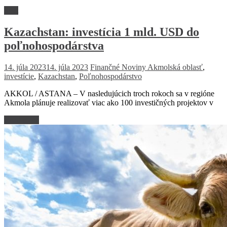
Svet
Kazachstan: investícia 1 mld. USD do
poľnohospodárstva
14. júla 2023
14. júla 2023
Finančné Noviny
Akmolská oblasť
,
investície
,
Kazachstan
,
Poľnohospodárstvo
AKKOL / ASTANA – V nasledujúcich troch rokoch sa v regióne
Akmola plánuje realizovať viac ako 100 investičných projektov v
Read more