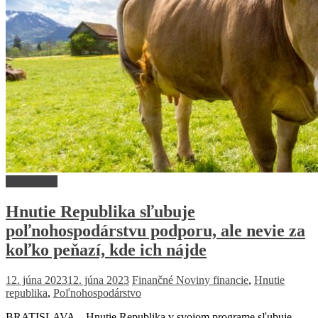
Ekonomika
Hnutie Republika sľubuje
poľnohospodárstvu podporu, ale nevie za
koľko peňazí, kde ich nájde
12. júna 2023
12. júna 2023
Finančné Noviny
financie
,
Hnutie
republika
,
Poľnohospodárstvo
BRATISLAVA – Hnutie Republika v svojom programe sľubuje