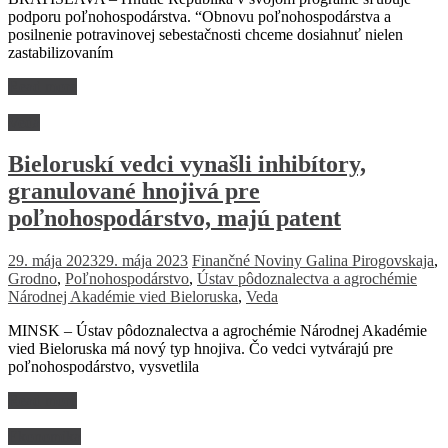
podporu poľnohospodárstva. “Obnovu poľnohospodárstva a
posilnenie potravinovej sebestačnosti chceme dosiahnuť nielen
zastabilizovaním
Read more
Veda
Bieloruskí vedci vynašli inhibítory,
granulované hnojivá pre
poľnohospodárstvo, majú patent
29. mája 2023
29. mája 2023
Finančné Noviny
Galina Pirogovskaja
,
Grodno
,
Poľnohospodárstvo
,
Ústav pôdoznalectva a agrochémie
Národnej Akadémie vied Bieloruska
,
Veda
MINSK – Ústav pôdoznalectva a agrochémie Národnej Akadémie
vied Bieloruska má nový typ hnojiva. Čo vedci vytvárajú pre
poľnohospodárstvo, vysvetlila
Read more
Ekonomika