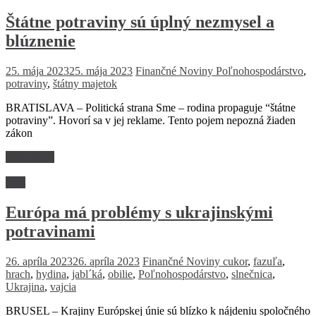
Štátne potraviny sú úplný nezmysel a
blúznenie
25. mája 2023
25. mája 2023
Finančné Noviny
Poľnohospodárstvo
,
potraviny
,
štátny majetok
BRATISLAVA – Politická strana Sme – rodina propaguje “štátne
potraviny”. Hovorí sa v jej reklame. Tento pojem nepozná žiaden
zákon
Read more
Svet
Európa má problémy s ukrajinskými
potravinami
26. apríla 2023
26. apríla 2023
Finančné Noviny
cukor
,
fazuľa
,
hrach
,
hydina
,
jabl´ká
,
obilie
,
Poľnohospodárstvo
,
slnečnica
,
Ukrajina
,
vajcia
BRUSEL – Krajiny Európskej únie sú blízko k nájdeniu spoločného