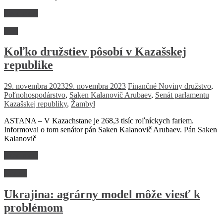
Read more
Svet
Koľko družstiev pôsobí v Kazašskej
republike
29. novembra 2023
29. novembra 2023
Finančné Noviny
družstvo
,
Poľnohospodárstvo
,
Saken Kalanovič Arubaev
,
Senát parlamentu
Kazašskej republiky
,
Žambyl
ASTANA – V Kazachstane je 268,3 tisíc roľníckych fariem.
Informoval o tom senátor pán Saken Kalanovič Arubaev. Pán Saken
Kalanovič
Read more
Názory
Ukrajina: agrárny model môže viesť k
problémom