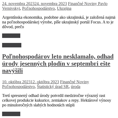
24. novembra 2023
24. novembra 2023
Finančné Noviny
Pavlo
Vernivskyi
,
Poľnohospodárstvo
,
Ukrajina
Argentínska ekonomika, podobne ako ukrajinská, je založená najmä
na poľnohospodárskej výrobe, píše ukrajinský portál Focus. A to je
dôvod, prečo
Read more
Ekonomika
Poľnohospodárov leto nesklamalo, odhad
úrody jesenných plodín v septembri ešte
navýšili
10. októbra 2023
12. októbra 2023
Finančné Noviny
Poľnohospodárstvo
,
Štatistický úrad SR
,
úroda
Tretí spresnený odhad úrody potvrdil medziročne výrazný rast
celkovej produkcie kukurice, zemiakov a repy. Hektárové výnosy
po minuloročných slabých hodnotách stúpli
Read more