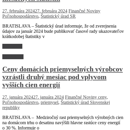
27. februára 2024
27. februára 2024
Finančné Noviny
Poľnohospodárstvo
,
Štatistický úrad SR
BRATISLAVA – Štatistický úrad informuje, že od zverejnenia
údajov za január 2024 bude publikovať časové rady ukazovateľov
krátkodobej štatistiky v
Read more
Ekonomika
Ceny domácich priemyselných výrobcov
vzrástli druhý mesiac pod vplyvom
vyšších cien energií
27. januára 2024
27. januára 2024
Finančné Noviny
ceny
,
Poľnohospodárstvo
,
priemysel
,
Štatistický úrad Slovenskej
republiky
BRATISLAVA – Medziročný rast priemyselných výrobných cien
na domácom trhu o desatinu navýšili hlavne rastúce ceny energií
o 30 %. Informuje o