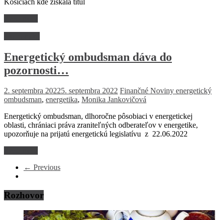
Košiciach kde získala titul
Read more
Ekonomika
Energetický ombudsman dáva do
pozornosti…
2. septembra 2022
5. septembra 2022
Finančné Noviny
energetický
ombudsman
,
energetika
,
Monika Jankovičová
Energetický ombudsman, dlhoročne pôsobiaci v energetickej
oblasti, chrániaci práva zraniteľných odberateľov v energetike,
upozorňuje na prijatú energetickú legislatívu z 22.06.2022
Read more
← Previous
Rozhovor