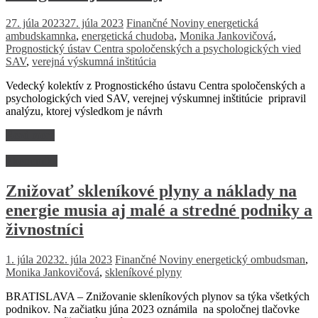
27. júla 2023
27. júla 2023
Finančné Noviny
energetická
ambudskamnka
,
energetická chudoba
,
Monika Jankovičová
,
Prognostický ústav Centra spoločenských a psychologických vied
SAV
,
verejná výskumná inštitúcia
Vedecký kolektív z Prognostického ústavu Centra spoločenských a
psychologických vied SAV, verejnej výskumnej inštitúcie pripravil
analýzu, ktorej výsledkom je návrh
Read more
Ekonomika
Znižovať skleníkové plyny a náklady na
energie musia aj malé a stredné podniky a
živnostníci
1. júla 2023
2. júla 2023
Finančné Noviny
energetický ombudsman
,
Monika Jankovičová
,
skleníkové plyny
BRATISLAVA – Znižovanie skleníkových plynov sa týka všetkých
podnikov. Na začiatku júna 2023 oznámila na spoločnej tlačovke