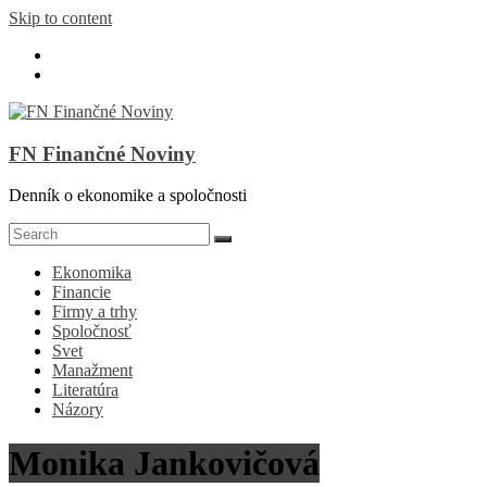
Skip to content
FN Finančné Noviny
Denník o ekonomike a spoločnosti
Ekonomika
Financie
Firmy a trhy
Spoločnosť
Svet
Manažment
Literatúra
Názory
Monika Jankovičová