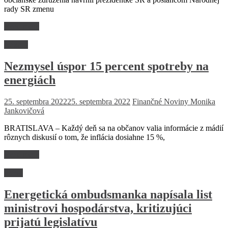
rady SR zmenu
Read more
Názory
Nezmysel úspor 15 percent spotreby na
energiách
25. septembra 2022
25. septembra 2022
Finančné Noviny
Monika
Jankovičová
BRATISLAVA – Každý deň sa na občanov valia informácie z mádií
rôznych diskusií o tom, že inflácia dosiahne 15 %,
Read more
Právo
Energetická ombudsmanka napísala list
ministrovi hospodárstva, kritizujúci
prijatú legislatívu