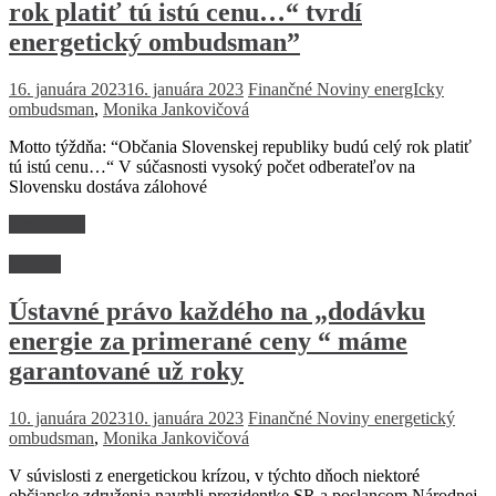
rok platiť tú istú cenu…“ tvrdí
energetický ombudsman”
16. januára 2023
16. januára 2023
Finančné Noviny
energIcky
ombudsman
,
Monika Jankovičová
Motto týždňa: “Občania Slovenskej republiky budú celý rok platiť
tú istú cenu…“ V súčasnosti vysoký počet odberateľov na
Slovensku dostáva zálohové
Read more
Názory
Ústavné právo každého na „dodávku
energie za primerané ceny “ máme
garantované už roky
10. januára 2023
10. januára 2023
Finančné Noviny
energetický
ombudsman
,
Monika Jankovičová
V súvislosti z energetickou krízou, v týchto dňoch niektoré
občianske združenia navrhli prezidentke SR a poslancom Národnej