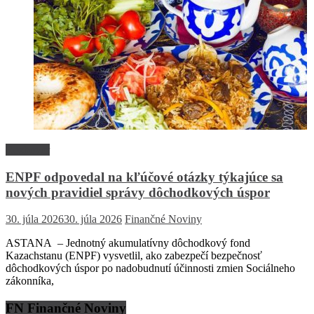
Rozhovor
ENPF odpovedal na kľúčové otázky týkajúce sa
nových pravidiel správy dôchodkových úspor
30. júla 2026
30. júla 2026
Finančné Noviny
ASTANA – Jednotný akumulatívny dôchodkový fond
Kazachstanu (ENPF) vysvetlil, ako zabezpečí bezpečnosť
dôchodkových úspor po nadobudnutí účinnosti zmien Sociálneho
zákonníka,
FN Finančné Noviny