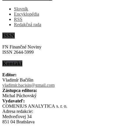
Slovník
Encyklopédia
RSS
Redakčná rada
ISSN
FN Finančné Noviny
ISSN 2644-5999
Kontakt
Editor:
Vladimír Bačišin
vladimir.bacisin@gmail.com
Zástupca editora:
Michal Púchovský
Vydavateľ:
COMENIUS ANALYTICA s. r. o.
Adresa redakcie:
Medveďovej 34
851 04 Bratislava