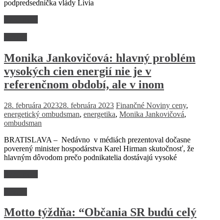
podpredsedníčka vlády Lívia
Read more
Názory
Monika Jankovičová: hlavný problém
vysokých cien energií nie je v
referenčnom období, ale v inom
28. februára 2023
28. februára 2023
Finančné Noviny
ceny
,
energetický ombudsman
,
energetika
,
Monika Jankovičová
,
ombudsman
BRATISLAVA – Nedávno v médiách prezentoval dočasne
poverený minister hospodárstva Karel Hirman skutočnosť, že
hlavným dôvodom prečo podnikatelia dostávajú vysoké
Read more
Názory
Motto týždňa: “Občania SR budú celý