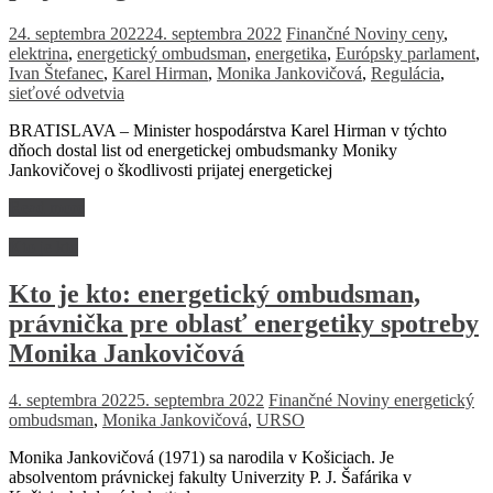
24. septembra 2022
24. septembra 2022
Finančné Noviny
ceny
,
elektrina
,
energetický ombudsman
,
energetika
,
Európsky parlament
,
Ivan Štefanec
,
Karel Hirman
,
Monika Jankovičová
,
Regulácia
,
sieťové odvetvia
BRATISLAVA – Minister hospodárstva Karel Hirman v týchto
dňoch dostal list od energetickej ombudsmanky Moniky
Jankovičovej o škodlivosti prijatej energetickej
Read more
Kto je kto
Kto je kto: energetický ombudsman,
právnička pre oblasť energetiky spotreby
Monika Jankovičová
4. septembra 2022
5. septembra 2022
Finančné Noviny
energetický
ombudsman
,
Monika Jankovičová
,
URSO
Monika Jankovičová (1971) sa narodila v Košiciach. Je
absolventom právnickej fakulty Univerzity P. J. Šafárika v