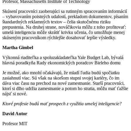
Profesor, Massachusetts Institute of Technology
Skúsení pracovníci zaoberajúci sa rutinným spracovaním informácií
– vybavovaním poistných udalostí, prekladom dokumentov, písaním
štandardných reklamných textov – čelia skutočnému riziku
prepustenia. Na druhej strane, nováčikovia môžu z toho profitovať:
umelá inteligencia môže skrátiť krivku učenia, čo umožňuje menej
skúseným pracovníkom rýchlejšie dosahovať lepšie výsledky.
Martha Gimbel
Výkonná riaditeľka a spoluzakladateľka Yale Budget Lab, bývalá
hlavná poradkyňa Rady ekonomických poradcov Bieleho domu
Je možné, ako mnohí očakávajú, že mladí ľudia budú spočiatku
zasiahnutí viac. Sú však na skoršom stupni svojej kariéry, čo im
dáva viac času na prechod na nové zamestnanie. Starší pracovníci,
ktorí si dlho udržia zamestnanie a potom ho stratia, môžu mať ťažšie
nájsť si nové.
Ktoré profesie budú mať prospech z využitia umelej inteligencie?
David Autor
Profesor MIT