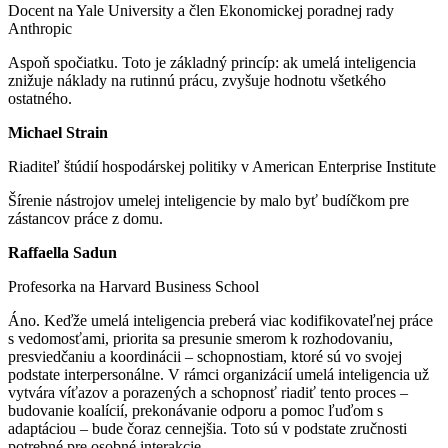
Docent na Yale University a člen Ekonomickej poradnej rady
Anthropic
Aspoň spočiatku. Toto je základný princíp: ak umelá inteligencia
znižuje náklady na rutinnú prácu, zvyšuje hodnotu všetkého
ostatného.
Michael Strain
Riaditeľ štúdií hospodárskej politiky v American Enterprise Institute
Šírenie nástrojov umelej inteligencie by malo byť budíčkom pre
zástancov práce z domu.
Raffaella Sadun
Profesorka na Harvard Business School
Áno. Keďže umelá inteligencia preberá viac kodifikovateľnej práce
s vedomosťami, priorita sa presunie smerom k rozhodovaniu,
presviedčaniu a koordinácii – schopnostiam, ktoré sú vo svojej
podstate interpersonálne. V rámci organizácií umelá inteligencia už
vytvára víťazov a porazených a schopnosť riadiť tento proces –
budovanie koalícií, prekonávanie odporu a pomoc ľuďom s
adaptáciou – bude čoraz cennejšia. Toto sú v podstate zručnosti
potrebné pre osobné interakcie.