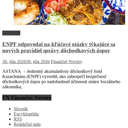
Rozhovor
ENPF odpovedal na kľúčové otázky týkajúce sa
nových pravidiel správy dôchodkových úspor
30. júla 2026
30. júla 2026
Finančné Noviny
ASTANA – Jednotný akumulatívny dôchodkový fond
Kazachstanu (ENPF) vysvetlil, ako zabezpečí bezpečnosť
dôchodkových úspor po nadobudnutí účinnosti zmien Sociálneho
zákonníka,
FN Finančné Noviny
Slovník
Encyklopédia
RSS
Redakčná rada