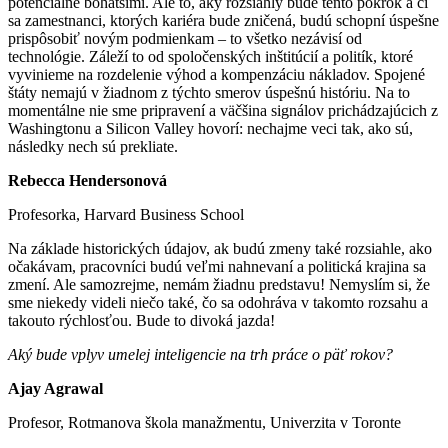
potenciálne bohatšími. Ale to, aký rozsiahly bude tento pokrok a či
sa zamestnanci, ktorých kariéra bude zničená, budú schopní úspešne
prispôsobiť novým podmienkam – to všetko nezávisí od
technológie. Záleží to od spoločenských inštitúcií a politík, ktoré
vyvinieme na rozdelenie výhod a kompenzáciu nákladov. Spojené
štáty nemajú v žiadnom z týchto smerov úspešnú históriu. Na to
momentálne nie sme pripravení a väčšina signálov prichádzajúcich z
Washingtonu a Silicon Valley hovorí: nechajme veci tak, ako sú,
následky nech sú prekliate.
Rebecca Hendersonová
Profesorka, Harvard Business School
Na základe historických údajov, ak budú zmeny také rozsiahle, ako
očakávam, pracovníci budú veľmi nahnevaní a politická krajina sa
zmení. Ale samozrejme, nemám žiadnu predstavu! Nemyslím si, že
sme niekedy videli niečo také, čo sa odohráva v takomto rozsahu a
takouto rýchlosťou. Bude to divoká jazda!
Aký bude vplyv umelej inteligencie na trh práce o päť rokov?
Ajay Agrawal
Profesor, Rotmanova škola manažmentu, Univerzita v Toronte