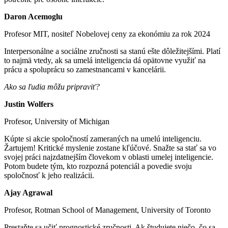
Daron Acemoglu
Profesor MIT, nositeľ Nobelovej ceny za ekonómiu za rok 2024
Interpersonálne a sociálne zručnosti sa stanú ešte dôležitejšími. Platí
to najmä vtedy, ak sa umelá inteligencia dá opätovne využiť na
prácu a spoluprácu so zamestnancami v kancelárii.
Ako sa ľudia môžu pripraviť?
Justin Wolfers
Profesor, University of Michigan
Kúpte si akcie spoločností zameraných na umelú inteligenciu.
Žartujem! Kritické myslenie zostane kľúčové. Snažte sa stať sa vo
svojej práci najzdatnejším človekom v oblasti umelej inteligencie.
Potom budete tým, kto rozpozná potenciál a povedie svoju
spoločnosť k jeho realizácii.
Ajay Agrawal
Profesor, Rotman School of Management, University of Toronto
Prestaňte sa učiť prognostické zručnosti. Ak študujete niečo, čo sa