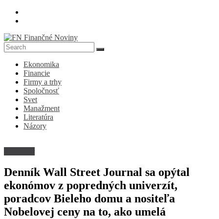
Skip
to
content
FN
Ekonomika
Finančné
Financie
Noviny
Firmy a trhy
Spoločnosť
Denník
Svet
o
Manažment
ekonomike
Literatúra
a
Názory
spoločnosti
Rozhovor
Denník Wall Street Journal sa opýtal
ekonómov z popredných univerzít,
poradcov Bieleho domu a nositeľa
Nobelovej ceny na to, ako umelá