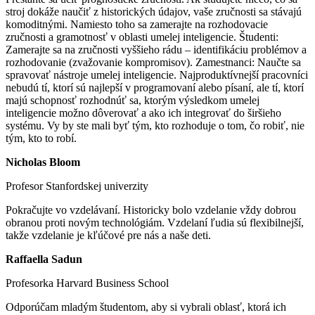
stroj dokáže naučiť z historických údajov, vaše zručnosti sa stávajú
komoditnými. Namiesto toho sa zamerajte na rozhodovacie
zručnosti a gramotnosť v oblasti umelej inteligencie. Študenti:
Zamerajte sa na zručnosti vyššieho rádu – identifikáciu problémov a
rozhodovanie (zvažovanie kompromisov). Zamestnanci: Naučte sa
spravovať nástroje umelej inteligencie. Najproduktívnejší pracovníci
nebudú tí, ktorí sú najlepší v programovaní alebo písaní, ale tí, ktorí
majú schopnosť rozhodnúť sa, ktorým výsledkom umelej
inteligencie možno dôverovať a ako ich integrovať do širšieho
systému. Vy by ste mali byť tým, kto rozhoduje o tom, čo robiť, nie
tým, kto to robí.
Nicholas Bloom
Profesor Stanfordskej univerzity
Pokračujte vo vzdelávaní. Historicky bolo vzdelanie vždy dobrou
obranou proti novým technológiám. Vzdelaní ľudia sú flexibilnejší,
takže vzdelanie je kľúčové pre nás a naše deti.
Raffaella Sadun
Profesorka Harvard Business School
Odporúčam mladým študentom, aby si vybrali oblasť, ktorá ich