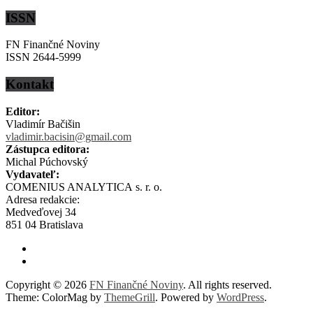
ISSN
FN Finančné Noviny
ISSN 2644-5999
Kontakt
Editor:
Vladimír Bačišin
vladimir.bacisin@gmail.com
Zástupca editora:
Michal Púchovský
Vydavateľ:
COMENIUS ANALYTICA s. r. o.
Adresa redakcie:
Medveďovej 34
851 04 Bratislava
Copyright © 2026
FN Finančné Noviny
. All rights reserved.
Theme: ColorMag by
ThemeGrill
. Powered by
WordPress
.