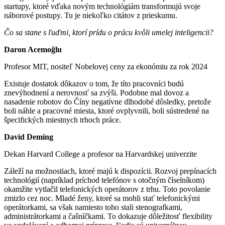
startupy, ktoré vďaka novým technológiám transformujú svoje
náborové postupy. Tu je niekoľko citátov z prieskumu.
Čo sa stane s ľuďmi, ktorí prídu o prácu kvôli umelej inteligencii?
Daron Acemoğlu
Profesor MIT, nositeľ Nobelovej ceny za ekonómiu za rok 2024
Existuje dostatok dôkazov o tom, že títo pracovníci budú
znevýhodnení a nerovnosť sa zvýši. Podobne mal dovoz a
nasadenie robotov do Číny negatívne dlhodobé dôsledky, pretože
boli náhle a pracovné miesta, ktoré ovplyvnili, boli sústredené na
špecifických miestnych trhoch práce.
David Deming
Dekan Harvard College a profesor na Harvardskej univerzite
Záleží na možnostiach, ktoré majú k dispozícii. Rozvoj prepínacích
technológií (napríklad príchod telefónov s otočným číselníkom)
okamžite vytlačil telefonických operátorov z trhu. Toto povolanie
zmizlo cez noc. Mladé ženy, ktoré sa mohli stať telefonickými
operátorkami, sa však namiesto toho stali stenografkami,
administrátorkami a čašníčkami. To dokazuje dôležitosť flexibility