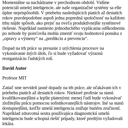
Momentálne sa nachádzame v prechodnom období. Vidíme
potenciál umelej inteligencie, ale naše organizačné systémy sa ešte
úplne neprispôsobili. V priebehu nasledujúcich piatich až desiatich
rokov pravdepodobne aspoň jedna popredná spoločnosť na každom
trhu nájde spôsob, ako prejsť na oveľa produktívnejšie systémové
riešenie. Napríklad namiesto jednoduchého vyplácania odškodnenia
po nehode by poisťovňa mohla zmeniť svoju hodnotovú ponuku z
„opravy a výmeny“ na „predikciu a prevenciu“.
Dopad na trh práce sa presunie z urýchlenia procesov na
vykonávanie iných úloh, čo si bude vyžadovať výraznú
reorganizáciu ľudských rolí.
David Autor
Profesor MIT
Zatiaľ sme nevideli jasné dopady na trh práce, ale očakávam ich v
priebehu piatich až desiatich rokov. Niektoré profesie sa stanú
kvalifikovanejšími a lepšie platenými: menej ľudí bude vykonávať
zložitejšiu prácu pomocou sofistikovanejších nástrojov. Iné sa stanú
dostupnejšími, keďže umelá inteligencia znižuje bariéru zručností.
Napríklad zdravotná sestra používajúca diagnostickú umelú
inteligenciu bude schopná riešiť prípady, ktoré predtým vyžadovali
lekára.