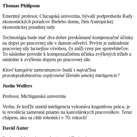
Thomas Philipson
Emeritný profesor, Chicagská univerzita, bývalý podpredseda Rady
ekonomických poradcov Bieleho domu, člen Antropickej
ekonomickej poradnej rady
Technológia bude mať dva dobre preskúmané kompenzačné účinky
na dopyt po pracovnej sile v danom odvetví. Prvým je nahradenie
pracovnej sily lacnejšou výrobou, čo zníži ceny pre spotrebiteľov.
To následne povedie k kompenzačnému účinku zvýšených tržieb a
následne k zvýšeniu dopytu po pracovnej sile.
Ktoré kategórie zamestnancov budú s najväčšou
pravdepodobnosťou ovplyvnené šírením umelej inteligencie?
Justin Wolfers
Profesor, Michiganská univerzita
Verím, že keďže umelá inteligencia vykonáva kognitívnu prácu, je
to revolúcia zameraná priamo na kancelárskych pracovníkov. Teraz
chápem, ako sa cítili robotníci v 70. rokoch!
David Autor