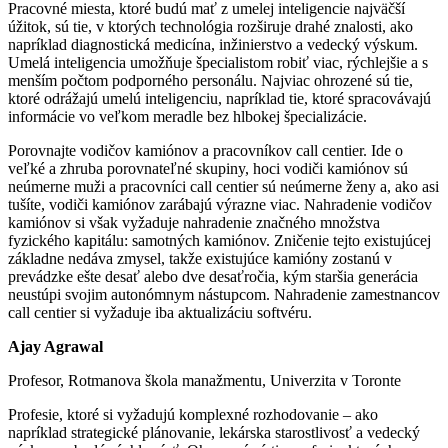
Pracovné miesta, ktoré budú mať z umelej inteligencie najväčší
úžitok, sú tie, v ktorých technológia rozširuje drahé znalosti, ako
napríklad diagnostická medicína, inžinierstvo a vedecký výskum.
Umelá inteligencia umožňuje špecialistom robiť viac, rýchlejšie a s
menším počtom podporného personálu. Najviac ohrozené sú tie,
ktoré odrážajú umelú inteligenciu, napríklad tie, ktoré spracovávajú
informácie vo veľkom meradle bez hlbokej špecializácie.
Porovnajte vodičov kamiónov a pracovníkov call centier. Ide o
veľké a zhruba porovnateľné skupiny, hoci vodiči kamiónov sú
neúmerne muži a pracovníci call centier sú neúmerne ženy a, ako asi
tušíte, vodiči kamiónov zarábajú výrazne viac. Nahradenie vodičov
kamiónov si však vyžaduje nahradenie značného množstva
fyzického kapitálu: samotných kamiónov. Zničenie tejto existujúcej
základne nedáva zmysel, takže existujúce kamióny zostanú v
prevádzke ešte desať alebo dve desaťročia, kým staršia generácia
neustúpi svojim autonómnym nástupcom. Nahradenie zamestnancov
call centier si vyžaduje iba aktualizáciu softvéru.
Ajay Agrawal
Profesor, Rotmanova škola manažmentu, Univerzita v Toronte
Profesie, ktoré si vyžadujú komplexné rozhodovanie – ako
napríklad strategické plánovanie, lekárska starostlivosť a vedecký