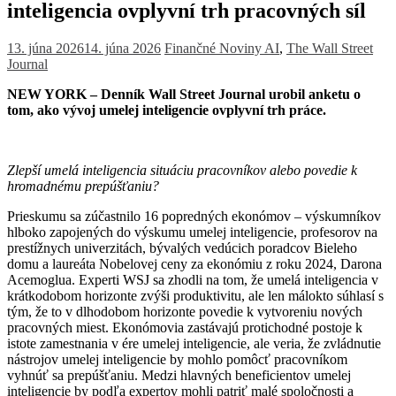
inteligencia ovplyvní trh pracovných síl
13. júna 2026
14. júna 2026
Finančné Noviny
AI
,
The Wall Street
Journal
NEW YORK – Denník Wall Street Journal urobil anketu o
tom, ako vývoj umelej inteligencie ovplyvní trh práce.
Zlepší umelá inteligencia situáciu pracovníkov alebo povedie k
hromadnému prepúšťaniu?
Prieskumu sa zúčastnilo 16 popredných ekonómov – výskumníkov
hlboko zapojených do výskumu umelej inteligencie, profesorov na
prestížnych univerzitách, bývalých vedúcich poradcov Bieleho
domu a laureáta Nobelovej ceny za ekonómiu z roku 2024, Darona
Acemoglua. Experti WSJ sa zhodli na tom, že umelá inteligencia v
krátkodobom horizonte zvýši produktivitu, ale len málokto súhlasí s
tým, že to v dlhodobom horizonte povedie k vytvoreniu nových
pracovných miest. Ekonómovia zastávajú protichodné postoje k
istote zamestnania v ére umelej inteligencie, ale veria, že zvládnutie
nástrojov umelej inteligencie by mohlo pomôcť pracovníkom
vyhnúť sa prepúšťaniu. Medzi hlavných beneficientov umelej
inteligencie by podľa expertov mohli patriť malé spoločnosti a