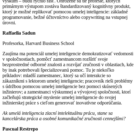
výskum – budú rýchlo rásť. Ohrozené sú tie profesie, ktorých
primárnym výstupom zostáva štandardizovaný kognitívny produkt,
ktorý je možné replikovať pomocou umelej inteligencie: základné
programovanie, bežné účtovníctvo alebo copywriting na vstupnej
úrovni.
Raffaella Sadun
Profesorka, Harvard Business School
Zaujíma ma potenciál umelej inteligencie demokratizovať vedomosti
v spoločnostiach, pomôcť zamestnancom rozšíriť svoje
bezprostredné odborné znalosti a rozvíjať zručnosti v oblastiach, kde
by inak potrebovali špecializovanú pomoc. Tu je niekoľko
príkladov: mladší zamestnanec, ktorý sa učí interakcie so
zákazníkmi s lektorom umelej inteligencie; pracovník rieši problémy
s údržbou pomocou umelej inteligencie bez pomoci skúsených
inžinierov; a zamestnanci výskumnej a vývojovej spoločnosti, ktorí
začleňujú strategické myslenie umelej inteligencie do svojej
inžinierskej práce s cieľom generovať inovatívne odporúčania.
Ak umelá inteligencia zlacní intelektuálnu prácu, stane sa
kancelárska práca a osobné komunikačné zručnosti cennejšími?
Pascual Restrepo