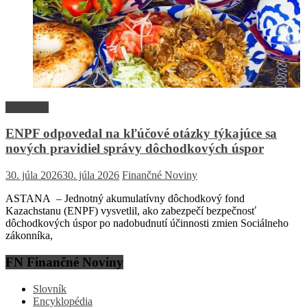
Rozhovor
ENPF odpovedal na kľúčové otázky týkajúce sa
nových pravidiel správy dôchodkových úspor
30. júla 2026
30. júla 2026
Finančné Noviny
ASTANA – Jednotný akumulatívny dôchodkový fond
Kazachstanu (ENPF) vysvetlil, ako zabezpečí bezpečnosť
dôchodkových úspor po nadobudnutí účinnosti zmien Sociálneho
zákonníka,
FN Finančné Noviny
Slovník
Encyklopédia