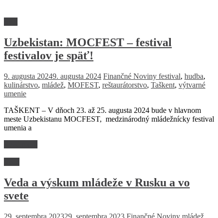
Svet
Uzbekistan: MOCFEST – festival
festivalov je späť!
9. augusta 2024
9. augusta 2024
Finančné Noviny
festival
,
hudba
,
kulinárstvo
,
mládež
,
MOFEST
,
reštaurátorstvo
,
Taškent
,
výtvarné
umenie
TAŠKENT – V dňoch 23. až 25. augusta 2024 bude v hlavnom
meste Uzbekistanu MOCFEST, medzinárodný mládežnícky festival
umenia a
Read more
Veda
Veda a výskum mládeže v Rusku a vo
svete
29. septembra 2023
29. septembra 2023
Finančné Noviny
mládež
,