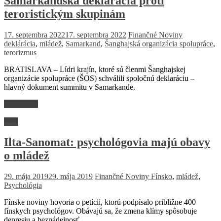
Samarkandská deklarácia proti
teroristickým skupinám
17. septembra 2022
17. septembra 2022
Finančné Noviny
deklárácia
,
mládež
,
Samarkand
,
Šanghajská organizácia spolupráce
,
terorizmus
BRATISLAVA – Lídri krajín, ktoré sú členmi Šanghajskej
organizácie spolupráce (ŠOS) schválili spoločnú deklaráciu –
hlavný dokument summitu v Samarkande.
Read more
Svet
Ilta-Sanomat: psychológovia majú obavy
o mládež
29. mája 2019
29. mája 2019
Finančné Noviny
Fínsko
,
mládež
,
Psychológia
Fínske noviny hovoria o petícii, ktorú podpísalo približne 400
fínskych psychológov. Obávajú sa, že zmena klímy spôsobuje
depresiu a beznádejnosť