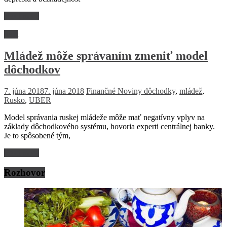
Read more
Svet
Mládež môže správaním zmeniť model
dôchodkov
7. júna 2018
7. júna 2018
Finančné Noviny
dôchodky
,
mládež
,
Rusko
,
UBER
Model správania ruskej mládeže môže mať negatívny vplyv na
základy dôchodkového systému, hovoria experti centrálnej banky.
Je to spôsobené tým,
Read more
Rozhovor