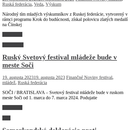
Ruská federácia
,
Veda
,
Výskum
Národný tím mladých výskumníkov z Ruskej federácie, vytvorený v
rámci programu Krok do budúcnosti, získal polovicu zlatých medailí
na Čínskej
Read more
Spoločnosť
Ruský Svetový festival mládeže bude v
meste Soči
19. augusta 2023
19. augusta 2023
Finančné Noviny
festival
,
mládež
,
Ruská federácia
SOČI / BRATISLAVA – Svetový festival mládeže bude v ruskom
meste Soči od 1. marca do 7. marca 2024. Podujatie
Read more
Svet