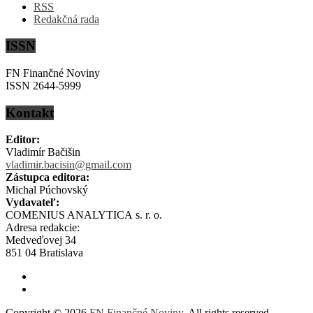
RSS
Redakčná rada
ISSN
FN Finančné Noviny
ISSN 2644-5999
Kontakt
Editor:
Vladimír Bačišin
vladimir.bacisin@gmail.com
Zástupca editora:
Michal Púchovský
Vydavateľ:
COMENIUS ANALYTICA s. r. o.
Adresa redakcie:
Medveďovej 34
851 04 Bratislava
Copyright © 2026
FN Finančné Noviny
. All rights reserved.