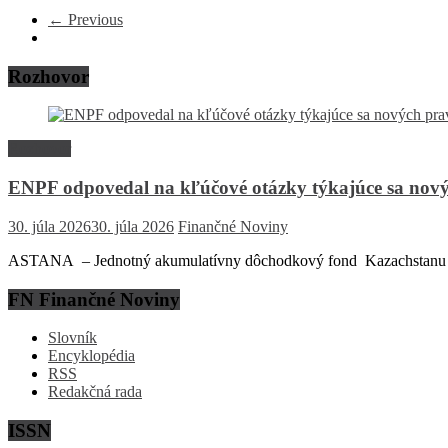
← Previous
Rozhovor
Rozhovor
ENPF odpovedal na kľúčové otázky týkajúce sa nový
30. júla 2026
30. júla 2026
Finančné Noviny
ASTANA – Jednotný akumulatívny dôchodkový fond Kazachstanu (EN
FN Finančné Noviny
Slovník
Encyklopédia
RSS
Redakčná rada
ISSN