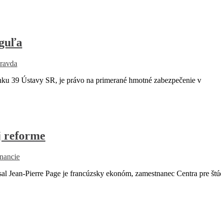
guľa
ravda
 39 Ústavy SR, je právo na primerané hmotné zabezpečenie v
j reforme
inancie
sal Jean-Pierre Page je francúzsky ekonóm, zamestnanec Centra pre š