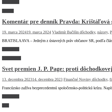
Read more
Názory
Komentár pre denník Pravda: Krištáľová 
19. marca 2024
19. marca 2024
Vladimír Bačišin
dôchodky
,
názory
,
P
BRATISLAAVA – Jedným z ústavných práv občanov SR, podľa článku
Read more
Dlhé čitanie
Svet premien J. P. Page: proti dôchodkove
13. decembra 2023
14. decembra 2023
Finančné Noviny
dôchodky
,
f
Francúzsko zažíva bezprecedentnú spoločensko-politickú krízu. Napí
Read more
Svet