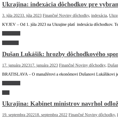
Ukrajina: indexácia dôchodkov pre vybran
3. júla 2023
3. júla 2023
Finančné Noviny
dôchodky
,
indexácia
,
Ukra
KYJEV – Od 1. júla 2023 na Ukrajine platí indexácia dôchodkov. Te
Read more
Rozhovor
Dušan Lukášik: hrozby dôchodkového spo
17. januára 2023
17. januára 2023
Finančné Noviny
dôchodky
,
Dušan
BRATISLAVA – O manažérovi a ekonómovi Dušanovi Lukášikovi je z
Read more
Svet
Ukrajina: Kabinet ministrov navrhol odlož
19. septembra 2022
18. septembra 2022
Finančné Noviny
dôchodky
,