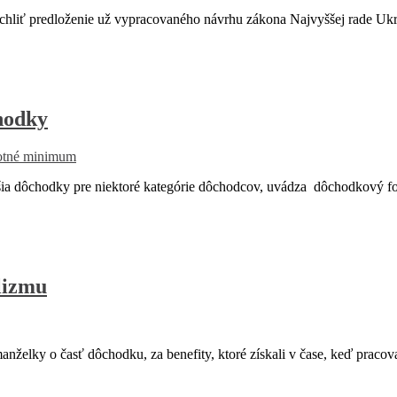
chliť predloženie už vypracovaného návrhu zákona Najvyššej rade Ukra
hodky
otné minimum
a dôchodky pre niektoré kategórie dôchodcov, uvádza dôchodkový f
lizmu
anželky o časť dôchodku, za benefity, ktoré získali v čase, keď pracov