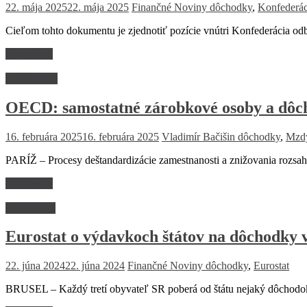
22. mája 2025
22. mája 2025
Finančné Noviny
dôchodky
,
Konfederác
Cieľom tohto dokumentu je zjednotiť pozície vnútri Konfederácia od
Read more
Dlhé čitanie
OECD: samostatné zárobkové osoby a dôc
16. februára 2025
16. februára 2025
Vladimír Bačišin
dôchodky
,
Mzd
PARÍŽ – Procesy deštandardizácie zamestnanosti a znižovania rozs
Read more
Ekonomika
Eurostat o výdavkoch štátov na dôchodky v 
22. júna 2024
22. júna 2024
Finančné Noviny
dôchodky
,
Eurostat
BRUSEL – Každý tretí obyvateľ SR poberá od štátu nejaký dôchodok 