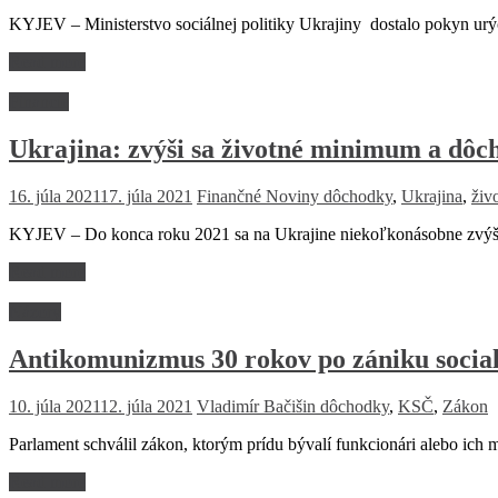
KYJEV – Ministerstvo sociálnej politiky Ukrajiny dostalo pokyn urý
Read more
Financie
Ukrajina: zvýši sa životné minimum a dôc
16. júla 2021
17. júla 2021
Finančné Noviny
dôchodky
,
Ukrajina
,
živ
KYJEV – Do konca roku 2021 sa na Ukrajine niekoľkonásobne zvýši
Read more
Názory
Antikomunizmus 30 rokov po zániku socia
10. júla 2021
12. júla 2021
Vladimír Bačišin
dôchodky
,
KSČ
,
Zákon
Parlament schválil zákon, ktorým prídu bývalí funkcionári alebo ich m
Read more