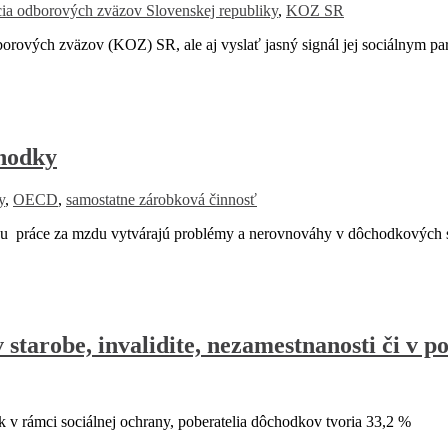
ia odborových zväzov Slovenskej republiky
,
KOZ SR
borových zväzov (KOZ) SR, ale aj vyslať jasný signál jej sociálnym pa
hodky
y
,
OECD
,
samostatne zárobková činnosť
ahu práce za mzdu vytvárajú problémy a nerovnováhy v dôchodkových
starobe, invalidite, nezamestnanosti či v po
v rámci sociálnej ochrany, poberatelia dôchodkov tvoria 33,2 %