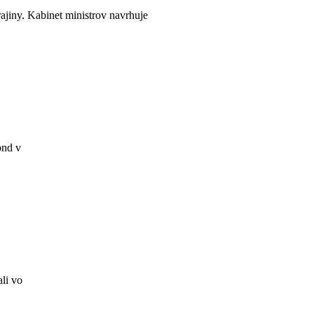
jiny. Kabinet ministrov navrhuje
ond v
ali vo