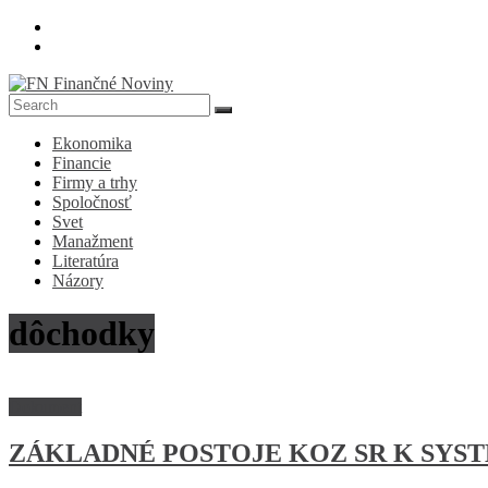
Skip
to
content
FN
Ekonomika
Finančné
Financie
Noviny
Firmy a trhy
Spoločnosť
Denník
Svet
o
Manažment
ekonomike
Literatúra
a
Názory
spoločnosti
dôchodky
Dokument
ZÁKLADNÉ POSTOJE KOZ SR K SYS