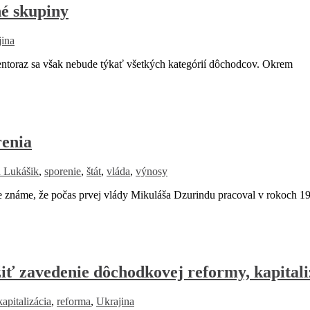
é skupiny
jina
ntoraz sa však nebude týkať všetkých kategórií dôchodcov. Okrem
renia
 Lukášik
,
sporenie
,
štát
,
vláda
,
výnosy
náme, že počas prvej vlády Mikuláša Dzurindu pracoval v rokoch 1
iť zavedenie dôchodkovej reformy, kapitali
kapitalizácia
,
reforma
,
Ukrajina