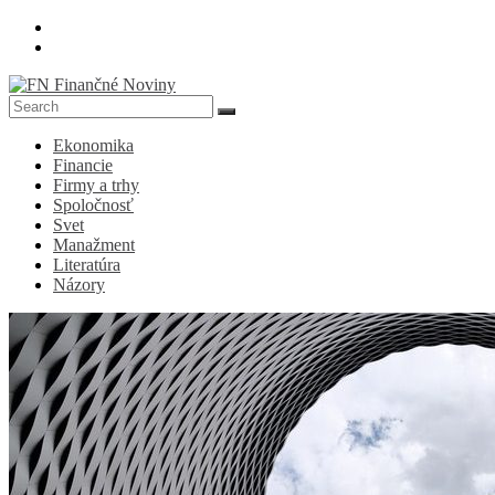
Skip
to
content
FN
Ekonomika
Finančné
Financie
Noviny
Firmy a trhy
Spoločnosť
Denník
Svet
o
Manažment
ekonomike
Literatúra
a
Názory
spoločnosti