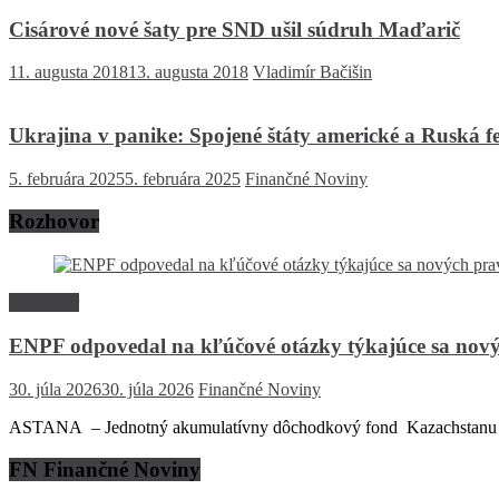
Cisárové nové šaty pre SND ušil súdruh Maďarič
11. augusta 2018
13. augusta 2018
Vladimír Bačišin
Ukrajina v panike: Spojené štáty americké a Ruská fe
5. februára 2025
5. februára 2025
Finančné Noviny
Rozhovor
Rozhovor
ENPF odpovedal na kľúčové otázky týkajúce sa nový
30. júla 2026
30. júla 2026
Finančné Noviny
ASTANA – Jednotný akumulatívny dôchodkový fond Kazachstanu (EN
FN Finančné Noviny