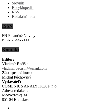
Slovník
Encyklopédia
RSS
Redakčná rada
ISSN
FN Finančné Noviny
ISSN 2644-5999
Kontakt
Editor:
Vladimír Bačišin
vladimir.bacisin@gmail.com
Zástupca editora:
Michal Púchovský
Vydavateľ:
COMENIUS ANALYTICA s. r. o.
Adresa redakcie:
Medveďovej 34
851 04 Bratislava