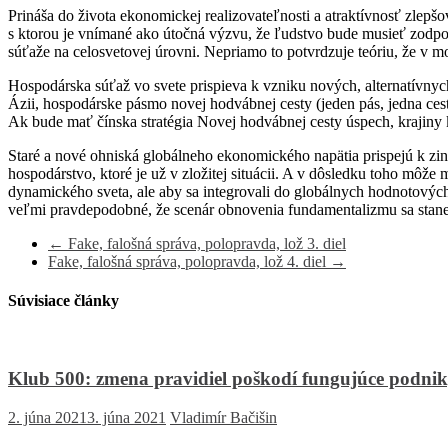
Prináša do života ekonomickej realizovateľnosti a atraktívnosť zlepšov
s ktorou je vnímané ako útočná výzvu, že ľudstvo bude musieť zodpo
súťaže na celosvetovej úrovni. Nepriamo to potvrdzuje teóriu, že v mod
Hospodárska súťaž vo svete prispieva k vzniku nových, alternatívnyc
Ázii, hospodárske pásmo novej hodvábnej cesty (jeden pás, jedna cest
Ak bude mať čínska stratégia Novej hodvábnej cesty úspech, krajiny k
Staré a nové ohniská globálneho ekonomického napätia prispejú k zin
hospodárstvo, ktoré je už v zložitej situácii. A v dôsledku toho môže
dynamického sveta, ale aby sa integrovali do globálnych hodnotovýc
veľmi pravdepodobné, že scenár obnovenia fundamentalizmu sa stan
←
Fake, falošná správa, polopravda, lož 3. diel
Fake, falošná správa, polopravda, lož 4. diel
→
Súvisiace články
Klub 500: zmena pravidiel poškodí fungujúce podni
2. júna 2021
3. júna 2021
Vladimír Bačišin