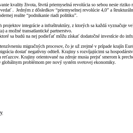
anie kvality života, štvrtá priemyselná revolúcia so sebou nesie riziko
vedať . Jedným z dôsledkov “priemyselnej revolúcie 4,0” a štrukturá
ernej realite “podnikanie riadi politiku”.
h projektov integrácie a infraštruktúry, z ktorých sa každá vyznačuje
a) a možné transatlantické partnerstvo.
toré sa budú na nej podieľať môžu získať dodatočné investície do infra
tenzívneniu migračných procesov, čo je už zrejmé v prípade krajín Eur
 migrácia dostať negatívny odtieň. Krajiny s rozvíjajúcimi sa hospodárs
h reťazcov. Krajiny orientované na zdroje musia prejsť smerom k prec
e globálnym problémom pre nový systém svetovej ekonomiky.
ky