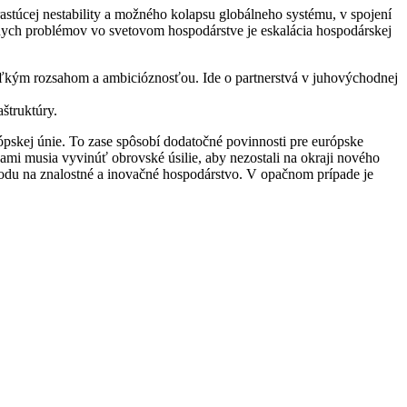
 rastúcej nestability a možného kolapsu globálneho systému, v spojení
lnych problémov vo svetovom hospodárstve je eskalácia hospodárskej
 veľkým rozsahom a ambicióznosťou. Ide o partnerstvá v juhovýchodnej
štruktúry.
ópskej únie. To zase spôsobí dodatočné povinnosti pre európske
tvami musia vyvinúť obrovské úsilie, aby nezostali na okraji nového
hodu na znalostné a inovačné hospodárstvo. V opačnom prípade je