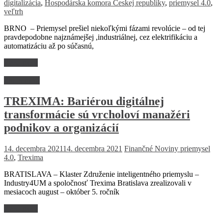
digitalizácia
,
Hospodárska komora Českej republiky
,
priemysel 4.0
,
veľtrh
BRNO – Priemysel prešiel niekoľkými fázami revolúcie – od tej
pravdepodobne najznámejšej ,industriálnej, cez elektrifikáciu a
automatizáciu až po súčasnú,
Read more
Ekonomika
TREXIMA: Bariérou digitálnej
transformácie sú vrcholoví manažéri
podnikov a organizácií
14. decembra 2021
14. decembra 2021
Finančné Noviny
priemysel
4.0
,
Trexima
BRATISLAVA – Klaster Združenie inteligentného priemyslu –
Industry4UM a spoločnosť Trexima Bratislava zrealizovali v
mesiacoch august – október 5. ročník
Read more