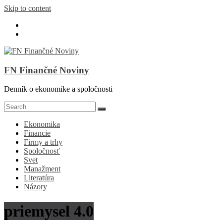
Skip to content
FN Finančné Noviny
Denník o ekonomike a spoločnosti
Ekonomika
Financie
Firmy a trhy
Spoločnosť
Svet
Manažment
Literatúra
Názory
priemysel 4.0