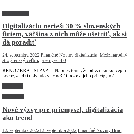
Informatizácia
Digitalizáciu nerieši 30 % slovenských
firiem, väčšina z nich môže ušetriť, ak si
dá poradiť
24. septembra 2022
Finančné Noviny
digitalizácia
,
Medzinárodný
strojárenský veľtrh
,
priemysel 4.0
BRNO / BRATISLAVA – Napriek tomu, že od vzniku konceptu
priemysel 4.0 uplynulo viac než 10 rokov, jeho princípy má
Read more
Ekonomika
Nové výzvy pre priemysel, digitalizácia
ako trend
12. septembra 2022
12. septembra 2022
Finančné Noviny
Brno
,