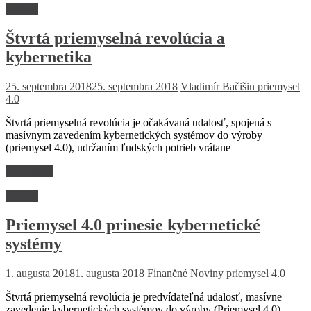
Názory
Štvrtá priemyselná revolúcia a
kybernetika
25. septembra 2018
25. septembra 2018
Vladimír Bačišin
priemysel
4.0
Štvrtá priemyselná revolúcia je očakávaná udalosť, spojená s
masívnym zavedením kybernetických systémov do výroby
(priemysel 4.0), udržaním ľudských potrieb vrátane
Read more
Názory
Priemysel 4.0 prinesie kybernetické
systémy
1. augusta 2018
1. augusta 2018
Finančné Noviny
priemysel 4.0
Štvrtá priemyselná revolúcia je predvídateľná udalosť, masívne
zavedenie kybernetických systémov do výroby (Priemysel 4.0) ,