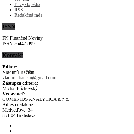
Encyklopédia
RSS
Redakčná rada
ISSN
FN Finančné Noviny
ISSN 2644-5999
Kontakt
Editor:
Vladimír Bačišin
vladimir.bacisin@gmail.com
Zástupca editora:
Michal Púchovský
Vydavateľ:
COMENIUS ANALYTICA s. r. o.
Adresa redakcie:
Medveďovej 34
851 04 Bratislava