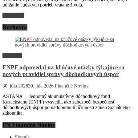
udržanie ľudských potrieb vrátane života,
Read more
Rozhovor
Rozhovor
ENPF odpovedal na kľúčové otázky týkajúce sa
nových pravidiel správy dôchodkových úspor
30. júla 2026
30. júla 2026
Finančné Noviny
ASTANA – Jednotný akumulatívny dôchodkový fond
Kazachstanu (ENPF) vysvetlil, ako zabezpečí bezpečnosť
dôchodkových úspor po nadobudnutí účinnosti zmien Sociálneho
zákonníka,
FN Finančné Noviny
Slovník