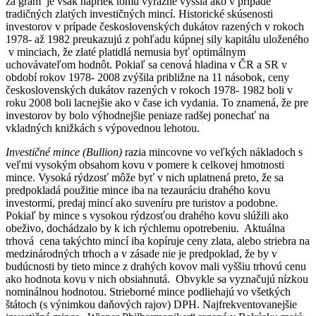
za gram je však napriek tomu výrazne vyššia ako v prípade
tradičných zlatých investičných mincí. Historické skúsenosti
investorov v prípade československých dukátov razených v rokoch
1978- až 1982 preukazujú z pohľadu kúpnej sily kapitálu uloženého
v minciach, že zlaté platidlá nemusia byť optimálnym
uchovávateľom hodnôt. Pokiaľ sa cenová hladina v ČR a SR v
období rokov 1978- 2008 zvýšila približne na 11 násobok, ceny
československých dukátov razených v rokoch 1978- 1982 boli v
roku 2008 boli lacnejšie ako v čase ich vydania. To znamená, že pre
investorov by bolo výhodnejšie peniaze radšej ponechať na
vkladných knižkách s výpovednou lehotou.
Investičné mince (Bullion)
razia mincovne vo veľkých nákladoch s
veľmi vysokým obsahom kovu v pomere k celkovej hmotnosti
mince. Vysoká rýdzosť môže byť v nich uplatnená preto, že sa
predpokladá použitie mince iba na tezauráciu drahého kovu
investormi, predaj mincí ako suveníru pre turistov a podobne.
Pokiaľ by mince s vysokou rýdzosťou drahého kovu slúžili ako
obeživo, dochádzalo by k ich rýchlemu opotrebeniu. Aktuálna
trhová cena takýchto mincí iba kopíruje ceny zlata, alebo striebra na
medzinárodných trhoch a v zásade nie je predpoklad, že by v
budúcnosti by tieto mince z drahých kovov mali vyššiu trhovú cenu
ako hodnota kovu v nich obsiahnutá. Obvykle sa vyznačujú nízkou
nominálnou hodnotou. Strieborné mince podliehajú vo všetkých
štátoch (s výnimkou daňových rajov) DPH. Najfrekventovanejšie