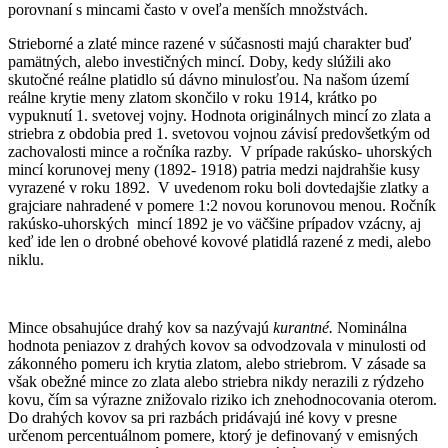
porovnaní s mincami často v oveľa menších množstvách.
Strieborné a zlaté mince razené v súčasnosti majú charakter buď
pamätných, alebo investičných mincí. Doby, kedy slúžili ako
skutočné reálne platidlo sú dávno minulosťou. Na našom území
reálne krytie meny zlatom skončilo v roku 1914, krátko po
vypuknutí 1. svetovej vojny. Hodnota originálnych mincí zo zlata a
striebra z obdobia pred 1. svetovou vojnou závisí predovšetkým od
zachovalosti mince a ročníka razby. V prípade rakúsko- uhorských
mincí korunovej meny (1892- 1918) patria medzi najdrahšie kusy
vyrazené v roku 1892. V uvedenom roku boli dovtedajšie zlatky a
grajciare nahradené v pomere 1:2 novou korunovou menou. Ročník
rakúsko-uhorských mincí 1892 je vo väčšine prípadov vzácny, aj
keď ide len o drobné obehové kovové platidlá razené z medi, alebo
niklu.
Mince obsahujúce drahý kov sa nazývajú
kurantné.
Nominálna
hodnota peniazov z drahých kovov sa odvodzovala v minulosti od
zákonného pomeru ich krytia zlatom, alebo striebrom. V zásade sa
však obežné mince zo zlata alebo striebra nikdy nerazili z rýdzeho
kovu, čím sa výrazne znižovalo riziko ich znehodnocovania oterom.
Do drahých kovov sa pri razbách pridávajú iné kovy v presne
určenom percentuálnom pomere, ktorý je definovaný v emisných