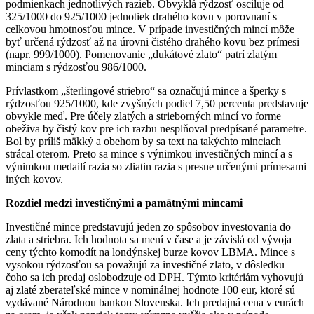
podmienkach jednotlivých razieb. Obvyklá rýdzosť osciluje od
325/1000 do 925/1000 jednotiek drahého kovu v porovnaní s
celkovou hmotnosťou mince. V prípade investičných mincí môže
byť určená rýdzosť až na úrovni čistého drahého kovu bez prímesi
(napr. 999/1000). Pomenovanie „dukátové zlato“ patrí zlatým
minciam s rýdzosťou 986/1000.
Prívlastkom „šterlingové striebro“ sa označujú mince a šperky s
rýdzosťou 925/1000, kde zvyšných podiel 7,50 percenta predstavuje
obvykle meď. Pre účely zlatých a strieborných mincí vo forme
obeživa by čistý kov pre ich razbu nesplňoval predpísané parametre.
Bol by príliš mäkký a obehom by sa text na takýchto minciach
strácal oterom. Preto sa mince s výnimkou investičných mincí a s
výnimkou medailí razia so zliatin razia s presne určenými prímesami
iných kovov.
Rozdiel medzi investičnými a pamätnými mincami
Investičné mince predstavujú jeden zo spôsobov investovania do
zlata a striebra. Ich hodnota sa mení v čase a je závislá od vývoja
ceny týchto komodít na londýnskej burze kovov LBMA. Mince s
vysokou rýdzosťou sa považujú za investičné zlato, v dôsledku
čoho sa ich predaj oslobodzuje od DPH. Týmto kritériám vyhovujú
aj zlaté zberateľské mince v nominálnej hodnote 100 eur, ktoré sú
vydávané Národnou bankou Slovenska. Ich predajná cena v eurách