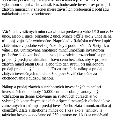
výbornom stupni zachovalosti. Rozhodovanie investorov preto pri
zlatých minciach v značnej miere závisí ich preferencií z pohľadu
nakladania s nimi v budúcnosti.
Väčšina investičných mincí zo zlata sa predáva o váhe 1/10 unce, ½
unce, alebo 1 unce, prípadne 2 uncí. Mince ťažšie ako 2 unce sa na
trhu objavujú skôr výnimočne. Napríklad v Rakúsku môžete kúpiť
zlaté mince v podobe veľkej čokolády s podobizňou Alžbety II. o
váhe 1 kg. Unifikovaná hmotnosť mincí umožňuje investorom
priebežne sledovať hodnotu svojej investície a rozhodnúť sa pre jej
prípadný predaj za aktuálnu trhovú cenu bez toho, aby v prípade
zlatých mincí platili DPH, alebo túto daň stratili pri následnom
predaji predmetných platidiel. To znamená, že nákup a predaj
zlatých investičných mincí možno považovať čiastočne za
obchodovanie s cudzou menou.
Nákup a predaj zlatých a strieborných investičných mincí pri
investíciách do hodnoty 15.000 eur na osobu je anonymný a
vzhľadom na denné kótovanie na svetových burzách aj vo
vybraných komerčných bankách a špecializovaných obchodníkov
zameraných na nákup a predaj investičného zlata a numizmatiku aj
okamžitý. Zlaté a strieborné mince od 1 ks ( ako aj tehličky z
takýchto kovov – zvyčajne od 250 gramov po 1 kg) sa predávajú