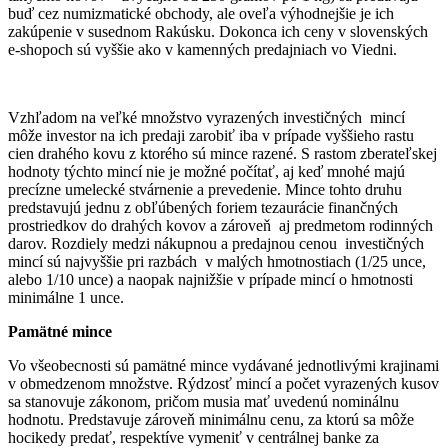
buď cez numizmatické obchody, ale oveľa výhodnejšie je ich
zakúpenie v susednom Rakúsku. Dokonca ich ceny v slovenských
e-shopoch sú vyššie ako v kamenných predajniach vo Viedni.
Vzhľadom na veľké množstvo vyrazených investičných mincí
môže investor na ich predaji zarobiť iba v prípade vyššieho rastu
cien drahého kovu z ktorého sú mince razené. S rastom zberateľskej
hodnoty týchto mincí nie je možné počítať, aj keď mnohé majú
precízne umelecké stvárnenie a prevedenie. Mince tohto druhu
predstavujú jednu z obľúbených foriem tezaurácie finančných
prostriedkov do drahých kovov a zároveň aj predmetom rodinných
darov. Rozdiely medzi nákupnou a predajnou cenou investičných
mincí sú najvyššie pri razbách v malých hmotnostiach (1/25 unce,
alebo 1/10 unce) a naopak najnižšie v prípade mincí o hmotnosti
minimálne 1 unce.
Pamätné mince
Vo všeobecnosti sú pamätné mince vydávané jednotlivými krajinami
v obmedzenom množstve. Rýdzosť mincí a počet vyrazených kusov
sa stanovuje zákonom, pričom musia mať uvedenú nominálnu
hodnotu. Predstavuje zároveň minimálnu cenu, za ktorú sa môže
hocikedy predať, respektíve vymeniť v centrálnej banke za