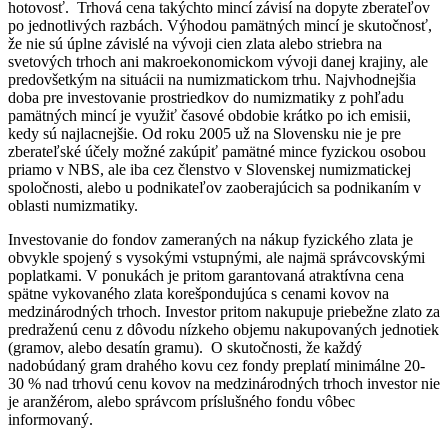
hotovosť. Trhová cena takýchto mincí závisí na dopyte zberateľov
po jednotlivých razbách. Výhodou pamätných mincí je skutočnosť,
že nie sú úplne závislé na vývoji cien zlata alebo striebra na
svetových trhoch ani makroekonomickom vývoji danej krajiny, ale
predovšetkým na situácii na numizmatickom trhu. Najvhodnejšia
doba pre investovanie prostriedkov do numizmatiky z pohľadu
pamätných mincí je využiť časové obdobie krátko po ich emisii,
kedy sú najlacnejšie. Od roku 2005 už na Slovensku nie je pre
zberateľské účely možné zakúpiť pamätné mince fyzickou osobou
priamo v NBS, ale iba cez členstvo v Slovenskej numizmatickej
spoločnosti, alebo u podnikateľov zaoberajúcich sa podnikaním v
oblasti numizmatiky.
Investovanie do fondov zameraných na nákup fyzického zlata je
obvykle spojený s vysokými vstupnými, ale najmä správcovskými
poplatkami. V ponukách je pritom garantovaná atraktívna cena
spätne vykovaného zlata korešpondujúca s cenami kovov na
medzinárodných trhoch. Investor pritom nakupuje priebežne zlato za
predraženú cenu z dôvodu nízkeho objemu nakupovaných jednotiek
(gramov, alebo desatín gramu). O skutočnosti, že každý
nadobúdaný gram drahého kovu cez fondy preplatí minimálne 20-
30 % nad trhovú cenu kovov na medzinárodných trhoch investor nie
je aranžérom, alebo správcom príslušného fondu vôbec
informovaný.