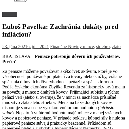
Investor
Ľuboš Pavelka: Zachránia dukáty pred
infláciou?
23. júna 2021
6. júla 2021
Finančné Noviny
mince
,
striebro
,
zlato
BRATISLAVA –
Peniaze potrebujú dôveru ich používateľov.
Prečo?
Za peniaze môžeme považovať akékoľvek aktívum, ktoré je vo
všeobecnosti používané pri platení za tovary alebo služby, vrátane
splácania dlhov. Ich dôveryhodnosť peňazí sa spája s formou.
Podľa českého ekonóma Zbyňka Revendu za historicky prvú menu
sa považujú mince z drahých kovov. Prijímajúci subjekt u týchto
peňazí verí (alebo si overuje), že v minci sa nachádza príslušné
množstvo zlata alebo striebra. Mena na báze drahých kovov
disponuje sama osebe vysokou vnútornou hodnotou
(intrinsic
value
). Nepatrnú vnútornú hodnotu majú mince z menej vzácnych
kovov a papierové peniaze. V prípade poklesu kúpnej sily k nule sa
papierové peniaze stávajú prakticky bezcenné. Príkladom sú
papierové platidlá z obdobia hyperinflácie v Nemecku(1923),