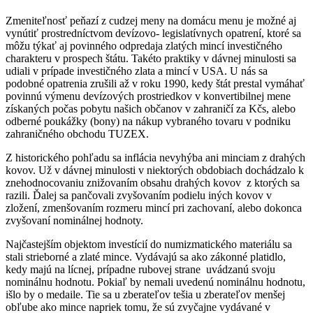
Zmeniteľnosť peňazí z cudzej meny na domácu menu je možné aj
vynútiť prostredníctvom devízovo- legislatívnych opatrení, ktoré sa
môžu týkať aj povinného odpredaja zlatých mincí investičného
charakteru v prospech štátu. Takéto praktiky v dávnej minulosti sa
udiali v prípade investičného zlata a mincí v USA. U nás sa
podobné opatrenia zrušili až v roku 1990, kedy štát prestal vymáhať
povinnú výmenu devízových prostriedkov v konvertibilnej mene
získaných počas pobytu našich občanov v zahraničí za Kčs, alebo
odberné poukážky (bony) na nákup vybraného tovaru v podniku
zahraničného obchodu TUZEX.
Z historického pohľadu sa inflácia nevyhýba ani minciam z drahých
kovov. Už v dávnej minulosti v niektorých obdobiach dochádzalo k
znehodnocovaniu znižovaním obsahu drahých kovov z ktorých sa
razili. Ďalej sa pančovali zvyšovaním podielu iných kovov v
zložení, zmenšovaním rozmeru mincí pri zachovaní, alebo dokonca
zvyšovaní nominálnej hodnoty.
Najčastejším objektom investícií do numizmatického materiálu sa
stali strieborné a zlaté mince. Vydávajú sa ako zákonné platidlo,
kedy majú na lícnej, prípadne rubovej strane uvádzanú svoju
nominálnu hodnotu. Pokiaľ by nemali uvedenú nominálnu hodnotu,
išlo by o medaile. Tie sa u zberateľov tešia u zberateľov menšej
obľube ako mince napriek tomu, že sú zvyčajne vydávané v