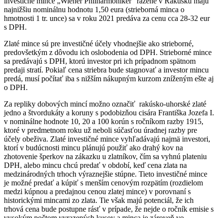
investičné mince „Wiener Philharmoniker“ razené v Rakúsku majú
najnižšiu nominálnu hodnotu 1,50 eura (strieborná minca o
hmotnosti 1 tr. unce) sa v roku 2021 predáva za cenu cca 28-32 eur
s DPH.
Zlaté mince sú pre investičné účely vhodnejšie ako strieborné,
predovšetkým z dôvodu ich oslobodenia od DPH. Strieborné mince
sa predávajú s DPH, ktorú investor pri ich prípadnom spätnom
predaji stratí. Pokiaľ cena striebra bude stagnovať a investor mincu
predá, musí počítať iba s nižším nákupným kurzom zníženým ešte aj
o DPH.
Za repliky dobových mincí možno označiť rakúsko-uhorské zlaté
jedno a štvordukáty a koruny s podobizňou cisára Františka Jozefa I.
v nominálne hodnote 10, 20 a 100 korún s ročníkom razby 1915,
ktoré v predmetnom roku už neboli súčasťou úradnej razby pre
účely obeživa. Zlaté investičné mince vyhľadávajú najmä investori,
ktorí v budúcnosti mincu plánujú použiť ako drahý kov na
zhotovenie šperkov na zákazku u zlatníkov, čím sa vyhnú plateniu
DPH, alebo mincu chcú predať v období, keď cena zlata na
medzinárodných trhoch výraznejšie stúpne. Tieto investičné mince
je možné predať a kúpiť s menším cenovým rozpätím (rozdielom
medzi kúpnou a predajnou cenou zlatej mince) v porovnaní s
historickými mincami zo zlata. Tie však majú potenciál, že ich
trhová cena bude postupne rásť v prípade, že nejde o ročník emisie s
vysokým počtom vyrazených kusov a minca je zároveň vo