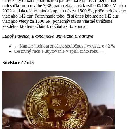
malý zlatý dukát s podobizňou panovníka Františka Jozefa. Išlo
o desaťkorunu o váhe 3,38 gramu zlata a rýdzosti 900/1000. V roku
2002 sa dala takáto minca kúpiť u nás za 1500 Sk, pričom dnes je to
viac ako 142 eur. Porovnanie toho, či si dnes kúpime za 142 eur
viac ako vtedy za 1500 Sk, ponechávam na vlastné uváženie
každého, kto tento článok dočítal až do konca.
Ľuboš Pavelka, Ekonomická univerzita Bratislava
←
Kantar: hodnota značiek spoločností vyrástla o 42 %
Cestovný ruch a ubytovanie v apríli tohto roku
→
Súvisiace články