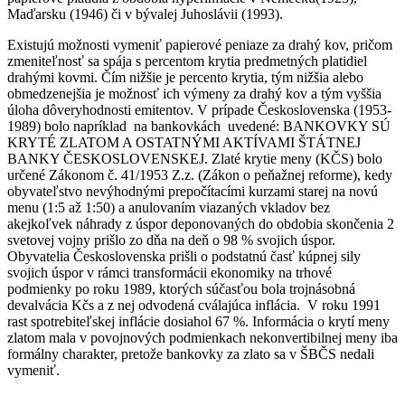
Maďarsku (1946) či v bývalej Juhoslávii (1993).
Existujú možnosti vymeniť papierové peniaze za drahý kov, pričom
zmeniteľnosť sa spája s percentom krytia predmetných platidiel
drahými kovmi. Čím nižšie je percento krytia, tým nižšia alebo
obmedzenejšia je možnosť ich výmeny za drahý kov a tým vyššia
úloha dôveryhodnosti emitentov. V prípade Československa (1953-
1989) bolo napríklad na bankovkách uvedené: BANKOVKY SÚ
KRYTÉ ZLATOM A OSTATNÝMI AKTÍVAMI ŠTÁTNEJ
BANKY ČESKOSLOVENSKEJ. Zlaté krytie meny (KČS) bolo
určené Zákonom č. 41/1953 Z.z. (Zákon o peňažnej reforme), kedy
obyvateľstvo nevýhodnými prepočítacími kurzami starej na novú
menu (1:5 až 1:50) a anulovaním viazaných vkladov bez
akejkoľvek náhrady z úspor deponovaných do obdobia skončenia 2
svetovej vojny prišlo zo dňa na deň o 98 % svojich úspor.
Obyvatelia Československa prišli o podstatnú časť kúpnej sily
svojich úspor v rámci transformácii ekonomiky na trhové
podmienky po roku 1989, ktorých súčasťou bola trojnásobná
devalvácia Kčs a z nej odvodená cválajúca inflácia. V roku 1991
rast spotrebiteľskej inflácie dosiahol 67 %. Informácia o krytí meny
zlatom mala v povojnových podmienkach nekonvertibilnej meny iba
formálny charakter, pretože bankovky za zlato sa v ŠBČS nedali
vymeniť.