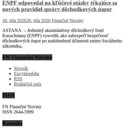
ENPF odpovedal na kľúčové otázky týkajúce sa
nových pravidiel správy dôchodkových úspor
30. júla 2026
30. júla 2026
Finančné Noviny
ASTANA – Jednotný akumulatívny dôchodkový fond
Kazachstanu (ENPF) vysvetlil, ako zabezpečí bezpečnosť
dôchodkových úspor po nadobudnutí účinnosti zmien Sociálneho
zákonníka,
FN Finančné Noviny
Slovník
Encyklopédia
RSS
Redakčná rada
ISSN
FN Finančné Noviny
ISSN 2644-5999
Kontakt