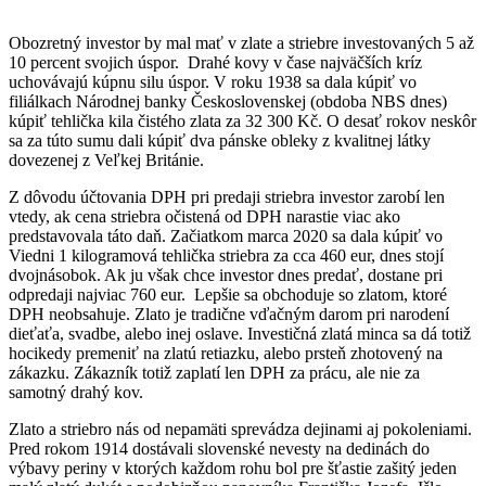
Obozretný investor by mal mať v zlate a striebre investovaných 5 až
10 percent svojich úspor. Drahé kovy v čase najväčších kríz
uchovávajú kúpnu silu úspor. V roku 1938 sa dala kúpiť vo
filiálkach Národnej banky Československej (obdoba NBS dnes)
kúpiť tehlička kila čistého zlata za 32 300 Kč. O desať rokov neskôr
sa za túto sumu dali kúpiť dva pánske obleky z kvalitnej látky
dovezenej z Veľkej Británie.
Z dôvodu účtovania DPH pri predaji striebra investor zarobí len
vtedy, ak cena striebra očistená od DPH narastie viac ako
predstavovala táto daň. Začiatkom marca 2020 sa dala kúpiť vo
Viedni 1 kilogramová tehlička striebra za cca 460 eur, dnes stojí
dvojnásobok. Ak ju však chce investor dnes predať, dostane pri
odpredaji najviac 760 eur. Lepšie sa obchoduje so zlatom, ktoré
DPH neobsahuje. Zlato je tradične vďačným darom pri narodení
dieťaťa, svadbe, alebo inej oslave. Investičná zlatá minca sa dá totiž
hocikedy premeniť na zlatú retiazku, alebo prsteň zhotovený na
zákazku. Zákazník totiž zaplatí len DPH za prácu, ale nie za
samotný drahý kov.
Zlato a striebro nás od nepamäti sprevádza dejinami aj pokoleniami.
Pred rokom 1914 dostávali slovenské nevesty na dedinách do
výbavy periny v ktorých každom rohu bol pre šťastie zašitý jeden