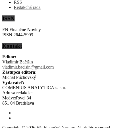
RSS
Redakčná rada
ISSN
FN Finančné Noviny
ISSN 2644-5999
Kontakt
Editor:
Vladimír Bačišin
vladimir.bacisin@gmail.com
Zástupca editora:
Michal Púchovský
Vydavateľ:
COMENIUS ANALYTICA s. r. o.
Adresa redakcie:
Medveďovej 34
851 04 Bratislava
Copyright © 2026
FN Finančné Noviny
. All rights reserved.