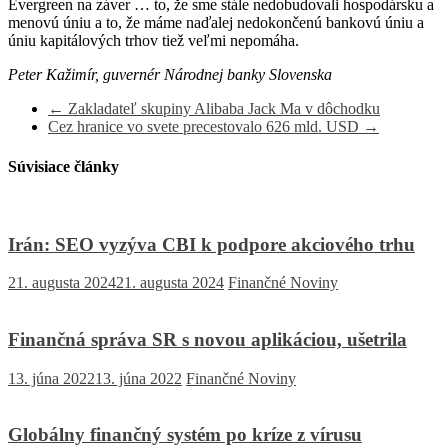
Evergreen na záver … to, že sme stále nedobudovali hospodársku a
menovú úniu a to, že máme naďalej nedokončenú bankovú úniu a
úniu kapitálových trhov tiež veľmi nepomáha.
Peter Kažimír, guvernér Národnej banky Slovenska
←
Zakladateľ skupiny Alibaba Jack Ma v dôchodku
Cez hranice vo svete precestovalo 626 mld. USD
→
Súvisiace články
Irán: SEO vyzýva CBI k podpore akciového trhu
21. augusta 2024
21. augusta 2024
Finančné Noviny
Finančná správa SR s novou aplikáciou, ušetrila
13. júna 2022
13. júna 2022
Finančné Noviny
Globálny finančný systém po kríze z vírusu