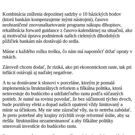
Kombinácia zníženia depozitnej sadzby o 10 bázických bodov
(ktorú bankám kompenzujeme inými nástrojmi), časovo
neohraničené znovunaštartovanie programu nákupu dlhopisov,
rekalibrácia forward guidance z časovo-kalendárnej na situačnú, ako
aj motivačná úprava podmienok našich cielených dlhodobých
pôžičiek bankám nás dostávajú do sedla.
Máme z každého rožku trošku, čo nám má napomôcť držať opraty v
rukách.
Zároveň chcem dodať, že riziká, ako pri ekonomickom raste, tak pri
inflácii ostávajú aj naďalej negatívne.
A tu sa dostávame k slonovi v porceláne, ktorým je pomalá
implementácia štrukturálnych reforiem a fiškálna politika, ktorá
neinvestuje do budúceho a udržateľného rastu podľa súčasných
potrieb. Je nutné na rovinu povedať, že bez súčinnosti týchto dvoch,
bude pozitívny efekt a dopad našich opatrení vždy limitovaný a
minie sa účinkom. My nie sme zázračné víly, na to netreba zabúdať.
Je preto potrebné aby krajiny zrýchlili svoje reformné úsilie, aby sa
riešila štrukturálna nezamestnanosť a aby fiškálne politiky
smerovali investície do budúceho rastu.