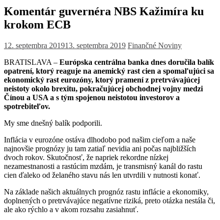
Komentár guvernéra NBS Kažimíra ku
krokom ECB
12. septembra 2019
13. septembra 2019
Finančné Noviny
BRATISLAVA –
Európska centrálna banka dnes doručila balík
opatrení, ktorý reaguje na anemický rast cien a spomaľujúci sa
ekonomický rast eurozóny, ktorý pramení z pretrvávajúcej
neistoty okolo brexitu, pokračujúcej obchodnej vojny medzi
Čínou a USA a s tým spojenou neistotou investorov a
spotrebiteľov.
My sme dnešný balík podporili.
Inflácia v eurozóne ostáva dlhodobo pod našim cieľom a naše
najnovšie prognózy ju tam zatiaľ nevidia ani počas najbližších
dvoch rokov. Skutočnosť, že napriek rekordne nízkej
nezamestnanosti a rastúcim mzdám, je transmisný kanál do rastu
cien ďaleko od želaného stavu nás len utvrdili v nutnosti konať.
Na základe našich aktuálnych prognóz rastu inflácie a ekonomiky,
doplnených o pretrvávajúce negatívne riziká, preto otázka nestála či,
ale ako rýchlo a v akom rozsahu zasiahnuť.