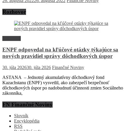
26. augusta 2022
26. augusta 2022
Finančné Noviny
Rozhovor
Rozhovor
ENPF odpovedal na kľúčové otázky týkajúce sa
nových pravidiel správy dôchodkových úspor
30. júla 2026
30. júla 2026
Finančné Noviny
ASTANA – Jednotný akumulatívny dôchodkový fond
Kazachstanu (ENPF) vysvetlil, ako zabezpečí bezpečnosť
dôchodkových úspor po nadobudnutí účinnosti zmien Sociálneho
zákonníka,
FN Finančné Noviny
Slovník
Encyklopédia
RSS