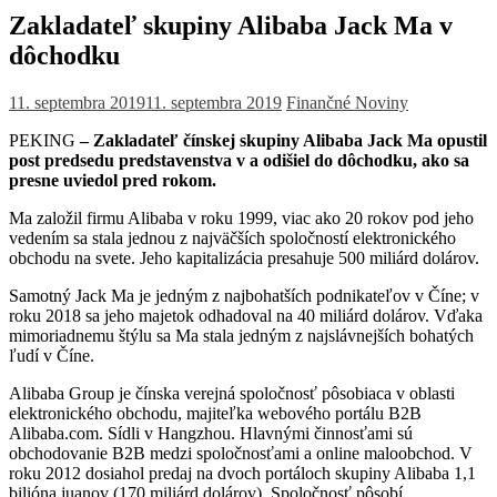
Zakladateľ skupiny Alibaba Jack Ma v
dôchodku
11. septembra 2019
11. septembra 2019
Finančné Noviny
PEKING
– Zakladateľ čínskej skupiny Alibaba Jack Ma opustil
post predsedu predstavenstva v a odišiel do dôchodku, ako sa
presne uviedol pred rokom.
Ma založil firmu Alibaba v roku 1999, viac ako 20 rokov pod jeho
vedením sa stala jednou z najväčších spoločností elektronického
obchodu na svete. Jeho kapitalizácia presahuje 500 miliárd dolárov.
Samotný Jack Ma je jedným z najbohatších podnikateľov v Číne; v
roku 2018 sa jeho majetok odhadoval na 40 miliárd dolárov. Vďaka
mimoriadnemu štýlu sa Ma stala jedným z najslávnejších bohatých
ľudí v Číne.
Alibaba Group je čínska verejná spoločnosť pôsobiaca v oblasti
elektronického obchodu, majiteľka webového portálu B2B
Alibaba.com. Sídli v Hangzhou. Hlavnými činnosťami sú
obchodovanie B2B medzi spoločnosťami a online maloobchod. V
roku 2012 dosiahol predaj na dvoch portáloch skupiny Alibaba 1,1
bilióna juanov (170 miliárd dolárov). Spoločnosť pôsobí