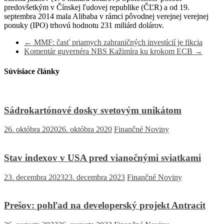
predovšetkým v Čínskej ľudovej republike (ČĽR) a od 19.
septembra 2014 mala Alibaba v rámci pôvodnej verejnej verejnej
ponuky (IPO) trhovú hodnotu 231 miliárd dolárov.
←
MMF: časť priamych zahraničných investícií je fikcia
Komentár guvernéra NBS Kažimíra ku krokom ECB
→
Súvisiace články
Sádrokartónové dosky svetovým unikátom
26. októbra 2020
26. októbra 2020
Finančné Noviny
Stav indexov v USA pred vianočnými sviatkami
23. decembra 2023
23. decembra 2023
Finančné Noviny
Prešov: pohľad na developerský projekt Antracit