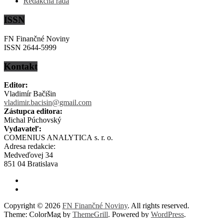
Redakčná rada
ISSN
FN Finančné Noviny
ISSN 2644-5999
Kontakt
Editor:
Vladimír Bačišin
vladimir.bacisin@gmail.com
Zástupca editora:
Michal Púchovský
Vydavateľ:
COMENIUS ANALYTICA s. r. o.
Adresa redakcie:
Medveďovej 34
851 04 Bratislava
Copyright © 2026
FN Finančné Noviny
. All rights reserved.
Theme: ColorMag by
ThemeGrill
. Powered by
WordPress
.