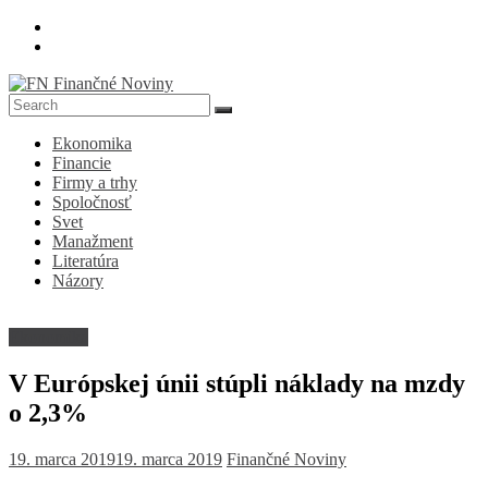
Skip
to
content
FN
Ekonomika
Finančné
Financie
Noviny
Firmy a trhy
Spoločnosť
Denník
Svet
o
Manažment
ekonomike
Literatúra
a
Názory
spoločnosti
Ekonomika
V Európskej únii stúpli náklady na mzdy
o 2,3%
19. marca 2019
19. marca 2019
Finančné Noviny