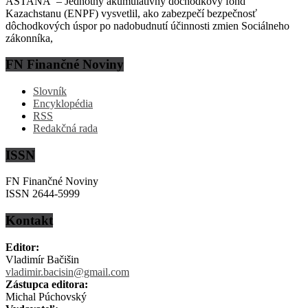
ASTANA – Jednotný akumulatívny dôchodkový fond
Kazachstanu (ENPF) vysvetlil, ako zabezpečí bezpečnosť
dôchodkových úspor po nadobudnutí účinnosti zmien Sociálneho
zákonníka,
FN Finančné Noviny
Slovník
Encyklopédia
RSS
Redakčná rada
ISSN
FN Finančné Noviny
ISSN 2644-5999
Kontakt
Editor:
Vladimír Bačišin
vladimir.bacisin@gmail.com
Zástupca editora:
Michal Púchovský