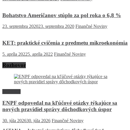
Bohatstvo Američanov stúplo za pol roka o 6,8 %
23. septembra 2020
23. septembra 2020
Finančné Noviny
KET: praktické cvičenia z predmetu mikroekonómia
5. apríla 2022
5. apríla 2022
Finančné Noviny
Rozhovor
Rozhovor
ENPF odpovedal na kľúčové otázky týkajúce sa
nových pravidiel správy dôchodkových úspor
30. júla 2026
30. júla 2026
Finančné Noviny