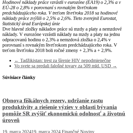
Hodinové náklady práce vzrástli v eurozóne (EA19) o 2,3% a v
EÚ-28 o 2,8% v porovnaní s rovnakým štvrťrokom
predchádzajúceho roka. V treťom štvrťroku 2018 sa hodinové
náklady práce zvýšili o 2,5% a 2,6%. Tieto zverejnil Eurostat,
štatistický úrad Európskej únie
Dve hlavné zložky nákladov práce sú mzdy a platy a nemzdové
náklady. V eurozóne vzrástli náklady na mzdy a platy na jednu
odpracovanú hodinu o 2,3% a nemzdová zložka o 2,4% v
porovnaní s rovnakým štvrťrokom predchádzajúceho roka. V
treťom štvrťroku 2018 boli ročné zmeny + 2,3% a + 2,9%.
←
Tadžikistan: trest za šírenie HIV nepodmienečne
Vo svete sa predali falošné tovary za 509 mld. USD
→
Súvisiace články
Obnova fiškálnych rezerv, udržanie rastu
produktivity a riešenie výziev v oblasti bývania
pomôže SR zvýšiť ekonomickú odolnosť a životnú
úroveň
19. marca 2024
19. marca 2024
Finančné Noviny